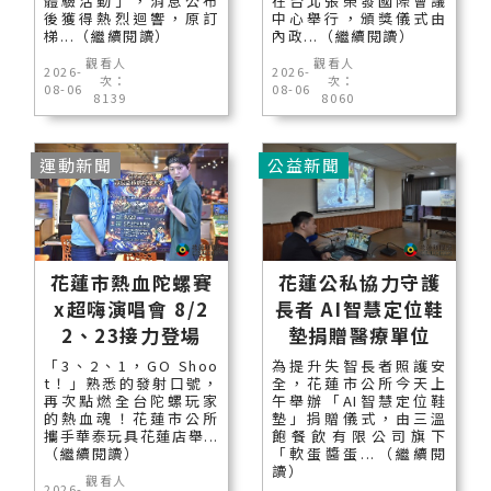
體驗活動」，消息公布
在台北張榮發國際會議
後獲得熱烈迴響，原訂
中心舉行，頒獎儀式由
梯...（繼續閱讀）
內政...（繼續閱讀）
觀看人
觀看人
2026-
2026-
次：
次：
08-06
08-06
8139
8060
運動新聞
公益新聞
花蓮市熱血陀螺賽
花蓮公私協力守護
x超嗨演唱會 8/2
長者 AI智慧定位鞋
2、23接力登場
墊捐贈醫療單位
「3、2、1，GO Shoo
為提升失智長者照護安
t！」熟悉的發射口號，
全，花蓮市公所今天上
再次點燃全台陀螺玩家
午舉辦「AI智慧定位鞋
的熱血魂！花蓮市公所
墊」捐贈儀式，由三溫
攜手華泰玩具花蓮店舉...
飽餐飲有限公司旗下
（繼續閱讀）
「軟蛋醬蛋...（繼續閱
讀）
觀看人
2026-