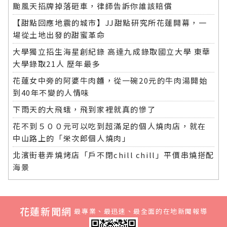
颱風天招牌掉落砸車，律師告訴你誰該賠償
【甜點回應地震的城市】JJ甜點研究所花蓮開幕，一
場從土地出發的甜蜜革命
大學獨立招生海星創紀錄 高達九成錄取國立大學 東華
大學錄取21人 歷年最多
花蓮女中旁的阿婆牛肉麵，從一碗20元的牛肉湯開始
到40年不變的人情味
下雨天的大飛蛾，飛到家裡就真的慘了
花不到５００元可以吃到超滿足的個人燒肉店，就在
中山路上的「栄次郎個人燒肉」
北濱街巷弄燒烤店「戶不閉chill chill」平價串燒搭配
海景
花蓮新聞網
最專業、最迅速、最全面的在地新聞報導