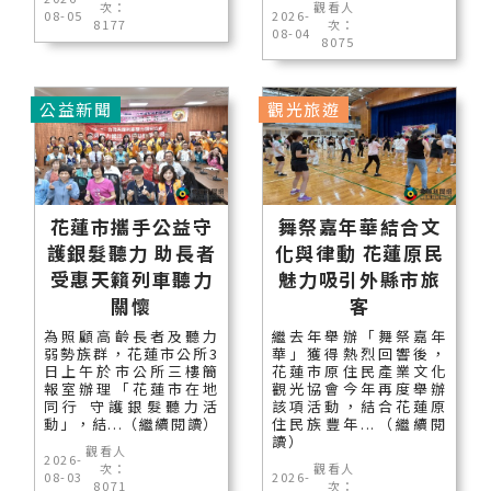
次：
觀看人
08-05
2026-
8177
次：
08-04
8075
公益新聞
觀光旅遊
花蓮市攜手公益守
舞祭嘉年華結合文
護銀髮聽力 助長者
化與律動 花蓮原民
受惠天籟列車聽力
魅力吸引外縣市旅
關懷
客
為照顧高齡長者及聽力
繼去年舉辦「舞祭嘉年
弱勢族群，花蓮市公所3
華」獲得熱烈回響後，
日上午於市公所三樓簡
花蓮市原住民產業文化
報室辦理「花蓮市在地
觀光協會今年再度舉辦
同行 守護銀髮聽力活
該項活動，結合花蓮原
動」，結...（繼續閱讀）
住民族豐年...（繼續閱
讀）
觀看人
2026-
次：
觀看人
08-03
2026-
8071
次：