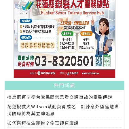
熱門新訊
撞鳥厄運？從台灣民間禁忌看交通事故的靈異傳說
花蓮搜救犬Wilson執勤英勇成名 訓練意外墜落離世
消防局將為其立碑追思
如何祭拜往生寵物？命理師這麼說