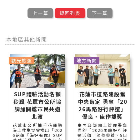
上一篇
返回列表
下一篇
本地區其他新聞
觀光旅遊
地方新聞
SUP體驗活動名額
花蓮市道路建設獲
秒殺 花蓮市公所協
中央肯定 勇奪「20
調加開邀市民共遊
26馬路好行評選」
北濱
優良、佳作雙獎
花蓮市公所攜手花蓮縣
由內政部國土管理署舉
海上救生協會推出「202
辦的「2026馬路好行評
6花蓮『海好有你』SUP
選活動」頒獎典禮，5日