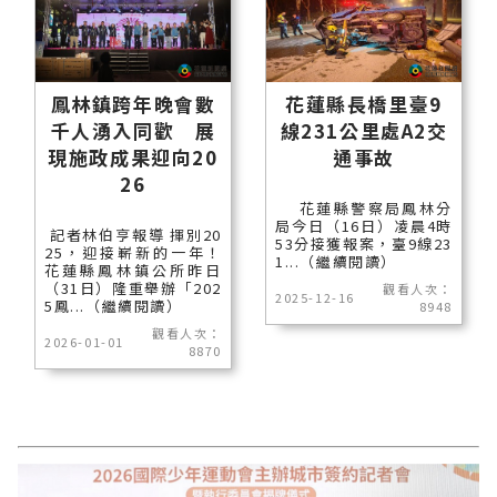
鳳林鎮跨年晚會數
花蓮縣長橋里臺9
千人湧入同歡 展
線231公里處A2交
現施政成果迎向20
通事故
26
花蓮縣警察局鳳林分
局今日（16日）凌晨4時
記者林伯亨報導 揮別20
53分接獲報案，臺9線23
25，迎接嶄新的一年！
1...（繼續閱讀）
花蓮縣鳳林鎮公所昨日
（31日）隆重舉辦「202
觀看人次：
2025-12-16
5鳳...（繼續閱讀）
8948
觀看人次：
2026-01-01
8870