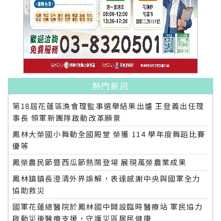
熱門新訊
第18屆花蓮區漁會理監事選舉結果出爐 王登義出任理
事長 領軍新團隊啟動改革願景
鳳林大榮國小舞動全國殿堂 榮獲 114 學年度舞蹈比賽
優等
鳳榮農民節暨西瓜節熱鬧登場 展現萬榮農業成果
鳳林鎮鎮長澄清外界誤解，表達感謝中央與國軍全力
協助救災
國軍花蓮總醫院於鳳林國中開設臨時醫療站 軍民協力
啟動災後醫療支援，守護災區居民健康