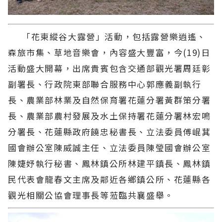
「花東縱谷大露營」活動，包括露營樂逍遙、
森旅市集、草地音樂會，內容盛大豐富，今(19)日
活動盛大開幕，出席貴賓包含交通部觀光署周廷彰
副署長、行政院東部聯合服務中心郭應義副執行
長、農業部林業及自然保育署花蓮分署黃群策分署
長、農業部農村發展及水土保持署花蓮分署林宏鳴
分署長、花蓮縣政府饒忠秘書長、立法委員傅崐萁
國會辦公室陳威誠主任、立法委員陳瑩國會辦公室
陳婕妤執行秘書、鳳林鎮公所林建平鎮長、鳳林鎮
民代表會龍春文主席及鄰近各鄉鎮公所、花蓮縣各
觀光相關公協會理事長等蒞臨共襄盛舉。