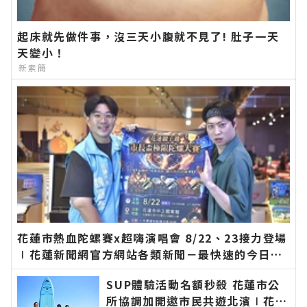
起床就先做件事，沒三天小腹就不見了! 肚子一天
天變小！
新素簡
花蓮市熱血陀螺賽x超嗨演唱會 8/22、23接力登場
∣花蓮新聞網官方網站各類新聞－最快速的今日新
聞報導 最新的在地資訊！
SUP體驗活動名額秒殺 花蓮市公
所協調加開邀市民共遊北濱∣花蓮