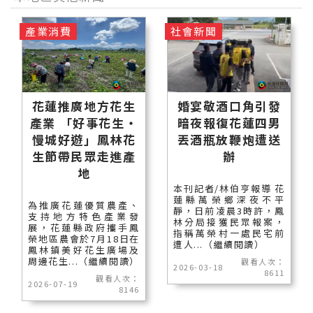
產業消費
社會新聞
花蓮推廣地方花生
婚宴敬酒口角引發
產業 「好事花生・
暗夜報復花蓮四男
慢城好遊」鳳林花
丟酒瓶放鞭炮遭送
生節帶民眾走進產
辦
地
本刊記者/林伯亨報導 花
蓮縣萬榮鄉深夜不平
為推廣花蓮優質農產、
靜，日前凌晨3時許，鳳
支持地方特色產業發
林分局接獲民眾報案，
展，花蓮縣政府攜手鳳
指稱萬榮村一處民宅前
榮地區農會於7月18日在
遭人...（繼續閱讀）
鳳林鎮美好花生廣場及
周邊花生...（繼續閱讀）
觀看人次：
2026-03-18
8611
觀看人次：
2026-07-19
8146