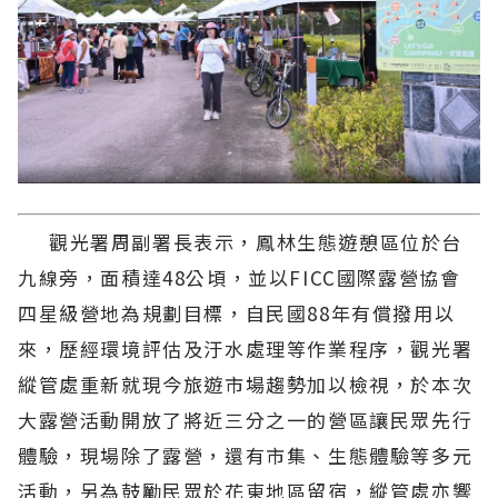
觀光署周副署長表示，鳳林生態遊憩區位於台
九線旁，面積達48公頃，並以FICC國際露營協會
四星級營地為規劃目標，自民國88年有償撥用以
來，歷經環境評估及汙水處理等作業程序，觀光署
縱管處重新就現今旅遊市場趨勢加以檢視，於本次
大露營活動開放了將近三分之一的營區讓民眾先行
體驗，現場除了露營，還有市集、生態體驗等多元
活動，另為鼓勵民眾於花東地區留宿，縱管處亦響