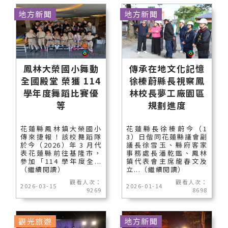
地方新聞
地方新聞
鳳林大榮國小舞動
傳承在地文化記憶
全國殿堂 榮獲 114
徐榛蔚縣長視察鳳
學年度舞蹈比賽優
林校長夢工廠園區
等
規劃進度
花蓮縣鳳林鎮大榮國小
花蓮縣長徐榛蔚今（1
傳來捷報！該校舞蹈隊
3）日偕同花蓮縣議會副
於今（2026）年 3 月代
議長徐雪玉、縣府客家
表花蓮縣前往基隆市，
事務處長潘乾鑑、鳳林
參加「114 學年度全...
鎮代表會主席龍春文及
（繼續閱讀）
立...（繼續閱讀）
觀看人次：
觀看人次：
2026-03-15
2026-01-14
9269
8698
觀光旅遊
地方新聞