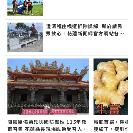
新聞網官方網站各類新聞－最快速
的今日新聞報導 最新的在地資
訊！
澄清福住橋遭拆除誤解 縣府請民
眾放心∣花蓮新聞網官方網站各類
新聞－最快速的今日新聞報導 最
新的在地資訊！
關懷後備弟兄與國防韌性 115年教
減肥首選，檸檬
育召集 花蓮縣長現場慰勉受召人員
腰細了，瘦到你