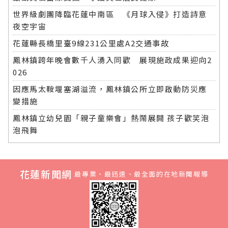
世界級劇團降臨花蓮中南區 《月球入侵》打造詩意
夜空宇宙
花蓮縣長橋里臺9線231公里處A2交通事故
鳳林鎮跨年晚會數千人湧入同歡 展現施政成果迎向2
026
因應馬太鞍堰塞湖溢流，鳳林鎮公所立即啟動防災應
變措施
鳳林鎮立幼兒園「親子童樂會」熱鬧展開 孩子歡笑泡
泡飛舞
花蓮新聞網
最專業、最迅速、最全面的在地新聞報導