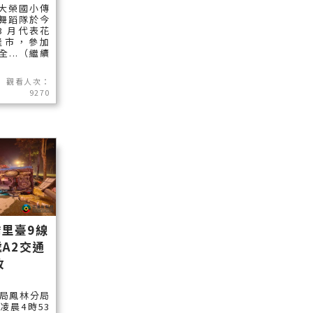
大榮國小傳
舞蹈隊於今
 3 月代表花
隆市，參加
全...（繼續
觀看人次：
9270
里臺9線
處A2交通
故
局鳳林分局
凌晨4時53