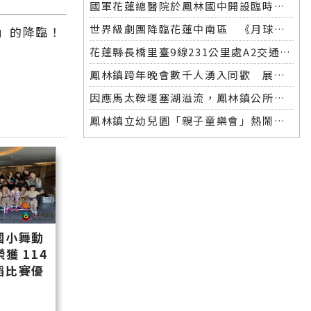
國軍花蓮總醫院於鳳林國中開設臨時醫療站 軍民協力啟動災後醫療支援，守護災區居民健康
世界級劇團降臨花蓮中南區 《月球入侵》打造詩意夜空宇宙
」的降臨！
花蓮縣長橋里臺9線231公里處A2交通事故
鳳林鎮跨年晚會數千人湧入同歡 展現施政成果迎向2026
因應馬太鞍堰塞湖溢流，鳳林鎮公所立即啟動防災應變措施
鳳林鎮立幼兒園「親子童樂會」熱鬧展開 孩子歡笑泡泡飛舞
國小舞動
獲 114
蹈比賽優