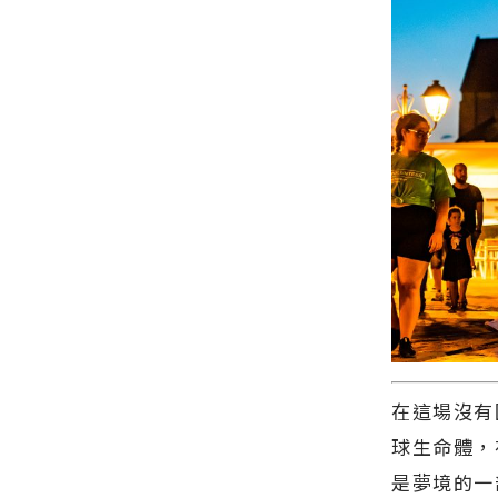
積分串聯山
∣花蓮新聞
邱澈宣與台
海部落 即
網官方網站
北市選手洪
日起開放報
各類新聞－
秉裕挺進男
名∣花蓮新
最快速的今
子單打八強
聞網官方網
日新聞報導
∣花蓮新聞
站各類新聞
最新的在地
網官方網站
－最快速的
資訊！
各類新聞－
今日新聞報
最快速的今
導 最新的在
日新聞報導
地資訊！
最新的在地
資訊！
在這場沒有
球生命體，
是夢境的一