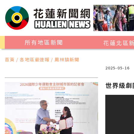
所有地區新聞
花蓮北區
花蓮市
首頁 / 各地區最速報 / 鳳林鎮新聞
吉安鄉
2025-05-16
新城鄉
世界級劇
秀林鄉