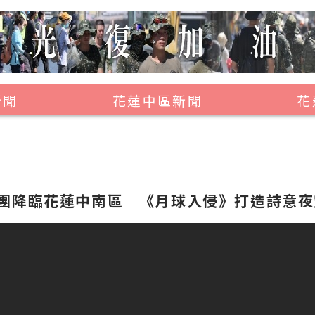
新聞
花蓮中區新聞
花
壽豐鄉
鳳林鎮
萬榮鄉
團降臨花蓮中南區 《月球入侵》打造詩意夜
光復鄉
豐濱鄉