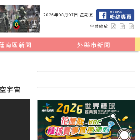
2026年08月07日 星期五
字體縮放
蓮南區新聞
外縣市新聞
瑞穗鄉
花蓮縣全區
玉里鎮
2024暑期夏令營專區
卓溪鄉
台北市
空宇宙
富里鄉
新北市
台中市
彰化縣
高雄市