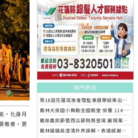
熱門新訊
第18屆花蓮區漁會理監事選舉結果出爐 王登義出任理事長 領軍新團隊啟動改革願景
鳳林大榮國小舞動全國殿堂 榮獲 114 學年度舞蹈比賽優等
裝，化身月
鳳榮農民節暨西瓜節熱鬧登場 展現萬榮農業成果
觀看者，更
鳳林鎮鎮長澄清外界誤解，表達感謝中央與國軍全力協助救災