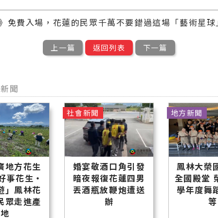
》免費入場，花蓮的民眾千萬不要錯過這場「藝術星球
上一篇
返回列表
下一篇
他新聞
社會新聞
地方新聞
廣地方花生
婚宴敬酒口角引發
鳳林大榮
「好事花生・
暗夜報復花蓮四男
全國殿堂 榮
遊」鳳林花
丟酒瓶放鞭炮遭送
學年度舞
民眾走進產
辦
等
地