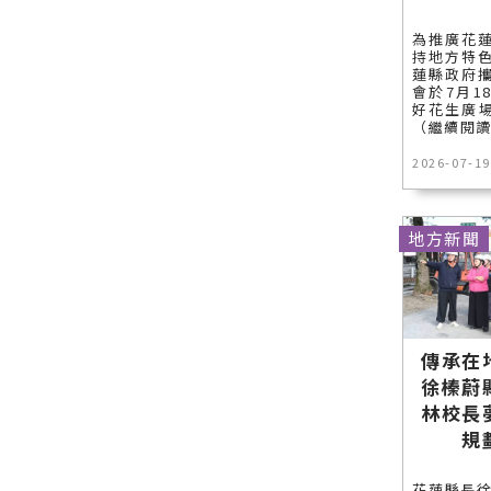
為推廣花
持地方特
蓮縣政府
會於7月1
好花生廣場
（繼續閱
2026-07-19
地方新聞
傳承在
徐榛蔚
林校長
規
花蓮縣長徐