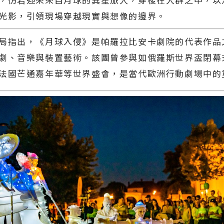
光影，引領現場穿越現實與想像的邊界。
局指出，《月球入侵》是帕羅拉比安卡劇院的代表作品
劇、音樂與裝置藝術。該團曾參與如俄羅斯世界盃閉幕
法國芒通嘉年華等世界盛會，是當代歐洲行動劇場中的