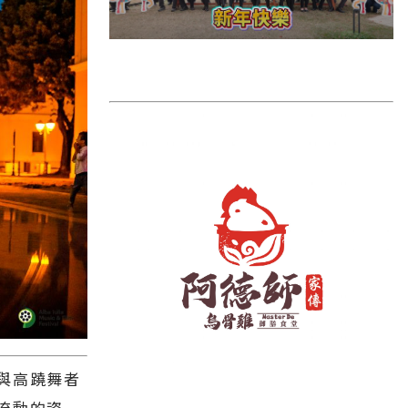
雲林縣
長濱鄉
台東市
池上鄉
鹿野鄉
彰化縣
與高蹺舞者
流動的姿