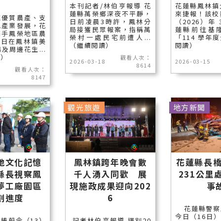
本刊記者/林伯亨報導 花
花蓮縣鳳林鎮
蓮縣萬榮鄉深夜不平靜，
來捷報！該校
蓮優質農產、支
日前凌晨3時許，鳳林分
（2026）年
色產業發展，花
局接獲民眾報案，指稱萬
蓮縣前往基
攜手鳳榮地區農
榮村一處民宅前遭人...
「114 學年度
8日在鳳林鎮美
（繼續閱讀）
閱讀）
及周邊花生...
讀）
觀看人次：
2026-03-18
2026-03-15
8614
觀看人次：
8147
觀光旅遊
地方新聞
地文化記憶
鳳林鎮跨年晚會數
花蓮縣長橋
縣長視察鳳
千人湧入同歡 展
231公里
夢工廠園區
現施政成果迎向202
事
劃進度
6
花蓮縣警察
今日（16日）
榛蔚今（13）
記者林伯亨報導 揮別20