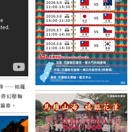
國外報導
台東縣
關山鎮
苗栗縣
其他地區
新竹市
和平鄉
隊——帕羅
台南市
來奇幻壓軸
澎湖縣
潮篇章。
香港
台東市