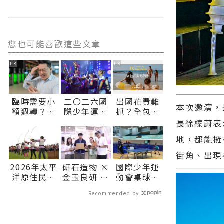
您也可能喜歡這些文章
PR
PR
臨時需要小
二〇二六國
出國花費難
本次邀演，
額週轉？上
際少年運動
抓？全包式
【易借網】
會花蓮閉幕
海島假期，
長徐榛蔚表
找人幫！資
跨國友誼薪
一價搞定食
地，都能擁
金快速到位
火相傳約定
宿玩樂，省
明年希臘見
錢更省心！
街角、出現
∣花蓮新聞
2026年太平
研石造物 ×
國際少年運
網官方網站
洋原住民傳
金玉良研 ×
動會桌球預
各類新聞－
統射箭巡迴
永續材質圖
賽戰火引
最快速的今
Recommended by
賽花蓮開
書館 解構
爆：中華台
日新聞報導
跑 徵集全
「未來日
北花蓮縣選
最新的在地
國好手 巡迴
常」新樣貌
手余昕曄、
資訊！