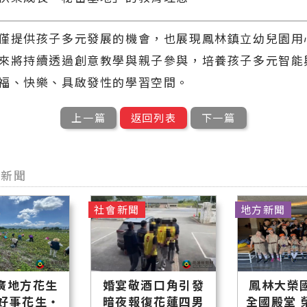
僅提供孩子多元發展的機會，也展現鳳林鎮立幼兒園用
來將持續透過創意教學與親子參與，培養孩子多元智能
福、快樂、具啟發性的學習空間。
上一篇
返回列表
下一篇
他新聞
社會新聞
地方新聞
廣地方花生
婚宴敬酒口角引發
鳳林大榮
「好事花生・
暗夜報復花蓮四男
全國殿堂 榮