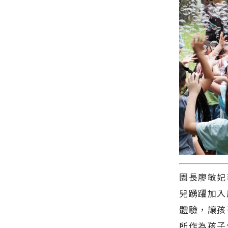
邱澈宣與台
平臺 提升便
導 最新的在
北市選手洪
民服務效率
地資訊！
秉裕挺進男
∣花蓮新聞
子單打八強
網官方網站
∣花蓮新聞
各類新聞－
網官方網站
最快速的今
各類新聞－
日新聞報導
最快速的今
最新的在地
日新聞報導
資訊！
最新的在地
資訊！
園長廖敏妃
兒踴躍加入
體驗，讓孩
所作為孩子