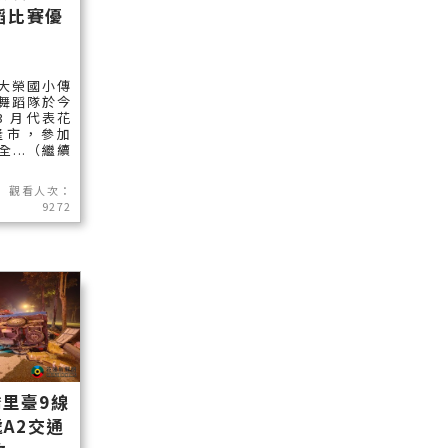
蹈比賽優
大榮國小傳
舞蹈隊於今
 3 月代表花
隆市，參加
全...（繼續
觀看人次：
9272
里臺9線
處A2交通