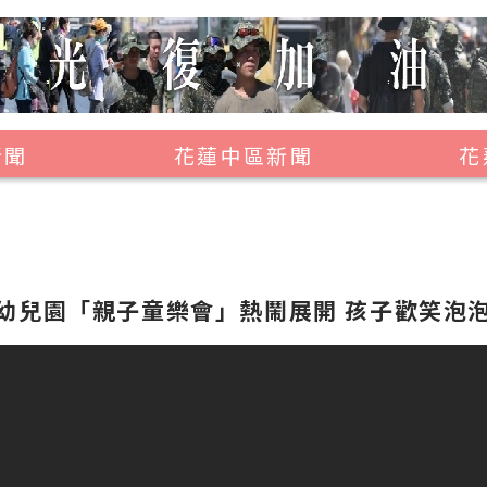
新聞
花蓮中區新聞
花
壽豐鄉
鳳林鎮
萬榮鄉
幼兒園「親子童樂會」熱鬧展開 孩子歡笑泡
光復鄉
豐濱鄉