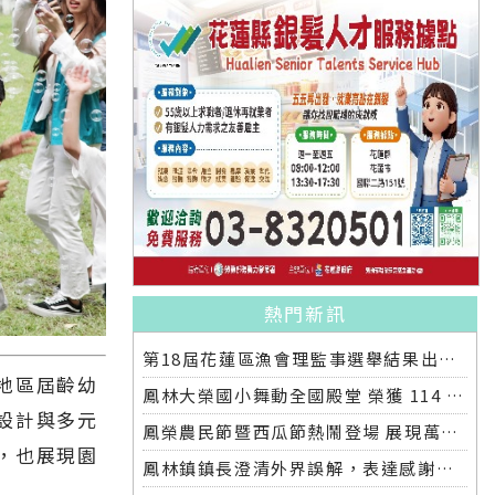
熱門新訊
第18屆花蓮區漁會理監事選舉結果出爐 王登義出任理事長 領軍新團隊啟動改革願景
地區屆齡幼
鳳林大榮國小舞動全國殿堂 榮獲 114 學年度舞蹈比賽優等
設計與多元
鳳榮農民節暨西瓜節熱鬧登場 展現萬榮農業成果
，也展現園
鳳林鎮鎮長澄清外界誤解，表達感謝中央與國軍全力協助救災