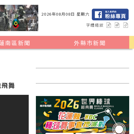
2026年08月08日 星期六
字體縮放
蓮南區新聞
外縣市新聞
瑞穗鄉
花蓮縣全區
玉里鎮
2024暑期夏令營專區
卓溪鄉
台北市
泡飛舞
富里鄉
新北市
台中市
彰化縣
高雄市