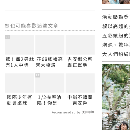
活動壓軸登
您也可能喜歡這些文章
叔以高超的
五彩繽紛的
PR
泡泡、驚呼
大人們紛紛
驚！每2男就
花68鄉道高
吉安鄉公所
有1人中標？
寮大橋路段8
嚴正聲明：
不可能吧？
月8日至9日
酒駕零容忍
部份時段辦
吳姓副主任
PR
理路面刨鋪
請辭獲准∣
施工期間道
花蓮新聞網
路封閉請用
官方網站各
國際少年運
1/2機率淪
申辦不追問
路人提前改
類新聞－最
動會桌球預
陷！你是好
－吉安戶政
道∣花蓮新
快速的今日
賽戰火引
男人還是渣
試辦主動通
聞網官方網
新聞報導 最
Recommended by
爆：中華台
男？關鍵在
知服務 運用
站各類新聞
新的在地資
北花蓮縣選
這
111政府專
－最快速的
訊！
手余昕曄、
屬短碼簡訊
今日新聞報