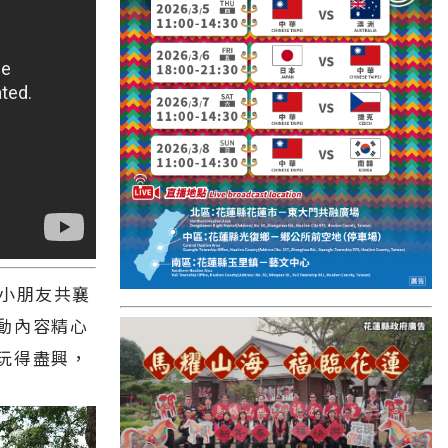
國外報導
台東縣
關山鎮
苗栗縣
其他地區
新竹市
和平鄉
與小朋友共襄
台南市
動內容精心
澎湖縣
玩得盡興，
香港
台東市