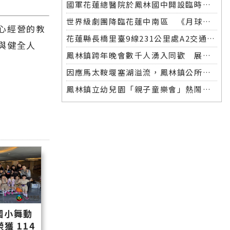
國軍花蓮總醫院於鳳林國中開設臨時醫療站 軍民協力啟動災後醫療支援，守護災區居民健康
世界級劇團降臨花蓮中南區 《月球入侵》打造詩意夜空宇宙
心經營的教
花蓮縣長橋里臺9線231公里處A2交通事故
與健全人
鳳林鎮跨年晚會數千人湧入同歡 展現施政成果迎向2026
因應馬太鞍堰塞湖溢流，鳳林鎮公所立即啟動防災應變措施
鳳林鎮立幼兒園「親子童樂會」熱鬧展開 孩子歡笑泡泡飛舞
國小舞動
獲 114