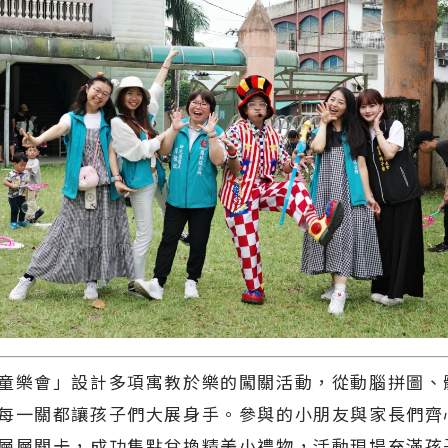
童樂會」設計多項寓教於樂的闖關活動，從動腦拼圖、
每一關都讓孩子們大展身手。參與的小朋友與家長們齊
層層關卡，成功集點兌換精美小禮物，活動現場充滿孩