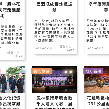
遊」鳳林花
丟酒瓶放鞭炮遭送
學年度舞
民眾走進產
辦
等
地
本刊記者/林伯亨報導 花
花蓮縣鳳林鎮
蓮縣萬榮鄉深夜不平靜，
來捷報！該校
蓮優質農產、支
日前凌晨3時許，鳳林分
（2026）年
色產業發展，花
局接獲民眾報案，指稱萬
蓮縣前往基
攜手鳳榮地區農
榮村一處民宅前遭人...
「114 學年度
8日在鳳林鎮美
（繼續閱讀）
閱讀）
及周邊花生...
讀）
觀看人次：
2026-03-18
2026-03-15
8615
觀看人次：
8147
觀光旅遊
地方新聞
地文化記憶
鳳林鎮跨年晚會數
花蓮縣長橋
縣長視察鳳
千人湧入同歡 展
231公里