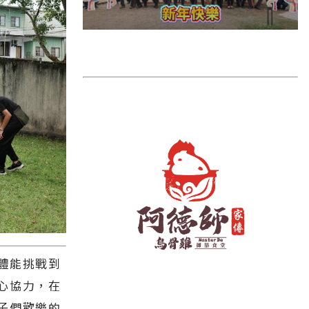
雲林縣
長濱鄉
台東市
池上鄉
鹿野鄉
彰化縣
體能挑戰到
心協力，在
子們歡樂的