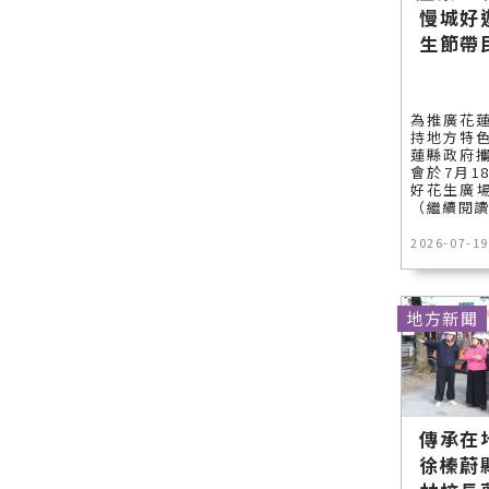
慢城好
生節帶
為推廣花
持地方特
蓮縣政府
會於7月1
好花生廣場
（繼續閱
2026-07-19
地方新聞
傳承在
徐榛蔚