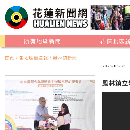
所有地區新聞
花蓮北區
花蓮市
首頁 / 各地區最速報 / 鳳林鎮新聞
吉安鄉
2025-05-26
新城鄉
鳳林鎮立
秀林鄉