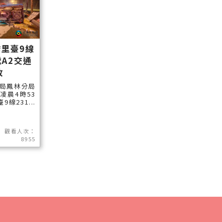
里臺9線
處A2交通
故
局鳳林分局
凌晨4時53
線231...
觀看人次：
8955