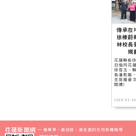
傳承在
徐榛蔚
林校長
規
花蓮縣長徐
日偕同花
徐雪玉、
長潘乾鑑
主席龍春文
閱讀）
2026-01-14
花蓮新聞網
—
最專業、最迅速、最全面的在地新聞報導