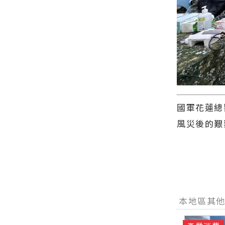
方網站各類
福要延續、
訊！
新的在地資
新聞－最快
建設要繼
訊！
速的今日新
續！∣花蓮
聞報導 最新
新聞網官方
的在地資
網站各類新
訊！
聞－最快速
的今日新聞
報導 最新的
在地資訊！
國軍花蓮總
風災後的艱
本地區其