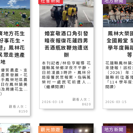
社會新聞
地方新聞
廣地方花生
婚宴敬酒口角引發
鳳林大榮
「好事花生・
暗夜報復花蓮四男
全國殿堂 榮
遊」鳳林花
丟酒瓶放鞭炮遭送
學年度舞
民眾走進產
辦
等
地
本刊記者/林伯亨報導 花
花蓮縣鳳林鎮
蓮縣萬榮鄉深夜不平靜，
來捷報！該校
蓮優質農產、支
日前凌晨3時許，鳳林分
（2026）年
色產業發展，花
局接獲民眾報案，指稱萬
蓮縣前往基
攜手鳳榮地區農
榮村一處民宅前遭人...
「114 學年度
8日在鳳林鎮美
（繼續閱讀）
閱讀）
及周邊花生...
讀）
觀看人次：
2026-03-18
2026-03-15
8620
觀看人次：
8150
觀光旅遊
地方新聞