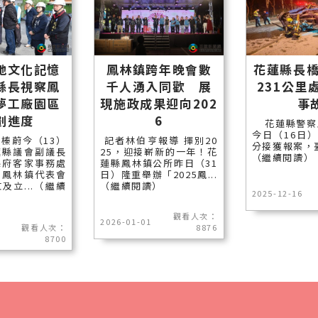
地文化記憶
鳳林鎮跨年晚會數
花蓮縣長橋
縣長視察鳳
千人湧入同歡 展
231公里
夢工廠園區
現施政成果迎向202
事
劃進度
6
花蓮縣警察
今日（16日）
榛蔚今（13）
記者林伯亨報導 揮別20
分接獲報案，臺9
蓮縣議會副議長
25，迎接嶄新的一年！花
（繼續閱讀）
縣府客家事務處
蓮縣鳳林鎮公所昨日（31
、鳳林鎮代表會
日）隆重舉辦「2025鳳...
及立...（繼續
（繼續閱讀）
2025-12-16
觀看人次：
2026-01-01
觀看人次：
8876
8700