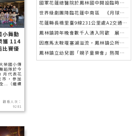
國軍花蓮總醫院於鳳林國中開設臨時醫療站 軍民協力啟動災後醫療支援，守護災區居民健康
世界級劇團降臨花蓮中南區 《月球入侵》打造詩意夜空宇宙
花蓮縣長橋里臺9線231公里處A2交通事故
鳳林鎮跨年晚會數千人湧入同歡 展現施政成果迎向2026
國小舞動
獲 114
因應馬太鞍堰塞湖溢流，鳳林鎮公所立即啟動防災應變措施
蹈比賽優
鳳林鎮立幼兒園「親子童樂會」熱鬧展開 孩子歡笑泡泡飛舞
大榮國小傳
舞蹈隊於今
 3 月代表花
隆市，參加
全...（繼續
觀看人次：
9281