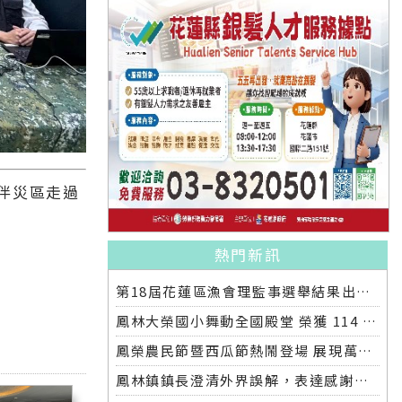
伴災區走過
熱門新訊
第18屆花蓮區漁會理監事選舉結果出爐 王登義出任理事長 領軍新團隊啟動改革願景
鳳林大榮國小舞動全國殿堂 榮獲 114 學年度舞蹈比賽優等
鳳榮農民節暨西瓜節熱鬧登場 展現萬榮農業成果
鳳林鎮鎮長澄清外界誤解，表達感謝中央與國軍全力協助救災