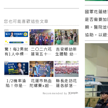
國軍花蓮總
是否需要加
您也可能喜歡這些文章
期。醫院並
PR
協助，以避
驚！每2男就
二〇二六花
吉安鄉幼新
有1人中標？
蓮第五十八
生體驗 幼童
不可能吧？
屆國際少年
齊喊「父親
運動會盛大
節快樂」 吉
PR
開幕 六十八
安鄉鄉長盼
城逾千選手
親師協力陪
齊聚花蓮∣
伴孩子快樂
1/2機率淪
花蓮市熱血
縣長走訪花
花蓮新聞網
成長學習∣
陷！你是好
陀螺賽x超嗨
蓮各部落歲
官方網站各
花蓮新聞網
男人還是渣
演唱會
時祭儀 關懷
類新聞－最
官方網站各
Recommended by
男？關鍵在
8/22、23接
族人健康與
快速的今日
類新聞－最
這
力登場∣花
無形文化資
新聞報導 最
快速的今日
蓮新聞網官
產傳承：幸
新的在地資
新聞報導 最