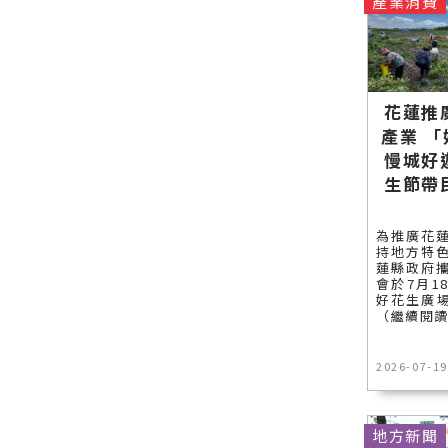
產業消費
花蓮推
產業 
慢城好
生節帶
為推廣花
持地方特
蓮縣政府
會於7月1
好花生廣場
（繼續閱
2026-07-19
地方新聞