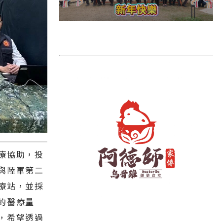
雲林縣
長濱鄉
台東市
池上鄉
鹿野鄉
彰化縣
療協助，投
與陸軍第二
療站，並採
的醫療量
，希望透過