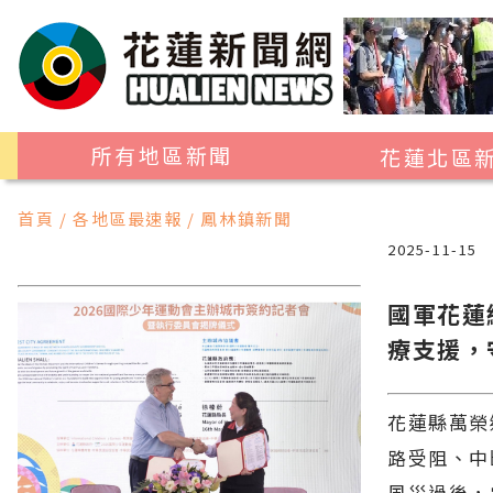
所有地區新聞
花蓮北區
花蓮市
首頁 / 各地區最速報 / 鳳林鎮新聞
吉安鄉
2025-11-15
新城鄉
國軍花蓮
秀林鄉
療支援，
花蓮縣萬榮
路受阻、中
風災過後，