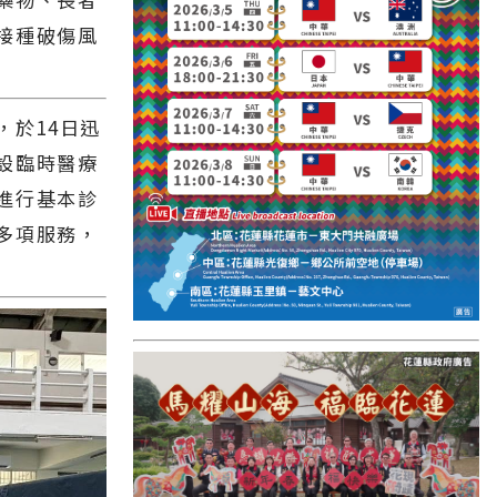
國外報導
接種破傷風
台東縣
關山鎮
，於14日迅
苗栗縣
設臨時醫療
其他地區
進行基本診
多項服務，
新竹市
和平鄉
台南市
澎湖縣
香港
台東市