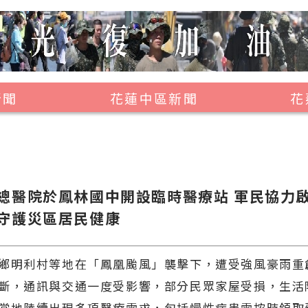
新聞
花蓮中區新聞
花
壽豐鄉
鳳林鎮
萬榮鄉
總醫院於鳳林國中開設臨時醫療站 軍民協力
光復鄉
守護災區居民健康
豐濱鄉
鄉明利村等地在「鳳凰颱風」襲擊下，遭受強風豪雨重
斷，通訊與交通一度受影響，部分民眾家屋受損，生活
當地陸續出現多項醫療需求，包括慢性病患需按時領取