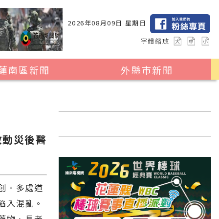
2026年08月09日 星期日
字體縮放
蓮南區新聞
外縣市新聞
瑞穗鄉
花蓮縣全區
玉里鎮
2024暑期夏令營專區
卓溪鄉
台北市
啟動災後醫
富里鄉
新北市
台中市
彰化縣
創。多處道
陷入混亂。
高雄市
藥物、長者