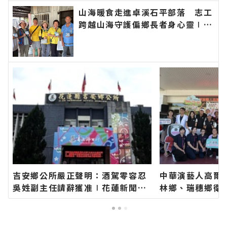
山海暖食走進卓溪石平部落 志工
跨越山海守護偏鄉長者身心靈∣花
蓮新聞網官方網站各類新聞－最快
速的今日新聞報導 最新的在地資
訊！
吉安鄉公所嚴正聲明：酒駕零容忍
中華演藝人高爾
吳姓副主任請辭獲准∣花蓮新聞網
林鄉、瑞穗鄉衛
官方網站各類新聞－最快速的今日
長代表花蓮鄉親
新聞報導 最新的在地資訊！
聞網官方網站各
今日新聞報導 