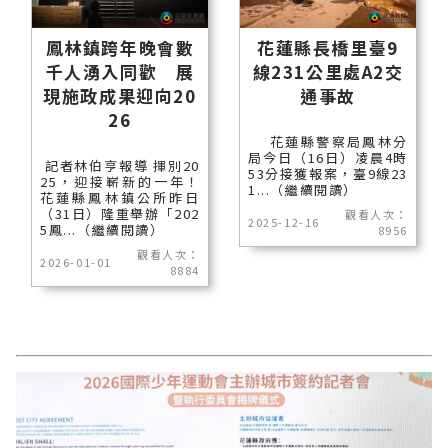
鳳林鎮跨年晚會數
花蓮縣長橋里臺9
千人湧入同歡 展
線231公里處A2交
現施政成果迎向20
通事故
26
花蓮縣警察局鳳林分
局今日（16日）凌晨4時
記者林伯亨報導 揮別20
53分接獲報案，臺9線23
25，迎接嶄新的一年！
1...（繼續閱讀）
花蓮縣鳳林鎮公所昨日
（31日）隆重舉辦「202
觀看人次：
2025-12-16
5鳳...（繼續閱讀）
8956
觀看人次：
2026-01-01
8884