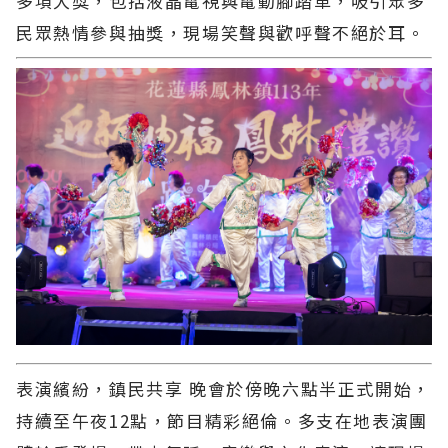
多項大獎，包括液晶電視與電動腳踏車，吸引眾多
民眾熱情參與抽獎，現場笑聲與歡呼聲不絕於耳。
表演繽紛，鎮民共享 晚會於傍晚六點半正式開始，
持續至午夜12點，節目精彩絕倫。多支在地表演團