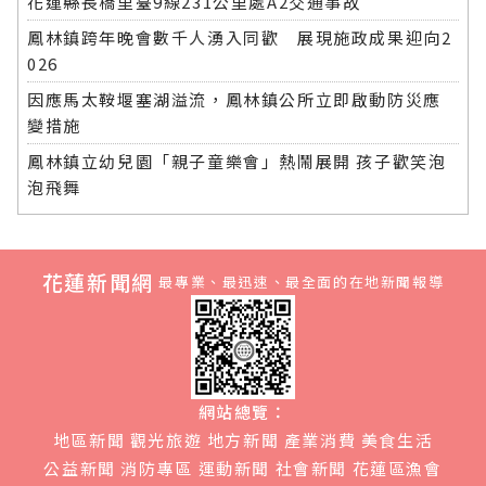
花蓮縣長橋里臺9線231公里處A2交通事故
鳳林鎮跨年晚會數千人湧入同歡 展現施政成果迎向2
026
因應馬太鞍堰塞湖溢流，鳳林鎮公所立即啟動防災應
變措施
鳳林鎮立幼兒園「親子童樂會」熱鬧展開 孩子歡笑泡
泡飛舞
花蓮新聞網
最專業、最迅速、最全面的在地新聞報導
網站總覽：
地區新聞
觀光旅遊
地方新聞
產業消費
美食生活
公益新聞
消防專區
運動新聞
社會新聞
花蓮區漁會