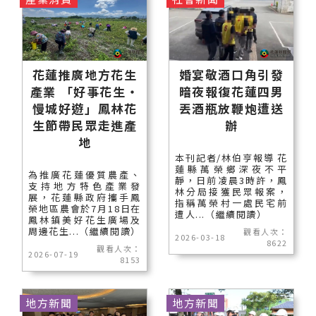
花蓮推廣地方花生
婚宴敬酒口角引發
產業 「好事花生・
暗夜報復花蓮四男
慢城好遊」鳳林花
丟酒瓶放鞭炮遭送
生節帶民眾走進產
辦
地
本刊記者/林伯亨報導 花
蓮縣萬榮鄉深夜不平
為推廣花蓮優質農產、
靜，日前凌晨3時許，鳳
支持地方特色產業發
林分局接獲民眾報案，
展，花蓮縣政府攜手鳳
指稱萬榮村一處民宅前
榮地區農會於7月18日在
遭人...（繼續閱讀）
鳳林鎮美好花生廣場及
周邊花生...（繼續閱讀）
觀看人次：
2026-03-18
8622
觀看人次：
2026-07-19
8153
地方新聞
地方新聞