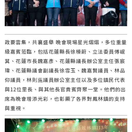
政要雲集，共襄盛舉 晚會現場星光熠熠，多位重量
級嘉賓蒞臨，包括花蓮縣長徐榛蔚、立法委員傅崐
萁、花蓮市長魏嘉彥、花蓮縣議長辦公室主任張宸
瑋、花蓮縣議會副議長徐雪玉、魏嘉賢議員、林品
仰議員，林則葹議員辦公室主任以及多位鎮民代表
與12位里長、與其他長官貴賓齊聚一堂。他們的出
席為晚會增添光彩，也彰顯了各界對鳳林鎮的支持
與重視。