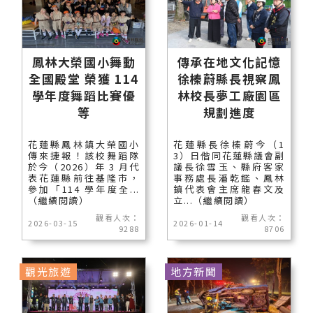
鳳林大榮國小舞動
傳承在地文化記憶
全國殿堂 榮獲 114
徐榛蔚縣長視察鳳
學年度舞蹈比賽優
林校長夢工廠園區
等
規劃進度
花蓮縣鳳林鎮大榮國小
花蓮縣長徐榛蔚今（1
傳來捷報！該校舞蹈隊
3）日偕同花蓮縣議會副
於今（2026）年 3 月代
議長徐雪玉、縣府客家
表花蓮縣前往基隆市，
事務處長潘乾鑑、鳳林
參加「114 學年度全...
鎮代表會主席龍春文及
（繼續閱讀）
立...（繼續閱讀）
觀看人次：
觀看人次：
2026-03-15
2026-01-14
9288
8706
觀光旅遊
地方新聞