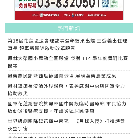
熱門新訊
第18屆花蓮區漁會理監事選舉結果出爐 王登義出任理
事長 領軍新團隊啟動改革願景
鳳林大榮國小舞動全國殿堂 榮獲 114 學年度舞蹈比賽
優等
鳳榮農民節暨西瓜節熱鬧登場 展現萬榮農業成果
鳳林鎮鎮長澄清外界誤解，表達感謝中央與國軍全力
協助救災
國軍花蓮總醫院於鳳林國中開設臨時醫療站 軍民協力
啟動災後醫療支援，守護災區居民健康
世界級劇團降臨花蓮中南區 《月球入侵》打造詩意
夜空宇宙