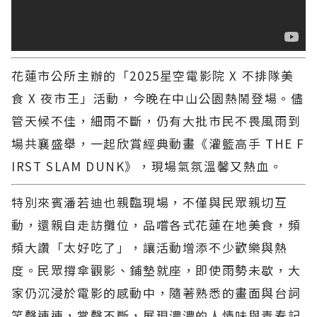
花蓮市公所主辦的「2025星空電影院 X 不排隊美
食 X 夜市王」活動，今晚在中山公園熱鬧登場。儘
管天候不佳，細雨不斷，仍有大批市民不畏風雨到
場共襄盛舉，一起欣賞經典動畫《灌籃高手 THE F
IRST SLAM DUNK》，現場氣氛溫馨又熱血。
特別來賓潘若迪也親臨現場，不僅與民眾親切互
動，還親自走訪攤位，品嚐各式花蓮在地美食，頻
頻大讚「太好吃了」，讓活動增添不少歡樂與熱
度。民眾撐傘觀影、鋪墊就座，即使雨勢未歇，大
家仍沉浸於電影的感動中，隨著熟悉的畫面與台詞
笑聲連連，掌聲不斷，展現濃濃的人情味與青春記