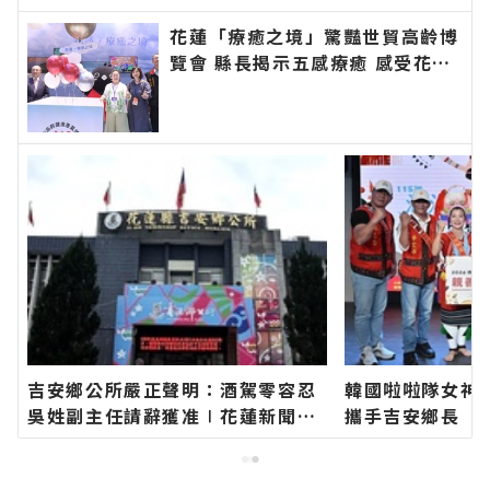
花蓮「療癒之境」驚豔世貿高齡博
覽會 縣長揭示五感療癒 感受花蓮
專屬的慢活步調∣花蓮新聞網官方
網站各類新聞－最快速的今日新聞
報導 最新的在地資訊！
吉安鄉公所嚴正聲明：酒駕零容忍
韓國啦啦隊女神
吳姓副主任請辭獲准∣花蓮新聞網
攜手吉安鄉長 期
官方網站各類新聞－最快速的今日
加「山海共鳴•
新聞報導 最新的在地資訊！
族聯合豐年節∣