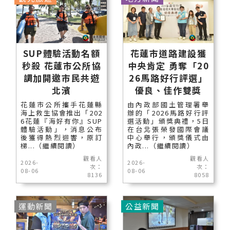
SUP體驗活動名額
花蓮市道路建設獲
秒殺 花蓮市公所協
中央肯定 勇奪「20
調加開邀市民共遊
26馬路好行評選」
北濱
優良、佳作雙獎
花蓮市公所攜手花蓮縣
由內政部國土管理署舉
海上救生協會推出「202
辦的「2026馬路好行評
6花蓮『海好有你』SUP
選活動」頒獎典禮，5日
體驗活動」，消息公布
在台北張榮發國際會議
後獲得熱烈迴響，原訂
中心舉行，頒獎儀式由
梯...（繼續閱讀）
內政...（繼續閱讀）
觀看人
觀看人
2026-
2026-
次：
次：
08-06
08-06
8136
8058
運動新聞
公益新聞