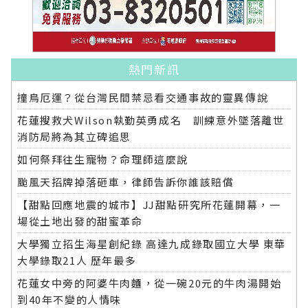
熱門新訊
撞鳥厄運？從台灣民間禁忌看交通事故的靈異傳說
花蓮搜救犬Wilson執勤英勇成名 訓練意外墜落離世
消防局將為其立碑追思
如何祭拜往生寵物？命理師這麼說
颱風天招牌掉落砸車，律師告訴你誰該賠償
【甜點回應地震的城市】JJ甜點研究所花蓮開幕，一
場從土地出發的甜蜜革命
大學獨立招生海星創紀錄 高達九成錄取國立大學 東華
大學錄取21人 歷年最多
花蓮女中旁的阿婆牛肉麵，從一碗20元的牛肉湯開始
到40年不變的人情味