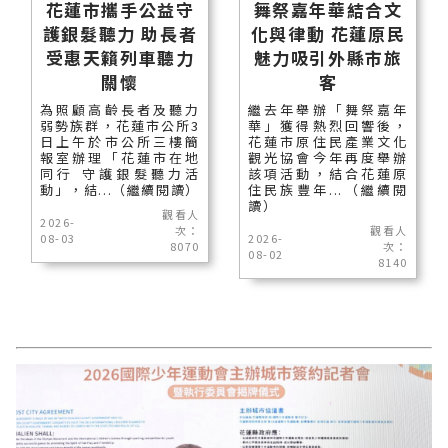
花蓮市攜手公益守
舞祭嘉年華結合文
護銀髮聽力 助長者
化與律動 花蓮原民
受惠天籟列車聽力
魅力吸引外縣市旅
關懷
客
為照顧高齡長者及聽力
繼去年舉辦「舞祭嘉年
弱勢族群，花蓮市公所3
華」獲得熱烈回響後，
日上午於市公所三樓簡
花蓮市原住民產業文化
報室辦理「花蓮市在地
觀光協會今年再度舉辦
同行 守護銀髮聽力活
該項活動，結合花蓮原
動」，結...（繼續閱讀）
住民族豐年...（繼續閱
讀）
觀看人
2026-
次：
觀看人
08-03
2026-
8070
次：
08-02
8140