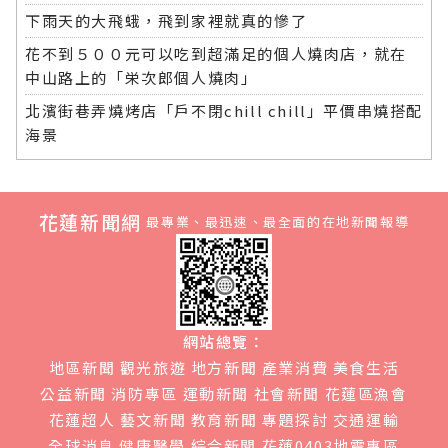
下雨天的大飛蛾，飛到家裡就真的慘了
花不到５００元可以吃到超滿足的個人燒肉店，就在
中山路上的「栄次郎個人燒肉」
北濱街巷弄燒烤店「戶不閉chill chill」平價串燒搭配
海景
花蓮新聞網
最專業、最迅速、最全面的在地新聞報導
網站總覽：
地區新聞
觀光旅遊
地方新聞
產業消費
美食生活
公益新聞
消防專區
運動新聞
社會新聞
花蓮區漁會
花蓮超人
藝文新聞
教育新聞
專題探討
交通運輸
全球消息
健康醫學
綜合新聞
花蓮0403地震專區