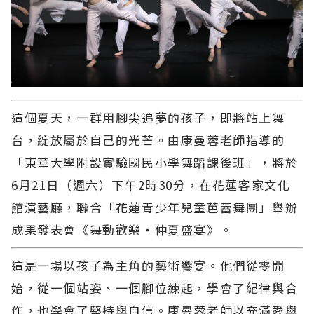
這個夏天，一群用腳尖追夢的孩子，即將站上舞
台，綻放屬於自己的光芒。由康曼蓉老師指導的
「東華大學附設實驗國民小學舞蹈課後班」，將於
6月21日（週六）下午2時30分，在花蓮客家文化
館演藝廳，聯合「花蓮青少年兒童芭蕾舞團」舉辦
成果發表會《舞動歡樂・仲夏盛宴》。
這是一場以孩子為主角的藝術饗宴。他們從零開
始，從一個站姿、一個腳位練起，學會了紀律與合
作，也學會了堅持與自信。康曼蓉老師以充滿愛與