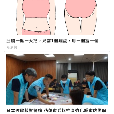
肚腩一抓一大把，只需1個雞蛋，用一個瘦一個
新素簡
日本強震敲響警鐘 花蓮市兵棋推演強化城市防災韌