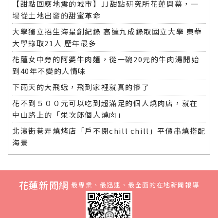
【甜點回應地震的城市】JJ甜點研究所花蓮開幕，一
場從土地出發的甜蜜革命
大學獨立招生海星創紀錄 高達九成錄取國立大學 東華
大學錄取21人 歷年最多
花蓮女中旁的阿婆牛肉麵，從一碗20元的牛肉湯開始
到40年不變的人情味
下雨天的大飛蛾，飛到家裡就真的慘了
花不到５００元可以吃到超滿足的個人燒肉店，就在
中山路上的「栄次郎個人燒肉」
北濱街巷弄燒烤店「戶不閉chill chill」平價串燒搭配
海景
花蓮新聞網
最專業、最迅速、最全面的在地新聞報導