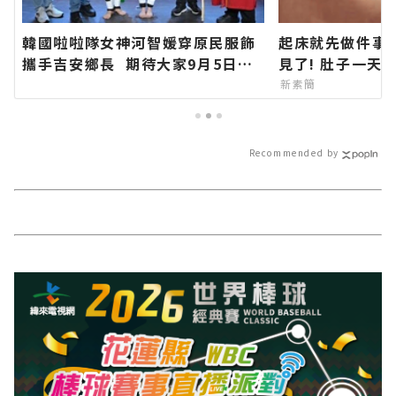
韓國啦啦隊女神河智媛穿原民服飾
起床就先做件事
攜手吉安鄉長 期待大家9月5日參
見了! 肚子一天
加「山海共鳴•族音流轉」原住民
新素簡
族聯合豐年節∣花蓮新聞網官方網
站各類新聞－最快速的今日新聞報
導 最新的在地資訊！
Recommended by