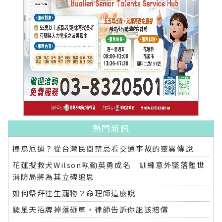
熱門新訊
撞鳥厄運？從台灣民間禁忌看交通事故的靈異傳說
花蓮搜救犬Wilson執勤英勇成名 訓練意外墜落離世
消防局將為其立碑追思
如何祭拜往生寵物？命理師這麼說
颱風天招牌掉落砸車，律師告訴你誰該賠償