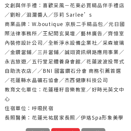
文創與伴手禮：喜歡采風－花東必買精品伴手禮店
／劉盼／洄瀾醬人／莎莉 Sarlee’s
商業品牌：W.boutique 京辰二手精品包／元日國
際法律事務所／王紀閎玄昊壇／藝林廣告／齊憶室
內裝修設計公司／全新淨水設備企業社／采森玻璃
／金鑽當鋪／三井當鋪／誠翊資訊網路應用事業／
永吉旅遊／五行堂足體養身會館／花蓮波波投幣式
自助洗衣店／／BNI 國富鑽石分會 商務引薦首選
／花蓮縣水晶礦石協會／杰西健康科技公司
教育文化單位：花蓮種籽音樂教室／好時光英文中
心
住宿單位：呼吸民宿
長照醫美：花蓮光祐居家長照／伊珞Spa形象美學