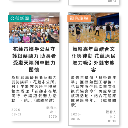
8073
公益新聞
觀光旅遊
花蓮市攜手公益守
舞祭嘉年華結合文
護銀髮聽力 助長者
化與律動 花蓮原民
受惠天籟列車聽力
魅力吸引外縣市旅
關懷
客
為照顧高齡長者及聽力
繼去年舉辦「舞祭嘉年
弱勢族群，花蓮市公所3
華」獲得熱烈回響後，
日上午於市公所三樓簡
花蓮市原住民產業文化
報室辦理「花蓮市在地
觀光協會今年再度舉辦
同行 守護銀髮聽力活
該項活動，結合花蓮原
動」，結...（繼續閱讀）
住民族豐年...（繼續閱
讀）
觀看人
2026-
次：
觀看人
08-03
2026-
8070
次：
08-02
8138