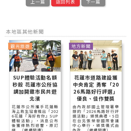
上一篇
返回列表
下一篇
本地區其他新聞
觀光旅遊
地方新聞
SUP體驗活動名額
花蓮市道路建設獲
秒殺 花蓮市公所協
中央肯定 勇奪「20
調加開邀市民共遊
26馬路好行評選」
北濱
優良、佳作雙獎
花蓮市公所攜手花蓮縣
由內政部國土管理署舉
海上救生協會推出「202
辦的「2026馬路好行評
6花蓮『海好有你』SUP
選活動」頒獎典禮，5日
體驗活動」，消息公布
在台北張榮發國際會議
後獲得熱烈迴響，原訂
中心舉行，頒獎儀式由
梯...（繼續閱讀）
內政...（繼續閱讀）