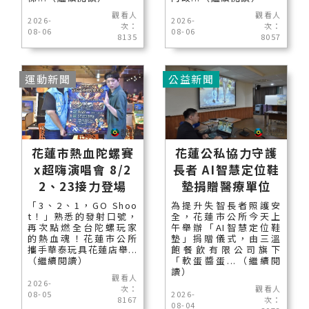
觀看人
觀看人
2026-
2026-
次：
次：
08-06
08-06
8135
8057
運動新聞
公益新聞
花蓮市熱血陀螺賽
花蓮公私協力守護
x超嗨演唱會 8/2
長者 AI智慧定位鞋
2、23接力登場
墊捐贈醫療單位
「3、2、1，GO Shoo
為提升失智長者照護安
t！」熟悉的發射口號，
全，花蓮市公所今天上
再次點燃全台陀螺玩家
午舉辦「AI智慧定位鞋
的熱血魂！花蓮市公所
墊」捐贈儀式，由三溫
攜手華泰玩具花蓮店舉...
飽餐飲有限公司旗下
（繼續閱讀）
「軟蛋醬蛋...（繼續閱
讀）
觀看人
2026-
次：
觀看人
08-05
2026-
8167
次：
08-04