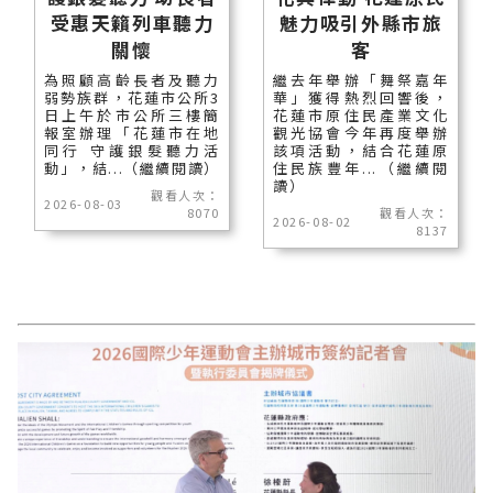
受惠天籟列車聽力
魅力吸引外縣市旅
關懷
客
為照顧高齡長者及聽力
繼去年舉辦「舞祭嘉年
弱勢族群，花蓮市公所3
華」獲得熱烈回響後，
日上午於市公所三樓簡
花蓮市原住民產業文化
報室辦理「花蓮市在地
觀光協會今年再度舉辦
同行 守護銀髮聽力活
該項活動，結合花蓮原
動」，結...（繼續閱讀）
住民族豐年...（繼續閱
讀）
觀看人次：
2026-08-03
8070
觀看人次：
2026-08-02
8137