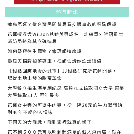
熱門新訊
撞鳥厄運？從台灣民間禁忌看交通事故的靈異傳說
花蓮搜救犬Wilson執勤英勇成名 訓練意外墜落離世
消防局將為其立碑追思
如何祭拜往生寵物？命理師這麼說
颱風天招牌掉落砸車，律師告訴你誰該賠償
【甜點回應地震的城市】JJ甜點研究所花蓮開幕，一
場從土地出發的甜蜜革命
大學獨立招生海星創紀錄 高達九成錄取國立大學 東華
大學錄取21人 歷年最多
花蓮女中旁的阿婆牛肉麵，從一碗20元的牛肉湯開始
到40年不變的人情味
下雨天的大飛蛾，飛到家裡就真的慘了
花不到５００元可以吃到超滿足的個人燒肉店，就在