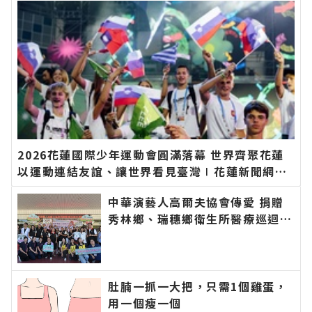
新的在地資訊！
2026花蓮國際少年運動會圓滿落幕 世界齊聚花蓮
以運動連結友誼、讓世界看見臺灣∣花蓮新聞網官
方網站各類新聞－最快速的今日新聞報導 最新的在
中華演藝人高爾夫協會傳愛 捐贈
地資訊！
秀林鄉、瑞穗鄉衛生所醫療巡迴車
縣長代表花蓮鄉親表達感謝∣花蓮
新聞網官方網站各類新聞－最快速
的今日新聞報導 最新的在地資
訊！
肚腩一抓一大把，只需1個雞蛋，
用一個瘦一個