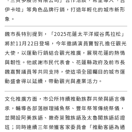
伊卡哇」等角色品牌行銷，打造年輕化的城市新形
象。
魏市長特別提到，「2025花蓮太平洋縱谷馬拉松」
將於11月22日登場，今年邀請演員竇智孔擔任觀光
大使，以運動行銷結合觀光推廣，展現花蓮的熱情
與韌性。他感謝市民代表會、花蓮縣政府及前市長
魏嘉賢議員等共同支持，使這項全國矚目的城市運
動盛會得以延續，帶動觀光與產業活力。
文化推廣方面，市公所持續推動族群共榮與語言傳
承，輔導各部落辦理捕魚祭、豐年祭等傳統祭儀，
並開設阿美族語、撒奇萊雅族語及太魯閣族語認證
班；同時連續三年榮獲客家委員會「推動客語為通