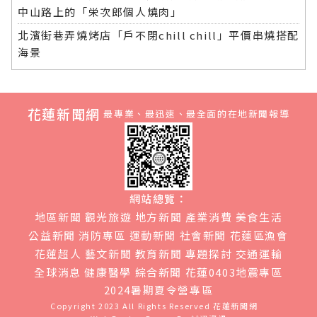
中山路上的「栄次郎個人燒肉」
北濱街巷弄燒烤店「戶不閉chill chill」平價串燒搭配
海景
花蓮新聞網
最專業、最迅速、最全面的在地新聞報導
網站總覽：
地區新聞
觀光旅遊
地方新聞
產業消費
美食生活
公益新聞
消防專區
運動新聞
社會新聞
花蓮區漁會
花蓮超人
藝文新聞
教育新聞
專題探討
交通運輸
全球消息
健康醫學
綜合新聞
花蓮0403地震專區
2024暑期夏令營專區
Copyright 2023 All Rights Reserved
花蓮新聞網