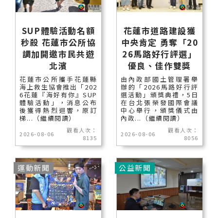
SUP體驗活動名額
花蓮市道路建設獲
秒殺 花蓮市公所協
中央肯定 勇奪「20
調加開邀市民共遊
26馬路好行評選」
北濱
優良、佳作雙獎
花蓮市公所攜手花蓮縣
由內政部國土管理署舉
海上救生協會推出「202
辦的「2026馬路好行評
6花蓮『海好有你』SUP
選活動」頒獎典禮，5日
體驗活動」，消息公布
在台北張榮發國際會議
後獲得熱烈迴響，原訂
中心舉行，頒獎儀式由
梯...（繼續閱讀）
內政...（繼續閱讀）
觀看人次：
觀看人次：
2026-08-06
2026-08-06
8135
8056
運動新聞
公益新聞