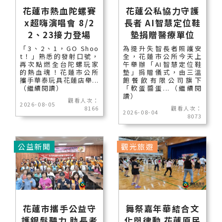
花蓮市熱血陀螺賽
花蓮公私協力守護
x超嗨演唱會 8/2
長者 AI智慧定位鞋
2、23接力登場
墊捐贈醫療單位
「3、2、1，GO Shoo
為提升失智長者照護安
t！」熟悉的發射口號，
全，花蓮市公所今天上
再次點燃全台陀螺玩家
午舉辦「AI智慧定位鞋
的熱血魂！花蓮市公所
墊」捐贈儀式，由三溫
攜手華泰玩具花蓮店舉...
飽餐飲有限公司旗下
（繼續閱讀）
「軟蛋醬蛋...（繼續閱
讀）
觀看人次：
2026-08-05
8166
觀看人次：
2026-08-04
8073
公益新聞
觀光旅遊
花蓮市攜手公益守
舞祭嘉年華結合文
護銀髮聽力 助長者
化與律動 花蓮原民