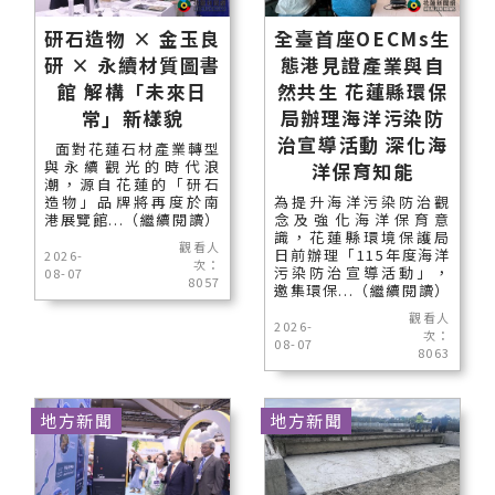
研石造物 × 金玉良
全臺首座OECMs生
研 × 永續材質圖書
態港見證產業與自
館 解構「未來日
然共生 花蓮縣環保
常」新樣貌
局辦理海洋污染防
治宣導活動 深化海
面對花蓮石材產業轉型
與永續觀光的時代浪
洋保育知能
潮，源自花蓮的「研石
造物」品牌將再度於南
為提升海洋污染防治觀
港展覽館...（繼續閱讀）
念及強化海洋保育意
識，花蓮縣環境保護局
觀看人
日前辦理「115年度海洋
2026-
次：
污染防治宣導活動」，
08-07
8057
邀集環保...（繼續閱讀）
觀看人
2026-
次：
08-07
8063
地方新聞
地方新聞