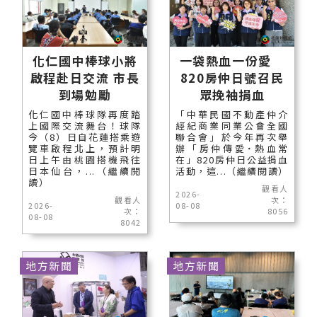
化仁國中棒球小將
一袋熱血一份愛
啟程赴日交流 市長
820房仲日號召民
到場勉勵
眾挽袖捐血
化仁國中棒球隊再度踏
「中華民國不動產仲介
上國際交流舞台！球隊
經紀商業同業公會全國
今（8）日自花蓮搭乘遊
聯合會」於今年再次舉
覽車啟程北上，預計明
辦「房仲傳愛˙熱血常
日上午由桃園搭機飛往
在」820房仲日公益捐血
日本仙台，...（繼續閱
活動，這...（繼續閱讀）
讀）
觀看人
2026-
觀看人
次：
2026-
08-08
次：
8056
08-08
8042
地方新聞
地方新聞