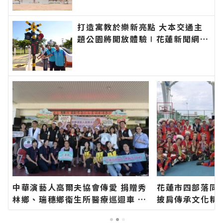
快速的今日新聞報導 最新的在地
資訊！
打造寓教於樂新亮點 大本交通主
題公園將開放體驗∣花蓮新聞網官
方網站各類新聞－最快速的今日新
聞報導 最新的在地資訊！
中華演藝人高爾夫協會傳愛 捐贈秀
花蓮市四部落同
林鄉、瑞穗鄉衛生所醫療巡迴車 縣
披肩傳承文化精
長代表花蓮鄉親表達感謝∣花蓮新
方網站各類新聞
聞網官方網站各類新聞－最快速的
聞報導 最新的在