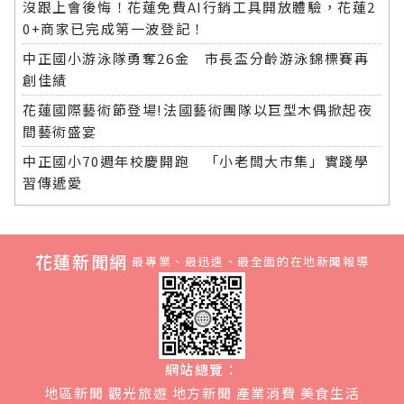
沒跟上會後悔！花蓮免費AI行銷工具開放體驗，花蓮2
0+商家已完成第一波登記！
中正國小游泳隊勇奪26金 市長盃分齡游泳錦標賽再
創佳績
花蓮國際藝術節登場!法國藝術團隊以巨型木偶掀起夜
間藝術盛宴
中正國小70週年校慶開跑 「小老闆大市集」實踐學
習傳遞愛
花蓮新聞網
最專業、最迅速、最全面的在地新聞報導
網站總覽：
地區新聞
觀光旅遊
地方新聞
產業消費
美食生活