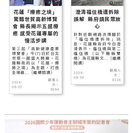
花蓮「療癒之境」
澄清福住橋遭拆除
驚豔世貿高齡博覽
誤解 縣府請民眾放
會 縣長揭示五感療
心
癒 感受花蓮專屬的
針對近期網路流傳關於
「福住橋遭拆除」訊
慢活步調
息，花蓮縣政府今日澄
第三屆「高齡健康產業
清表示，福住橋與第二
博覽會」今(7)日於台北
福住橋（以下簡稱雙
世貿一館盛大開展，花
橋）為花蓮縣文...（繼續
蓮縣政府以「花蓮‧療
閱讀）
癒之境」為主題，打造
觀看人
全場最...（繼續閱讀）
2026-
次：
08-06
觀看人
8126
2026-
次：
08-07
8064