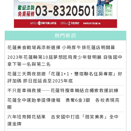
熱門新訊
花蓮美食戰場再添新選擇 小時厚牛排花蓮店明開幕
2023年花蓮縣第10屆夢想起飛青少年發明展 自強國中
拿下第一名與第二名
花蓮三天兩夜旅遊「花蓮1+1‧雙宿聯名住房專案」好
評加碼 即日起延長至2025年底
不只是車禍救援——花蓮特搜車輛結合繩索救援訓練
花蓮全中運跆拳道傳捷報 勇奪6金3銀 各校表現亮
眼
六年培育開花結果 吉安國中打造「微笑美男」全中
運金牌