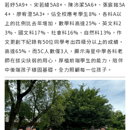
若妤5A9+、宋若綾5A8+、陳沛潔5A6+、張宸銘5A
4+、廖宥澄5A3+，佔全校應考學生8%，各科A以
上的比例比去年增加，數學科高達25%、英文科2
3%、國文科17%、社會科16%、自然科13%，作
文更創下紀錄有50位同學考出四級分以上的成績，
高達65%，而5C人數僅3人，顯示海星中學各科老
師在拔尖扶弱的用心，厚植前端學生的能力，陪伴
中後端孩子穩固基礎，全力照顧每一位孩子。