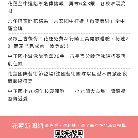
花蓮全中運跆拳道傳捷報 勇奪6金3銀 各校表現亮
眼
六年培育開花結果 吉安國中打造「微笑美男」全中
運金牌
沒跟上會後悔！花蓮免費AI行銷工具開放體驗，花蓮2
0+商家已完成第一波登記！
中正國小游泳隊勇奪26金 市長盃分齡游泳錦標賽再
創佳績
花蓮國際藝術節登場!法國藝術團隊以巨型木偶掀起夜
間藝術盛宴
中正國小70週年校慶開跑 「小老闆大市集」實踐學
習傳遞愛
花蓮新聞網
最專業、最迅速、最全面的在地新聞報導