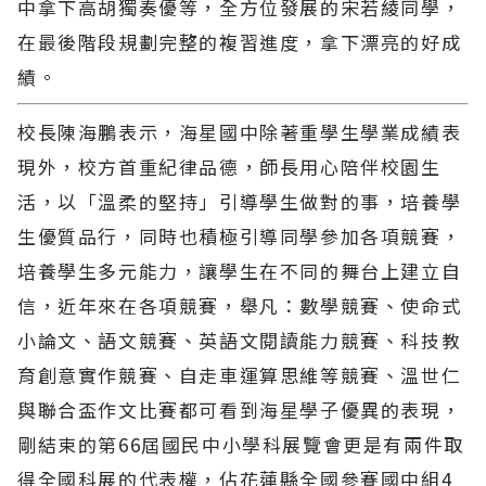
中拿下高胡獨奏優等，全方位發展的宋若綾同學，
在最後階段規劃完整的複習進度，拿下漂亮的好成
績。
校長陳海鵬表示，海星國中除著重學生學業成績表
現外，校方首重紀律品德，師長用心陪伴校園生
活，以「溫柔的堅持」引導學生做對的事，培養學
生優質品行，同時也積極引導同學參加各項競賽，
培養學生多元能力，讓學生在不同的舞台上建立自
信，近年來在各項競賽，舉凡：數學競賽、使命式
小論文、語文競賽、英語文閱讀能力競賽、科技教
育創意實作競賽、自走車運算思維等競賽、溫世仁
與聯合盃作文比賽都可看到海星學子優異的表現，
剛結束的第66屆國民中小學科展覽會更是有兩件取
得全國科展的代表權，佔花蓮縣全國參賽國中組4