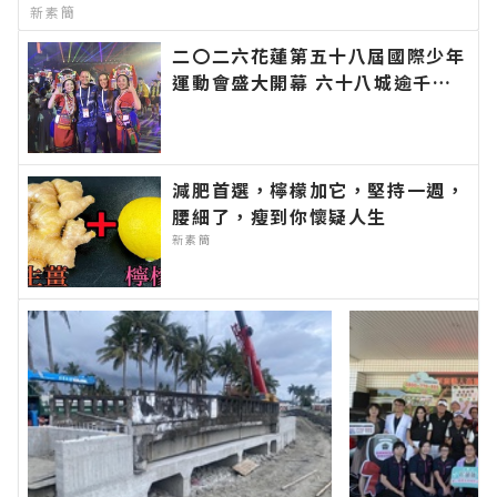
新素簡
二〇二六花蓮第五十八屆國際少年
運動會盛大開幕 六十八城逾千選
手齊聚花蓮∣花蓮新聞網官方網站
各類新聞－最快速的今日新聞報導
最新的在地資訊！
減肥首選，檸檬加它，堅持一週，
腰細了，瘦到你懷疑人生
新素簡