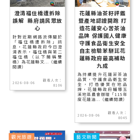
澄清福住橋遭拆除
花蓮縣油茶籽評鑑
誤解 縣府請民眾放
暨產地認證開跑 打
心
造花蓮安心苦茶油
品牌 保護國人健康
針對近期網路流傳關於
「福住橋遭拆除」訊
守護食品衛生安全
息，花蓮縣政府今日澄
自主檢驗苯駢芘花
清表示，福住橋與第二
福住橋（以下簡稱雙
蓮縣政府最高補助
橋）為花蓮縣文...（繼續
九成
閱讀）
為持續提升花蓮苦茶油
品質，守護食品衛生安
觀看人次：
2026-08-06
全，打造優質在地品
8106
牌，花蓮縣政府輔導玉
溪地區農會辦理「115年
度花蓮油...（繼續閱讀）
觀看人次：
2026-08-06
8045
觀光旅遊
藝文新聞