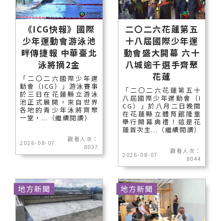
《ICG快報》國際
二〇二六花蓮第五
少年運動會游泳池
十八屆國際少年運
畔傳捷報 中華臺北
動會盛大開幕 六十
泳將摘2金
八城逾千選手齊聚
花蓮
「二〇二六國際少年運
動會（ICG）」游泳賽事
「二〇二六花蓮第五十
於三日在花蓮縣立游泳
八屆國際少年運動會（I
池正式展開，來自世界
CG）」於八月二日晚間
各地的青少年泳將齊聚
在花蓮縣立體育館隆重
一堂，...（繼續閱讀）
舉行開幕典禮！這是花
蓮首次主...（繼續閱讀）
觀看人次：
2026-08-07
8037
觀看人次：
2026-08-07
8044
地方新聞
地方新聞