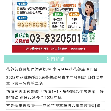
熱門新訊
花蓮美食戰場再添新選擇 小時厚牛排花蓮店明開幕
2023年花蓮縣第10屆夢想起飛青少年發明展 自強國中
拿下第一名與第二名
花蓮三天兩夜旅遊「花蓮1+1‧雙宿聯名住房專案」好
評加碼 即日起延長至2025年底
不只是車禍救援——花蓮特搜車輛結合繩索救援訓練