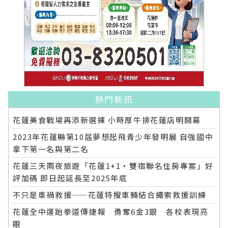
熱門新訊
花蓮美食戰場再添新選擇 小時厚牛排花蓮店明開幕
2023年花蓮縣第10屆夢想起飛青少年發明展 自強國中
拿下第一名與第二名
花蓮三天兩夜旅遊「花蓮1+1‧雙宿聯名住房專案」好
評加碼 即日起延長至2025年底
不只是車禍救援——花蓮特搜車輛結合繩索救援訓練
花蓮全中運跆拳道傳捷報 勇奪6金3銀 各校表現亮
眼