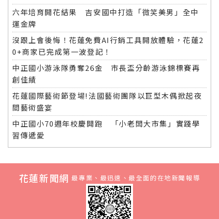
六年培育開花結果 吉安國中打造「微笑美男」全中
運金牌
沒跟上會後悔！花蓮免費AI行銷工具開放體驗，花蓮2
0+商家已完成第一波登記！
中正國小游泳隊勇奪26金 市長盃分齡游泳錦標賽再
創佳績
花蓮國際藝術節登場!法國藝術團隊以巨型木偶掀起夜
間藝術盛宴
中正國小70週年校慶開跑 「小老闆大市集」實踐學
習傳遞愛
花蓮新聞網
最專業、最迅速、最全面的在地新聞報導