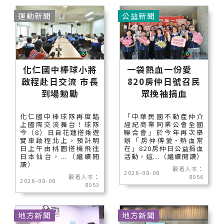
運動新聞
公益新聞
化仁國中棒球小將
一袋熱血一份愛
啟程赴日交流 市長
820房仲日號召民
到場勉勵
眾挽袖捐血
化仁國中棒球隊再度踏
「中華民國不動產仲介
上國際交流舞台！球隊
經紀商業同業公會全國
今（8）日自花蓮搭乘遊
聯合會」於今年再次舉
覽車啟程北上，預計明
辦「房仲傳愛˙熱血常
日上午由桃園搭機飛往
在」820房仲日公益捐血
日本仙台，...（繼續閱
活動，這...（繼續閱讀）
讀）
觀看人次：
2026-08-08
觀看人次：
8056
2026-08-08
8053
地方新聞
地方新聞