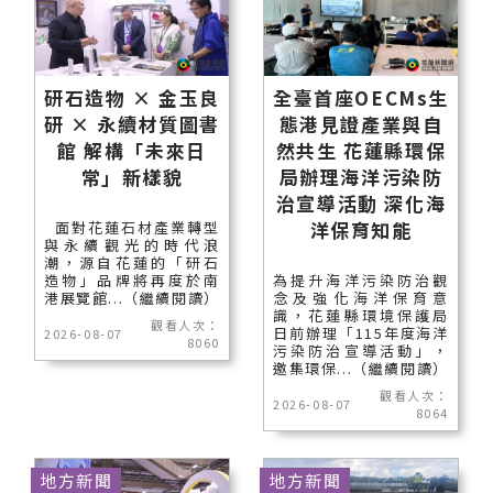
研石造物 × 金玉良
全臺首座OECMs生
研 × 永續材質圖書
態港見證產業與自
館 解構「未來日
然共生 花蓮縣環保
常」新樣貌
局辦理海洋污染防
治宣導活動 深化海
洋保育知能
面對花蓮石材產業轉型
與永續觀光的時代浪
潮，源自花蓮的「研石
造物」品牌將再度於南
為提升海洋污染防治觀
港展覽館...（繼續閱讀）
念及強化海洋保育意
識，花蓮縣環境保護局
觀看人次：
日前辦理「115年度海洋
2026-08-07
8060
污染防治宣導活動」，
邀集環保...（繼續閱讀）
觀看人次：
2026-08-07
8064
地方新聞
地方新聞