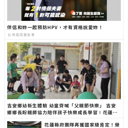
伴侶和妳一起預防HPV，才有資格說愛妳！
台灣癌症基金會
吉安鄉幼新生體驗 幼童齊喊「父親節快樂」 吉安
鄉鄉長盼親師協力陪伴孩子快樂成長學習∣花蓮新
聞網官方網站各類新聞－最快速的今日新聞報導 最
花蓮縣府團隊再獲國家級肯定！榮
新的在地資訊！