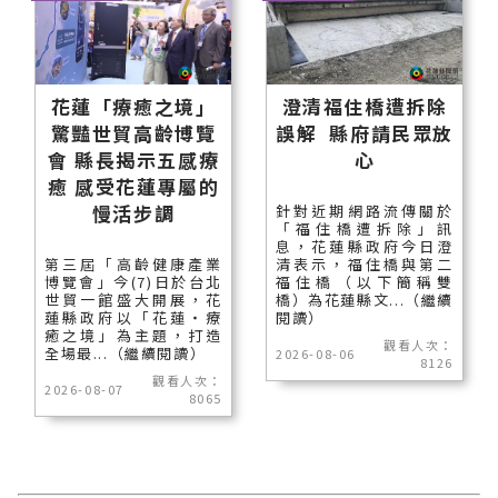
花蓮「療癒之境」
澄清福住橋遭拆除
驚豔世貿高齡博覽
誤解 縣府請民眾放
會 縣長揭示五感療
心
癒 感受花蓮專屬的
慢活步調
針對近期網路流傳關於
「福住橋遭拆除」訊
息，花蓮縣政府今日澄
第三屆「高齡健康產業
清表示，福住橋與第二
博覽會」今(7)日於台北
福住橋（以下簡稱雙
世貿一館盛大開展，花
橋）為花蓮縣文...（繼續
蓮縣政府以「花蓮‧療
閱讀）
癒之境」為主題，打造
觀看人次：
全場最...（繼續閱讀）
2026-08-06
8126
觀看人次：
2026-08-07
8065