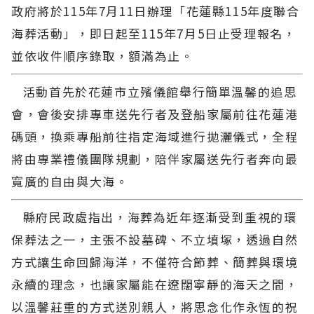
政府將於115年7月11日辦理「花蓮縣115年度聯合
海葬活動」，即日起至115年7月5日止受理報名，
並依收件順序錄取，額滿為止。
活動首先於花蓮市立殯儀館舉行簡單溫馨的追思
會，會後安排專車送先行者及登船家屬前往花蓮港
碼頭，換乘專船前往指定海域進行拋灑儀式，全程
將由專業禮儀團隊規劃，陪伴家屬送先行者奔向最
寬廣的自由與大海。
縣府民政處指出，海葬為近年逐漸受到重視的環
保葬法之一，主張不設墓碑、不立墳塚，透過自然
方式讓生命回歸海洋，不僅符合節葬、簡葬與環境
永續的理念，也讓家屬能在遼闊寧靜的海天之間，
以溫馨莊重的方式送別親人，將思念化作永恆的祝