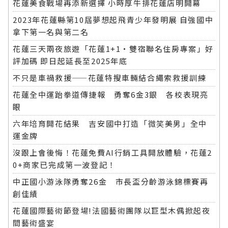
花蓮美食戰場再添新選擇 小時厚牛排花蓮店明開幕
2023年花蓮縣第10屆夢想起飛青少年發明展 自強國中
拿下第一名與第二名
花蓮三天兩夜旅遊「花蓮1+1‧雙宿聯名住房專案」好
評加碼 即日起延長至2025年底
不只是車禍救援——花蓮特搜車輛結合繩索救援訓練
花蓮全中運跆拳道傳捷報 勇奪6金3銀 各校表現亮
眼
六年培育開花結果 吉安國中打造「微笑美男」全中
運金牌
沒跟上會後悔！花蓮免費AI行銷工具開放體驗，花蓮2
0+商家已完成第一波登記！
中正國小游泳隊勇奪26金 市長盃分齡游泳錦標賽再
創佳績
花蓮國際藝術節登場!法國藝術團隊以巨型木偶掀起夜
間藝術盛宴