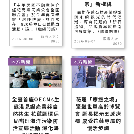
常」新樣貌
「中華民國不動產仲介
經紀商業同業公會全國
面對花蓮石材產業轉型
聯合會」於今年再次舉
與永續觀光的時代浪
辦「房仲傳愛˙熱血常
潮，源自花蓮的「研石
在」820房仲日公益捐血
造物」品牌將再度於南
活動，這...（繼續閱讀）
港展覽館...（繼續閱讀）
觀看人次：
2026-08-08
觀看人次：
8056
2026-08-07
8060
地方新聞
地方新聞
全臺首座OECMs生
花蓮「療癒之境」
態港見證產業與自
驚豔世貿高齡博覽
然共生 花蓮縣環保
會 縣長揭示五感療
局辦理海洋污染防
癒 感受花蓮專屬的
治宣導活動 深化海
慢活步調