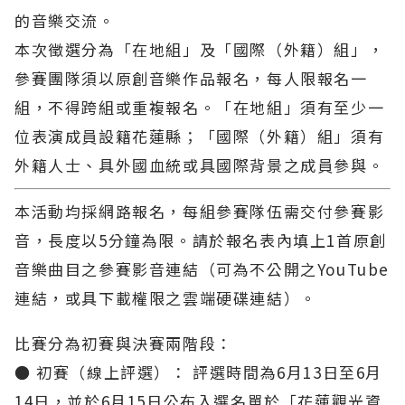
的音樂交流。
本次徵選分為「在地組」及「國際（外籍）組」，
參賽團隊須以原創音樂作品報名，每人限報名一
組，不得跨組或重複報名。「在地組」須有至少一
位表演成員設籍花蓮縣；「國際（外籍）組」須有
外籍人士、具外國血統或具國際背景之成員參與。
本活動均採網路報名，每組參賽隊伍需交付參賽影
音，長度以5分鐘為限。請於報名表內填上1首原創
音樂曲目之參賽影音連結（可為不公開之YouTube
連結，或具下載權限之雲端硬碟連結）。
比賽分為初賽與決賽兩階段：
● 初賽（線上評選）： 評選時間為6月13日至6月
14日，並於6月15日公布入選名單於「花蓮觀光資