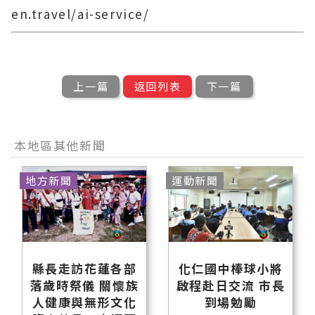
en.travel/ai-service/
上一篇
返回列表
下一篇
本地區其他新聞
地方新聞
運動新聞
縣長走訪花蓮各部
化仁國中棒球小將
落歲時祭儀 關懷族
啟程赴日交流 市長
人健康與無形文化
到場勉勵