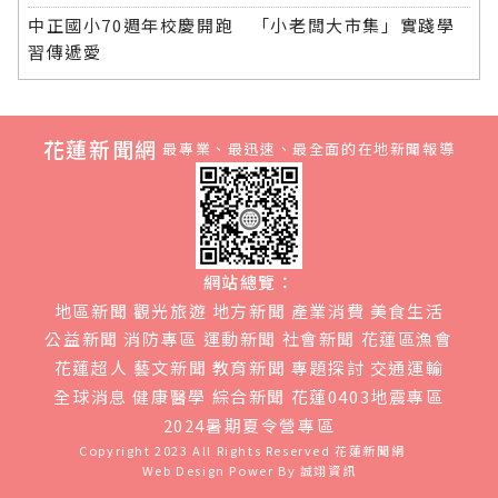
中正國小70週年校慶開跑 「小老闆大市集」實踐學
習傳遞愛
花蓮新聞網
最專業、最迅速、最全面的在地新聞報導
網站總覽：
地區新聞
觀光旅遊
地方新聞
產業消費
美食生活
公益新聞
消防專區
運動新聞
社會新聞
花蓮區漁會
花蓮超人
藝文新聞
教育新聞
專題探討
交通運輸
全球消息
健康醫學
綜合新聞
花蓮0403地震專區
2024暑期夏令營專區
Copyright 2023 All Rights Reserved
花蓮新聞網
Web Design Power By
誠翊資訊