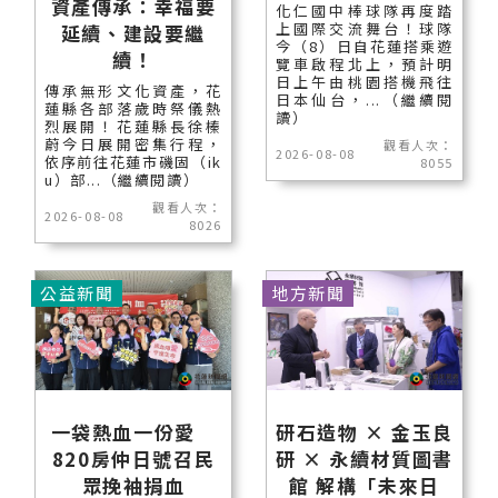
資產傳承：幸福要
化仁國中棒球隊再度踏
上國際交流舞台！球隊
延續、建設要繼
今（8）日自花蓮搭乘遊
續！
覽車啟程北上，預計明
日上午由桃園搭機飛往
傳承無形文化資產，花
日本仙台，...（繼續閱
蓮縣各部落歲時祭儀熱
讀）
烈展開！花蓮縣長徐榛
蔚今日展開密集行程，
觀看人次：
2026-08-08
依序前往花蓮市磯固（ik
8055
u）部...（繼續閱讀）
觀看人次：
2026-08-08
8026
公益新聞
地方新聞
一袋熱血一份愛
研石造物 × 金玉良
820房仲日號召民
研 × 永續材質圖書
眾挽袖捐血
館 解構「未來日