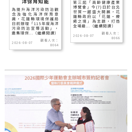
洋保育知能
第三屆「高齡健康產業
博覽會」今(7)日於台北
為提升海洋污染防治觀
世貿一館盛大開展，花
念及強化海洋保育意
蓮縣政府以「花蓮‧療
識，花蓮縣環境保護局
癒之境」為主題，打造
日前辦理「115年度海洋
全場最...（繼續閱讀）
污染防治宣導活動」，
邀集環保...（繼續閱讀）
觀看人次：
2026-08-07
8066
觀看人次：
2026-08-07
8064