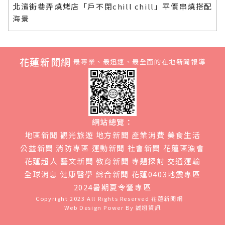
北濱街巷弄燒烤店「戶不閉chill chill」平價串燒搭配
海景
花蓮新聞網
最專業、最迅速、最全面的在地新聞報導
網站總覽：
地區新聞
觀光旅遊
地方新聞
產業消費
美食生活
公益新聞
消防專區
運動新聞
社會新聞
花蓮區漁會
花蓮超人
藝文新聞
教育新聞
專題探討
交通運輸
全球消息
健康醫學
綜合新聞
花蓮0403地震專區
2024暑期夏令營專區
Copyright 2023 All Rights Reserved
花蓮新聞網
Web Design Power By
誠翊資訊