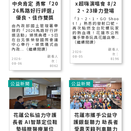
中央肯定 勇奪「20
x超嗨演唱會 8/2
26馬路好行評選」
2、23接力登場
優良、佳作雙獎
「3、2、1，GO Shoo
t！」熟悉的發射口號，
由內政部國土管理署舉
再次點燃全台陀螺玩家
辦的「2026馬路好行評
的熱血魂！花蓮市公所
選活動」頒獎典禮，5日
攜手華泰玩具花蓮店舉...
在台北張榮發國際會議
（繼續閱讀）
中心舉行，頒獎儀式由
內政...（繼續閱讀）
觀看人
2026-
次：
觀看人
08-05
2026-
8196
次：
08-06
8062
公益新聞
公益新聞
花蓮公私協力守護
花蓮市攜手公益守
長者 AI智慧定位鞋
護銀髮聽力 助長者
墊捐贈醫療單位
受惠天籟列車聽力