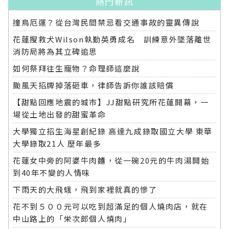
熱門新訊
撞鳥厄運？從台灣民間禁忌看交通事故的靈異傳說
花蓮搜救犬Wilson執勤英勇成名 訓練意外墜落離世
消防局將為其立碑追思
如何祭拜往生寵物？命理師這麼說
颱風天招牌掉落砸車，律師告訴你誰該賠償
【甜點回應地震的城市】JJ甜點研究所花蓮開幕，一
場從土地出發的甜蜜革命
大學獨立招生海星創紀錄 高達九成錄取國立大學 東華
大學錄取21人 歷年最多
花蓮女中旁的阿婆牛肉麵，從一碗20元的牛肉湯開始
到40年不變的人情味
下雨天的大飛蛾，飛到家裡就真的慘了
花不到５００元可以吃到超滿足的個人燒肉店，就在
中山路上的「栄次郎個人燒肉」