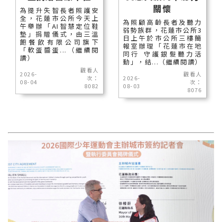
關懷
為提升失智長者照護安
全，花蓮市公所今天上
為照顧高齡長者及聽力
午舉辦「AI智慧定位鞋
弱勢族群，花蓮市公所3
墊」捐贈儀式，由三溫
日上午於市公所三樓簡
飽餐飲有限公司旗下
報室辦理「花蓮市在地
「軟蛋醬蛋...（繼續閱
同行 守護銀髮聽力活
讀）
動」，結...（繼續閱讀）
觀看人
2026-
觀看人
次：
2026-
08-04
次：
8082
08-03
8076