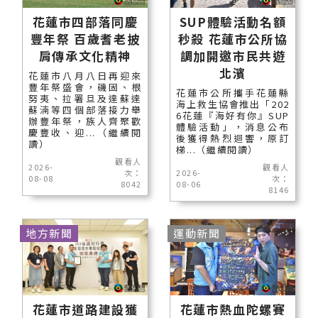
花蓮市四部落同慶
SUP體驗活動名額
豐年祭 百歲耆老披
秒殺 花蓮市公所協
肩傳承文化精神
調加開邀市民共遊
北濱
花蓮市八月八日再迎來
豐年祭盛會，磯固、根
花蓮市公所攜手花蓮縣
努夷、拉署旦及達蘇達
海上救生協會推出「202
蘇湳等四個部落接力舉
6花蓮『海好有你』SUP
辦豐年祭，族人齊聚歡
體驗活動」，消息公布
慶豐收、迎...（繼續閱
後獲得熱烈迴響，原訂
讀）
梯...（繼續閱讀）
觀看人
2026-
觀看人
次：
2026-
08-08
次：
8042
08-06
8146
地方新聞
運動新聞
花蓮市道路建設獲
花蓮市熱血陀螺賽