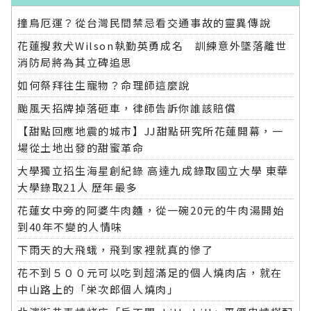
撞鳥厄運？從台灣民間禁忌看交通事故的靈異傳說
花蓮搜救犬Wilson執勤英勇成名 訓練意外墜落離世
消防局將為其立碑追思
如何祭拜往生寵物？命理師這麼說
颱風天招牌掉落砸車，律師告訴你誰該賠償
【甜點回應地震的城市】JJ甜點研究所花蓮開幕，一
場從土地出發的甜蜜革命
大學獨立招生海星創紀錄 高達九成錄取國立大學 東華
大學錄取21人 歷年最多
花蓮女中旁的阿婆牛肉麵，從一碗20元的牛肉湯開始
到40年不變的人情味
下雨天的大飛蛾，飛到家裡就真的慘了
花不到５００元可以吃到超滿足的個人燒肉店，就在
中山路上的「栄次郎個人燒肉」