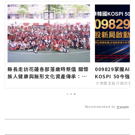
縣長走訪花蓮各部落歲時祭儀 關懷
009829掌握A
族人健康與無形文化資產傳承：幸
KOSPI 50今強
福要延續、建設要繼續！∣花蓮新
大華銀全能行銷方案
聞網官方網站各類新聞－最快速的
今日新聞報導 最新的在地資訊！
Recommended by