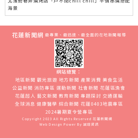
北濱街巷弄燒烤店「戶不閉chill chill」平價串燒搭配
海景
花蓮新聞網
最專業、最迅速、最全面的在地新聞報導
網站總覽：
地區新聞
觀光旅遊
地方新聞
產業消費
美食生活
公益新聞
消防專區
運動新聞
社會新聞
花蓮區漁會
花蓮超人
藝文新聞
教育新聞
專題探討
交通運輸
全球消息
健康醫學
綜合新聞
花蓮0403地震專區
2024暑期夏令營專區
Copyright 2023 All Rights Reserved
花蓮新聞網
Web Design Power By
誠翊資訊