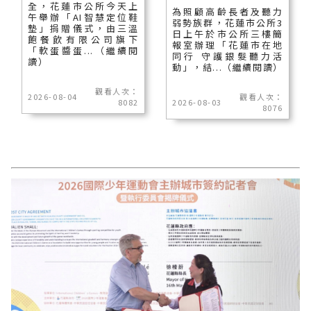
全，花蓮市公所今天上
為照顧高齡長者及聽力
午舉辦「AI智慧定位鞋
弱勢族群，花蓮市公所3
墊」捐贈儀式，由三溫
日上午於市公所三樓簡
飽餐飲有限公司旗下
報室辦理「花蓮市在地
「軟蛋醬蛋...（繼續閱
同行 守護銀髮聽力活
讀）
動」，結...（繼續閱讀）
觀看人次：
2026-08-04
觀看人次：
8082
2026-08-03
8076