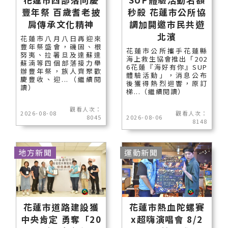
豐年祭 百歲耆老披
秒殺 花蓮市公所協
肩傳承文化精神
調加開邀市民共遊
北濱
花蓮市八月八日再迎來
豐年祭盛會，磯固、根
花蓮市公所攜手花蓮縣
努夷、拉署旦及達蘇達
海上救生協會推出「202
蘇湳等四個部落接力舉
6花蓮『海好有你』SUP
辦豐年祭，族人齊聚歡
體驗活動」，消息公布
慶豐收、迎...（繼續閱
後獲得熱烈迴響，原訂
讀）
梯...（繼續閱讀）
觀看人次：
2026-08-08
觀看人次：
8045
2026-08-06
8148
地方新聞
運動新聞
花蓮市道路建設獲
花蓮市熱血陀螺賽
中央肯定 勇奪「20
x超嗨演唱會 8/2