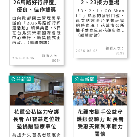
26馬路好行評選」
2、23接力登場
優良、佳作雙獎
「3、2、1，GO Shoo
t！」熟悉的發射口號，
由內政部國土管理署舉
再次點燃全台陀螺玩家
辦的「2026馬路好行評
的熱血魂！花蓮市公所
選活動」頒獎典禮，5日
攜手華泰玩具花蓮店舉...
在台北張榮發國際會議
（繼續閱讀）
中心舉行，頒獎儀式由
內政...（繼續閱讀）
觀看人次：
2026-08-05
8199
觀看人次：
2026-08-06
8064
公益新聞
公益新聞
花蓮公私協力守護
花蓮市攜手公益守
長者 AI智慧定位鞋
護銀髮聽力 助長者
墊捐贈醫療單位
受惠天籟列車聽力
關懷
為提升失智長者照護安