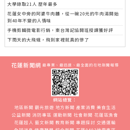
大學錄取21人 歷年最多
花蓮女中旁的阿婆牛肉麵，從一碗20元的牛肉湯開始
到40年不變的人情味
手機剪輯微電影行銷，東台灣記協開班授課獲好評
下雨天的大飛蛾，飛到家裡就真的慘了
花蓮新聞網
最專業、最迅速、最全面的在地新聞報導
網站總覽：
地區新聞
觀光旅遊
地方新聞
產業消費
美食生活
公益新聞
消防專區
運動新聞
社會新聞
花蓮區漁會
花蓮超人
藝文新聞
教育新聞
專題探討
交通運輸
全球消息
健康醫學
綜合新聞
花蓮0403地震專區