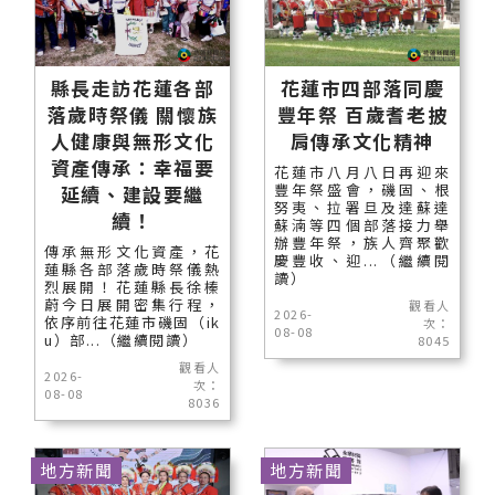
縣長走訪花蓮各部
花蓮市四部落同慶
落歲時祭儀 關懷族
豐年祭 百歲耆老披
人健康與無形文化
肩傳承文化精神
資產傳承：幸福要
花蓮市八月八日再迎來
豐年祭盛會，磯固、根
延續、建設要繼
努夷、拉署旦及達蘇達
續！
蘇湳等四個部落接力舉
辦豐年祭，族人齊聚歡
傳承無形文化資產，花
慶豐收、迎...（繼續閱
蓮縣各部落歲時祭儀熱
讀）
烈展開！花蓮縣長徐榛
蔚今日展開密集行程，
觀看人
2026-
依序前往花蓮市磯固（ik
次：
08-08
u）部...（繼續閱讀）
8045
觀看人
2026-
次：
08-08
8036
地方新聞
地方新聞