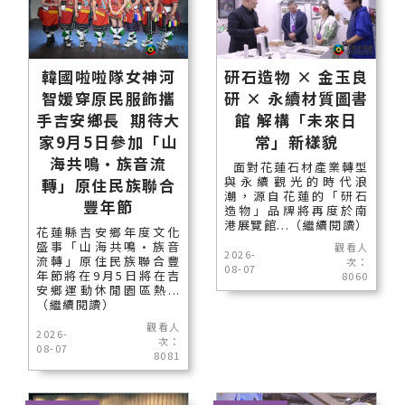
韓國啦啦隊女神河
研石造物 × 金玉良
智媛穿原民服飾攜
研 × 永續材質圖書
手吉安鄉長 期待大
館 解構「未來日
家9月5日參加「山
常」新樣貌
海共鳴•族音流
面對花蓮石材產業轉型
與永續觀光的時代浪
轉」原住民族聯合
潮，源自花蓮的「研石
豐年節
造物」品牌將再度於南
港展覽館...（繼續閱讀）
花蓮縣吉安鄉年度文化
盛事「山海共鳴•族音
觀看人
2026-
流轉」原住民族聯合豐
次：
08-07
年節將在9月5日將在吉
8060
安鄉運動休閒園區熱...
（繼續閱讀）
觀看人
2026-
次：
08-07
8081