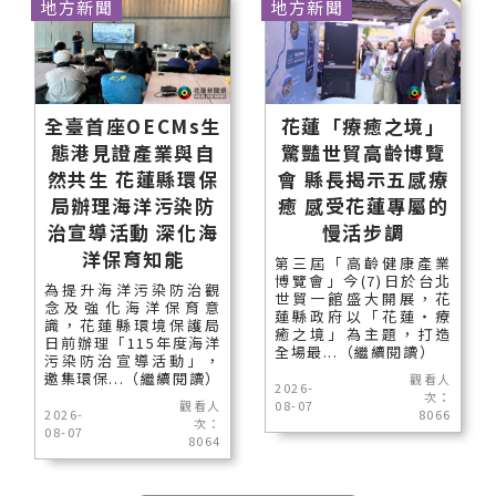
地方新聞
地方新聞
全臺首座OECMs生
花蓮「療癒之境」
態港見證產業與自
驚豔世貿高齡博覽
然共生 花蓮縣環保
會 縣長揭示五感療
局辦理海洋污染防
癒 感受花蓮專屬的
治宣導活動 深化海
慢活步調
洋保育知能
第三屆「高齡健康產業
博覽會」今(7)日於台北
為提升海洋污染防治觀
世貿一館盛大開展，花
念及強化海洋保育意
蓮縣政府以「花蓮‧療
識，花蓮縣環境保護局
癒之境」為主題，打造
日前辦理「115年度海洋
全場最...（繼續閱讀）
污染防治宣導活動」，
邀集環保...（繼續閱讀）
觀看人
2026-
次：
觀看人
08-07
2026-
8066
次：
08-07
8064