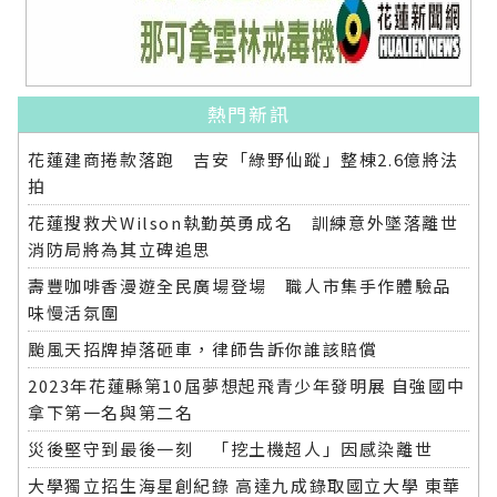
熱門新訊
花蓮建商捲款落跑 吉安「綠野仙蹤」整棟2.6億將法
拍
花蓮搜救犬Wilson執勤英勇成名 訓練意外墜落離世
消防局將為其立碑追思
壽豐咖啡香漫遊全民廣場登場 職人市集手作體驗品
味慢活氛圍
颱風天招牌掉落砸車，律師告訴你誰該賠償
2023年花蓮縣第10屆夢想起飛青少年發明展 自強國中
拿下第一名與第二名
災後堅守到最後一刻 「挖土機超人」因感染離世
大學獨立招生海星創紀錄 高達九成錄取國立大學 東華