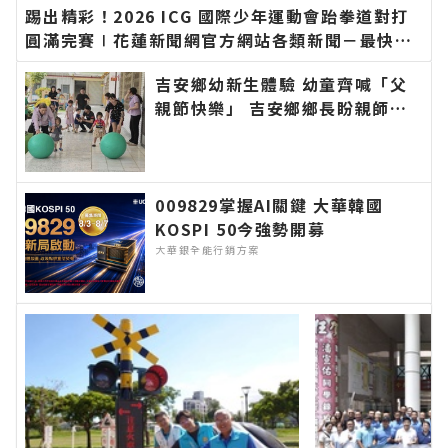
踢出精彩！2026 ICG 國際少年運動會跆拳道對打
圓滿完賽∣花蓮新聞網官方網站各類新聞－最快速
的今日新聞報導 最新的在地資訊！
吉安鄉幼新生體驗 幼童齊喊「父
親節快樂」 吉安鄉鄉長盼親師協
力陪伴孩子快樂成長學習∣花蓮新
聞網官方網站各類新聞－最快速的
今日新聞報導 最新的在地資訊！
009829掌握AI關鍵 大華韓國
KOSPI 50今強勢開募
大華銀全能行銷方案