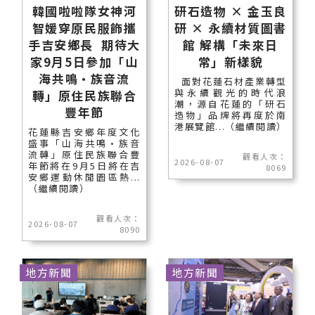
韓國啦啦隊女神河
研石造物 × 金玉良
智媛穿原民服飾攜
研 × 永續材質圖書
手吉安鄉長 期待大
館 解構「未來日
家9月5日參加「山
常」新樣貌
海共鳴•族音流
面對花蓮石材產業轉型
與永續觀光的時代浪
轉」原住民族聯合
潮，源自花蓮的「研石
豐年節
造物」品牌將再度於南
港展覽館...（繼續閱讀）
花蓮縣吉安鄉年度文化
盛事「山海共鳴•族音
流轉」原住民族聯合豐
觀看人次：
2026-08-07
年節將在9月5日將在吉
8069
安鄉運動休閒園區熱...
（繼續閱讀）
觀看人次：
2026-08-07
8090
地方新聞
地方新聞