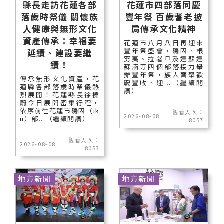
縣長走訪花蓮各部
花蓮市四部落同慶
落歲時祭儀 關懷族
豐年祭 百歲耆老披
人健康與無形文化
肩傳承文化精神
資產傳承：幸福要
花蓮市八月八日再迎來
豐年祭盛會，磯固、根
延續、建設要繼
努夷、拉署旦及達蘇達
續！
蘇湳等四個部落接力舉
辦豐年祭，族人齊聚歡
傳承無形文化資產，花
慶豐收、迎...（繼續閱
蓮縣各部落歲時祭儀熱
讀）
烈展開！花蓮縣長徐榛
蔚今日展開密集行程，
依序前往花蓮市磯固（ik
觀看人次：
2026-08-08
u）部...（繼續閱讀）
8057
觀看人次：
2026-08-08
8053
地方新聞
地方新聞