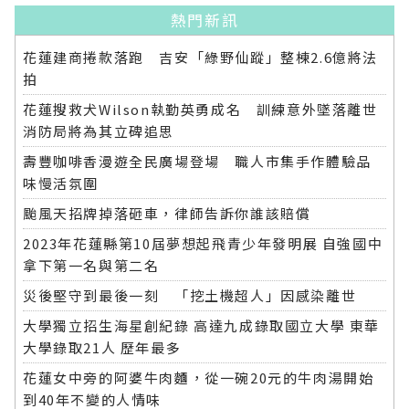
熱門新訊
花蓮建商捲款落跑 吉安「綠野仙蹤」整棟2.6億將法
拍
花蓮搜救犬Wilson執勤英勇成名 訓練意外墜落離世
消防局將為其立碑追思
壽豐咖啡香漫遊全民廣場登場 職人市集手作體驗品
味慢活氛圍
颱風天招牌掉落砸車，律師告訴你誰該賠償
2023年花蓮縣第10屆夢想起飛青少年發明展 自強國中
拿下第一名與第二名
災後堅守到最後一刻 「挖土機超人」因感染離世
大學獨立招生海星創紀錄 高達九成錄取國立大學 東華
大學錄取21人 歷年最多
花蓮女中旁的阿婆牛肉麵，從一碗20元的牛肉湯開始
到40年不變的人情味