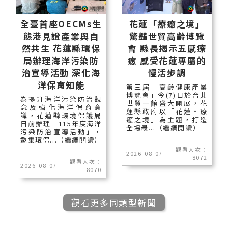
全臺首座OECMs生
花蓮「療癒之境」
態港見證產業與自
驚豔世貿高齡博覽
然共生 花蓮縣環保
會 縣長揭示五感療
局辦理海洋污染防
癒 感受花蓮專屬的
治宣導活動 深化海
慢活步調
洋保育知能
第三屆「高齡健康產業
博覽會」今(7)日於台北
為提升海洋污染防治觀
世貿一館盛大開展，花
念及強化海洋保育意
蓮縣政府以「花蓮‧療
識，花蓮縣環境保護局
癒之境」為主題，打造
日前辦理「115年度海洋
全場最...（繼續閱讀）
污染防治宣導活動」，
邀集環保...（繼續閱讀）
觀看人次：
2026-08-07
8072
觀看人次：
2026-08-07
8070
觀看更多同類型新聞