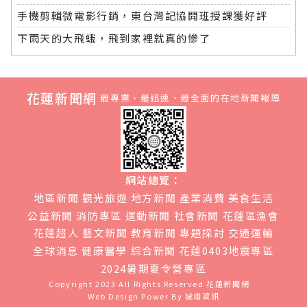
手機剪輯微電影行銷，東台灣記協開班授課獲好評
下雨天的大飛蛾，飛到家裡就真的慘了
花蓮新聞網
最專業、最迅速、最全面的在地新聞報導
網站總覽：
地區新聞
觀光旅遊
地方新聞
產業消費
美食生活
公益新聞
消防專區
運動新聞
社會新聞
花蓮區漁會
花蓮超人
藝文新聞
教育新聞
專題探討
交通運輸
全球消息
健康醫學
綜合新聞
花蓮0403地震專區
2024暑期夏令營專區
Copyright 2023 All Rights Reserved
花蓮新聞網
Web Design Power By
誠翊資訊