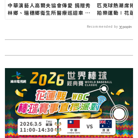
中華演藝人高爾夫協會傳愛 捐贈秀
匹克球熱潮席捲
林鄉、瑞穗鄉衛生所醫療巡迴車 縣
拍樂運動∣花蓮
長代表花蓮鄉親表達感謝∣花蓮新
類新聞－最快速
聞網官方網站各類新聞－最快速的
新的在地資訊！
Recommended by
今日新聞報導 最新的在地資訊！