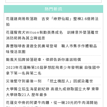
熱門新訊
花蓮建商捲款落跑 吉安「綠野仙蹤」整棟2.6億將法
拍
花蓮搜救犬Wilson執勤英勇成名 訓練意外墜落離世
消防局將為其立碑追思
壽豐咖啡香漫遊全民廣場登場 職人市集手作體驗品
味慢活氛圍
颱風天招牌掉落砸車，律師告訴你誰該賠償
2023年花蓮縣第10屆夢想起飛青少年發明展 自強國中
拿下第一名與第二名
災後堅守到最後一刻 「挖土機超人」因感染離世
大學獨立招生海星創紀錄 高達九成錄取國立大學 東華
大學錄取21人 歷年最多
花蓮女中旁的阿婆牛肉麵，從一碗20元的牛肉湯開始