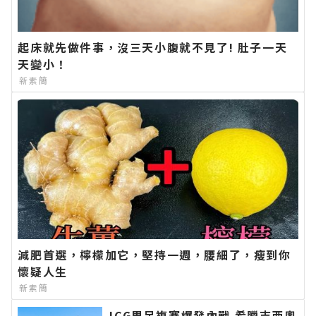
起床就先做件事，沒三天小腹就不見了! 肚子一天
天變小！
新素簡
減肥首選，檸檬加它，堅持一週，腰細了，瘦到你
懷疑人生
新素簡
ICG男足複賽爆發內戰 希臘吉西奧