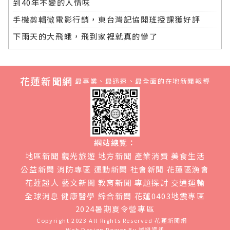
到40年不變的人情味
手機剪輯微電影行銷，東台灣記協開班授課獲好評
下雨天的大飛蛾，飛到家裡就真的慘了
花蓮新聞網
最專業、最迅速、最全面的在地新聞報導
網站總覽：
地區新聞
觀光旅遊
地方新聞
產業消費
美食生活
公益新聞
消防專區
運動新聞
社會新聞
花蓮區漁會
花蓮超人
藝文新聞
教育新聞
專題探討
交通運輸
全球消息
健康醫學
綜合新聞
花蓮0403地震專區
2024暑期夏令營專區
Copyright 2023 All Rights Reserved
花蓮新聞網
Web Design Power By
誠翊資訊