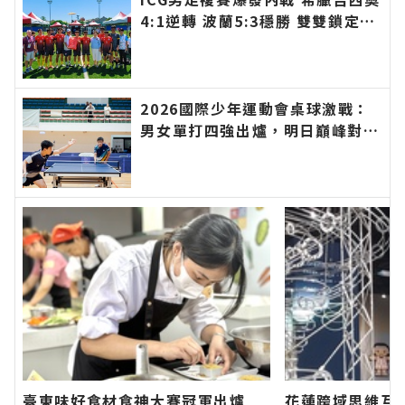
4:1逆轉 波蘭5:3穩勝 雙雙鎖定四
強席次∣花蓮新聞網官方網站各類
新聞－最快速的今日新聞報導 最
新的在地資訊！
2026國際少年運動會桌球激戰：
男女單打四強出爐，明日巔峰對決
爭奪金牌榮耀！∣花蓮新聞網官方
網站各類新聞－最快速的今日新聞
報導 最新的在地資訊！
臺東味好食材食神大賽冠軍出爐
花蓮跨域思維互