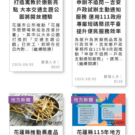
打造寓教於樂新亮
申辦不追問－吉安
點 大本交通主題公
戶政試辦主動通知
園將開放體驗
服務 運用111政府
專屬短碼簡訊平臺
花蓮市公所推動「花蓮
市遊憩場新設及改善計
提升便民服務效率
畫」，其中以大本公園
打造的「交通主題公
為提升為民服務品質及
園」已完工，即將在近
行政效率，吉安鄉戶政
日內對...（繼續閱讀）
事務所自115年8月起推
動「申辦不追問－戶政
主動通知服務」，運用...
觀看人次：
（繼續閱讀）
2026-08-05
8843
觀看人次：
2026-08-05
8136
地方新聞
地方新聞
花蓮縣推動農產品
花蓮縣115年地方