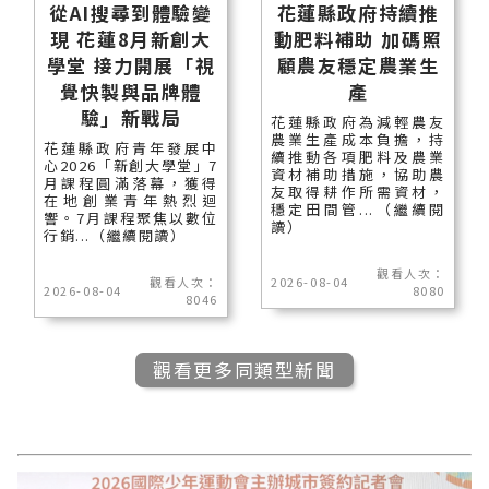
從AI搜尋到體驗變
花蓮縣政府持續推
現 花蓮8月新創大
動肥料補助 加碼照
學堂 接力開展「視
顧農友穩定農業生
覺快製與品牌體
產
驗」新戰局
花蓮縣政府為減輕農友
農業生產成本負擔，持
花蓮縣政府青年發展中
續推動各項肥料及農業
心2026「新創大學堂」7
資材補助措施，協助農
月課程圓滿落幕，獲得
友取得耕作所需資材，
在地創業青年熱烈迴
穩定田間管...（繼續閱
響。7月課程聚焦以數位
讀）
行銷...（繼續閱讀）
觀看人次：
觀看人次：
2026-08-04
2026-08-04
8080
8046
觀看更多同類型新聞