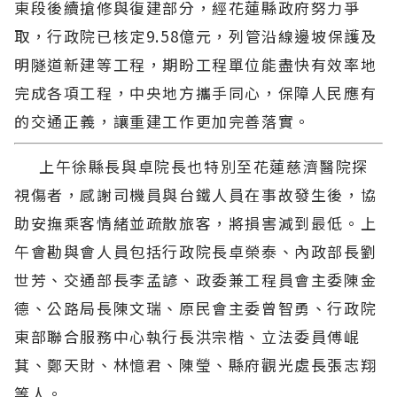
東段後續搶修與復建部分，經花蓮縣政府努力爭
取，行政院已核定9.58億元，列管沿線邊坡保護及
明隧道新建等工程，期盼工程單位能盡快有效率地
完成各項工程，中央地方攜手同心，保障人民應有
的交通正義，讓重建工作更加完善落實。
上午徐縣長與卓院長也特別至花蓮慈濟醫院探
視傷者，感謝司機員與台鐵人員在事故發生後，協
助安撫乘客情緒並疏散旅客，將損害減到最低。上
午會勘與會人員包括行政院長卓榮泰、內政部長劉
世芳、交通部長李孟諺、政委兼工程員會主委陳金
德、公路局長陳文瑞、原民會主委曾智勇、行政院
東部聯合服務中心執行長洪宗楷、立法委員傅崐
萁、鄭天財、林憶君、陳瑩、縣府觀光處長張志翔
等人。