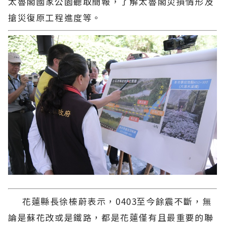
太魯閣國家公園聽取簡報，了解太魯閣災損情形及
搶災復原工程進度等。
花蓮縣長徐榛蔚表示，0403至今餘震不斷，無
論是蘇花改或是鐵路，都是花蓮僅有且最重要的聯