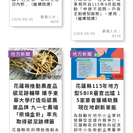
日內對...（繼續閱讀）
事務所自115年8月起推
動「申辦不追問－戶政
主動通知服務」，運用...
觀看人次：
（繼續閱讀）
2026-08-05
8895
觀看人次：
2026-08-05
8136
地方新聞
地方新聞
花蓮縣推動農產品
花蓮縣115年地方
碳足跡輔導 攜手東
型SBIR審查出爐 1
華大學打造低碳農
5家業者獲補助展
業品牌 九一七農場
現在地創新量能
「柴燒金針」率先
為鼓勵在地中小企業研
發轉型並提升競爭力，
取得碳足跡標籤
花蓮縣政府積極向經濟
花蓮縣政府積極推動永
部中小及新創企業署爭