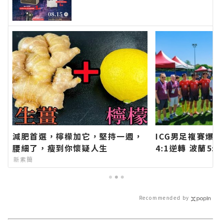
登場 逛市集、聽音樂、消費登錄
抽好禮∣花蓮新聞網官方網站各類
新聞－最快速的今日新聞報導 最
新的在地資訊！
減肥首選，檸檬加它，堅持一週，
ICG男足複賽爆
腰細了，瘦到你懷疑人生
4:1逆轉 波蘭5
強席次∣花蓮新
新素簡
新聞－最快速的
的在地資訊！
Recommended by