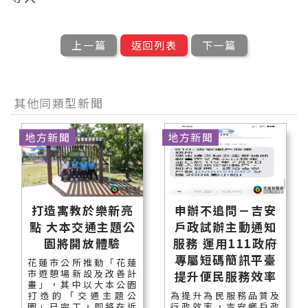
上一篇
返回列表
下一篇
其他同類型新聞
地方新聞
地方新聞
打造寓教於樂新亮
申辦不追問－吉安
點 大本交通主題公
戶政試辦主動通知
園將開放體驗
服務 運用111政府
專屬短碼簡訊平臺
花蓮市公所推動「花蓮
市遊憩場新設及改善計
提升便民服務效率
畫」，其中以大本公園
打造的「交通主題公
為提升為民服務品質及
園」已完工，即將在近
行政效率，吉安鄉戶政