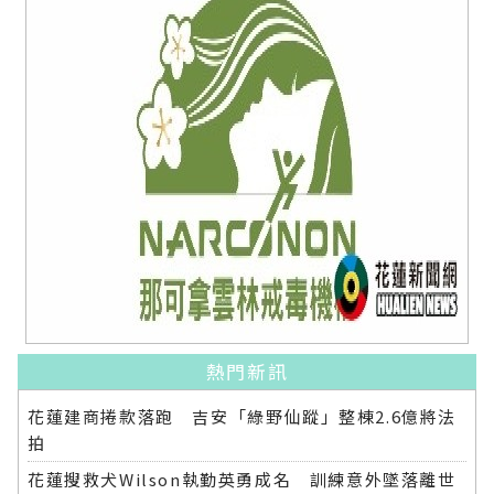
熱門新訊
花蓮建商捲款落跑 吉安「綠野仙蹤」整棟2.6億將法
拍
花蓮搜救犬Wilson執勤英勇成名 訓練意外墜落離世