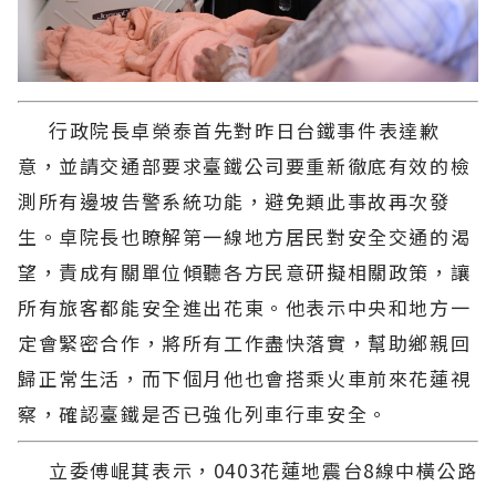
行政院長卓榮泰首先對昨日台鐵事件表達歉
意，並請交通部要求臺鐵公司要重新徹底有效的檢
測所有邊坡告警系統功能，避免類此事故再次發
生。卓院長也瞭解第一線地方居民對安全交通的渴
望，責成有關單位傾聽各方民意研擬相關政策，讓
所有旅客都能安全進出花東。他表示中央和地方一
定會緊密合作，將所有工作盡快落實，幫助鄉親回
歸正常生活，而下個月他也會搭乘火車前來花蓮視
察，確認臺鐵是否已強化列車行車安全。
立委傅崐萁表示，0403花蓮地震台8線中橫公路