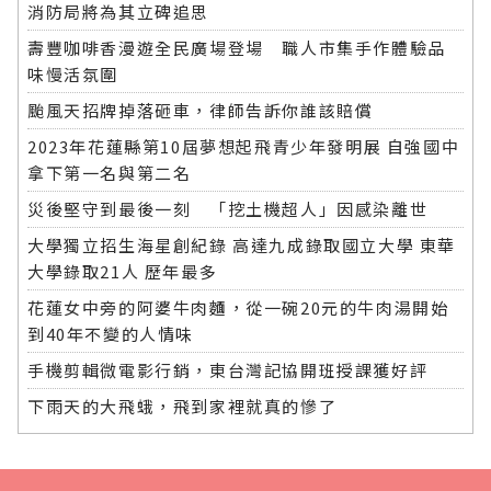
消防局將為其立碑追思
壽豐咖啡香漫遊全民廣場登場 職人市集手作體驗品
味慢活氛圍
颱風天招牌掉落砸車，律師告訴你誰該賠償
2023年花蓮縣第10屆夢想起飛青少年發明展 自強國中
拿下第一名與第二名
災後堅守到最後一刻 「挖土機超人」因感染離世
大學獨立招生海星創紀錄 高達九成錄取國立大學 東華
大學錄取21人 歷年最多
花蓮女中旁的阿婆牛肉麵，從一碗20元的牛肉湯開始
到40年不變的人情味
手機剪輯微電影行銷，東台灣記協開班授課獲好評
下雨天的大飛蛾，飛到家裡就真的慘了