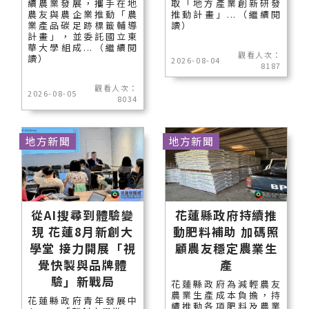
續農業發展，攜手在地
取「地方產業創新研發
農友與農企業推動「農
推動計畫」...（繼續閱
業產品碳足跡標籤輔導
讀）
計畫」，並委託國立東
華大學組成...（繼續閱
觀看人次：
讀）
2026-08-04
8187
觀看人次：
2026-08-05
8034
地方新聞
地方新聞
從AI搜尋到體驗變
花蓮縣政府持續推
現 花蓮8月新創大
動肥料補助 加碼照
學堂 接力開展「視
顧農友穩定農業生
覺快製與品牌體
產
驗」新戰局
花蓮縣政府為減輕農友
農業生產成本負擔，持
花蓮縣政府青年發展中
續推動各項肥料及農業