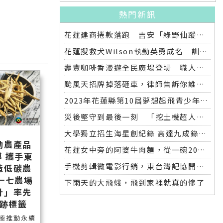
熱門新訊
花蓮建商捲款落跑 吉安「綠野仙蹤」整棟2.6億將法拍
花蓮搜救犬Wilson執勤英勇成名 訓練意外墜落離世 消防局將為其立碑追思
壽豐咖啡香漫遊全民廣場登場 職人市集手作體驗品味慢活氛圍
颱風天招牌掉落砸車，律師告訴你誰該賠償
2023年花蓮縣第10屆夢想起飛青少年發明展 自強國中拿下第一名與第二名
災後堅守到最後一刻 「挖土機超人」因感染離世
大學獨立招生海星創紀錄 高達九成錄取國立大學 東華大學錄取21人 歷年最多
動農產品
花蓮女中旁的阿婆牛肉麵，從一碗20元的牛肉湯開始到40年不變的人情味
 攜手東
手機剪輯微電影行銷，東台灣記協開班授課獲好評
造低碳農
一七農場
下雨天的大飛蛾，飛到家裡就真的慘了
針」率先
跡標籤
極推動永續