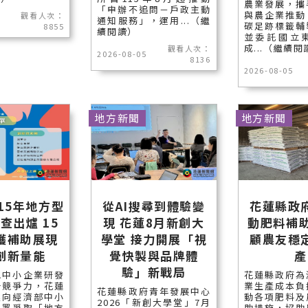
農業發展，攜
「申辦不追問－戶政主動
與農企業推動
觀看人次：
通知服務」，運用...（繼
碳足跡標籤輔
8855
續閱讀）
並委託國立
成...（繼續閱
觀看人次：
2026-08-05
8136
2026-08-05
地方新聞
地方新聞
15年地方型
從AI搜尋到體驗變
花蓮縣政
審查出爐 15
現 花蓮8月新創大
動肥料補助
獲補助展現
學堂 接力開展「視
顧農友穩
創新量能
覺快製與品牌體
產
驗」新戰局
地中小企業研發
花蓮縣政府為
升競爭力，花蓮
業生產成本負
花蓮縣政府青年發展中心
極向經濟部中小
動各項肥料及
2026「新創大學堂」7月
業署爭取「地方
助措施，協助