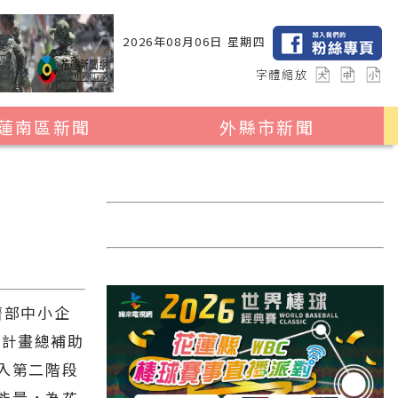
2026年08月06日 星期四
字體縮放
蓮南區新聞
外縣市新聞
瑞穗鄉
花蓮縣全區
玉里鎮
2024暑期夏令營專區
卓溪鄉
台北市
富里鄉
新北市
台中市
濟部中小企
彰化縣
度計畫總補助
進入第二階段
高雄市
能量，為花