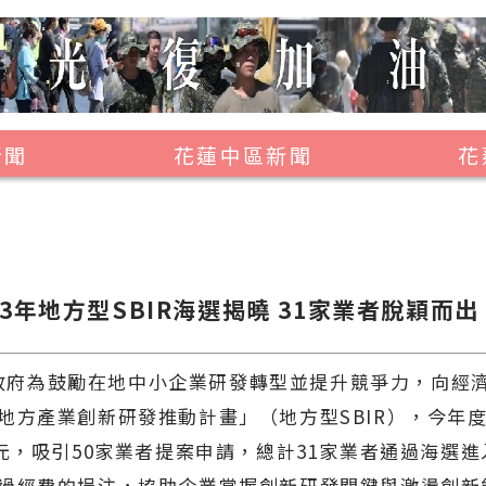
新聞
花蓮中區新聞
花
壽豐鄉
鳳林鎮
萬榮鄉
13年地方型SBIR海選揭曉 31家業者脫穎而出
光復鄉
豐濱鄉
府為鼓勵在地中小企業研發轉型並提升競爭力，向經
地方產業創新研發推動計畫」（地方型SBIR），今年
萬元，吸引50家業者提案申請，總計31家業者通過海選
過經費的挹注，協助企業掌握創新研發關鍵與激盪創新