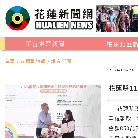
所有地區新聞
花蓮北區
花蓮市
首頁 / 各類最速報 / 地方新聞
吉安鄉
2024-06-23
新城鄉
花蓮縣1
秀林鄉
花蓮縣政
業處爭取「
金額850
審查，盼透