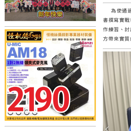
為使通過海
書撰寫實戰
作練習、討
方帶來實質