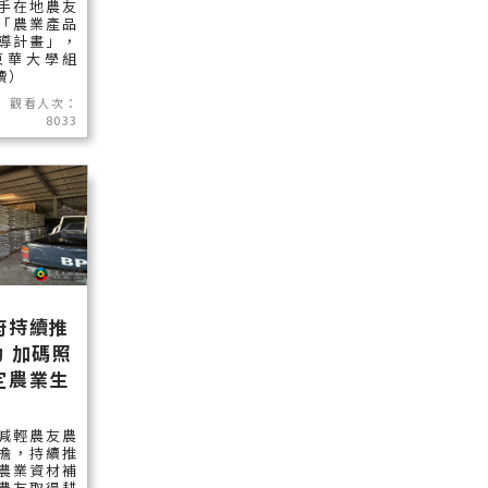
手在地農友
「農業產品
導計畫」，
東華大學組
讀）
觀看人次：
8033
府持續推
 加碼照
定農業生
減輕農友農
擔，持續推
農業資材補
農友取得耕