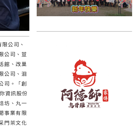
雲林縣
長濱鄉
台東市
池上鄉
有限公司、
鹿野鄉
限公司、荳
彰化縣
活館、改巢
限公司、洄
公司。「創
攸你資訊股份
焙坊、丸一
閒事業有限
采門茶文化