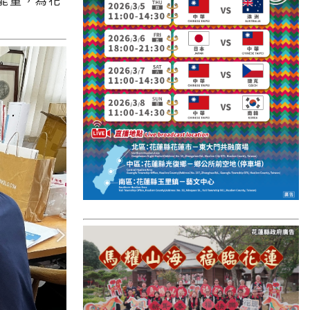
國外報導
台東縣
關山鎮
苗栗縣
其他地區
新竹市
和平鄉
台南市
澎湖縣
香港
台東市