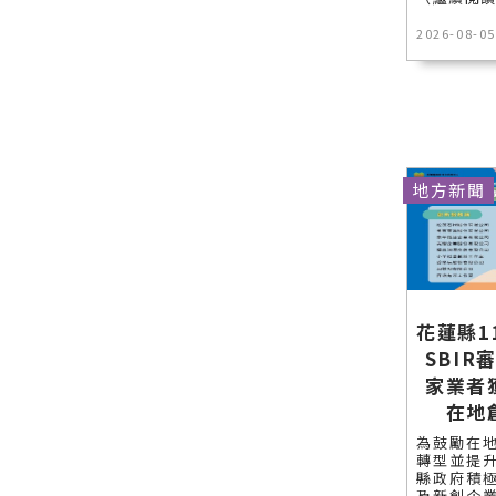
2026-08-05
地方新聞
花蓮縣1
SBIR
家業者
在地
為鼓勵在
轉型並提
縣政府積
及新創企