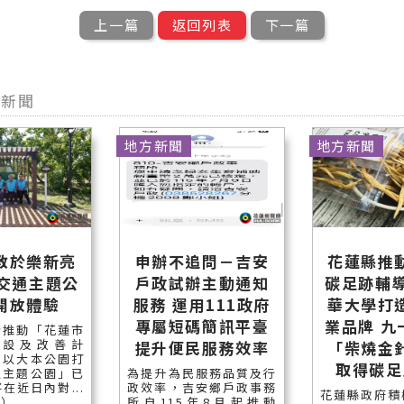
上一篇
返回列表
下一篇
型新聞
地方新聞
地方新聞
教於樂新亮
申辦不追問－吉安
花蓮縣推
本交通主題公
戶政試辦主動通知
碳足跡輔導
開放體驗
服務 運用111政府
華大學打
專屬短碼簡訊平臺
業品牌 九
所推動「花蓮市
新設及改善計
提升便民服務效率
「柴燒金
中以大本公園打
取得碳足
通主題公園」已
為提升為民服務品質及行
在近日內對...
政效率，吉安鄉戶政事務
花蓮縣政府積
讀）
所自115年8月起推動