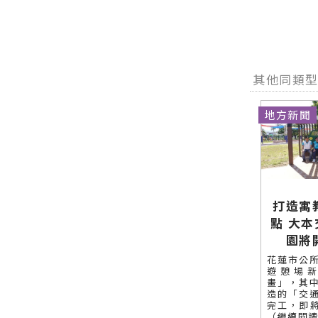
網站各類新
方網站各類
導 最新的在
聞－最快速
新聞－最快
地資訊！
的今日新聞
速的今日新
報導 最新的
聞報導 最新
在地資訊！
的在地資
訊！
其他同類
地方新聞
打造寓
點 大
園將
花蓮市公
遊憩場
畫」，其
造的「交
完工，即將
（繼續閱