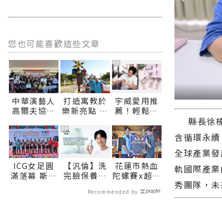
您也可能喜歡這些文章
PR
中華演藝人
打造寓教於
宇威愛用推
高爾夫協會
樂新亮點 大
薦！輕鬆搞
傳愛 捐贈秀
本交通主題
定臉部保
縣長徐榛蔚
林鄉、瑞穗
公園將開放
養，首購只
PR
含循環永續
鄉衛生所醫
體驗∣花蓮
要$390
療巡迴車 縣
新聞網官方
全球產業發
長代表花蓮
網站各類新
ICG女足圓
【汎倫】洗
花蓮市熱血
軌國際產業
鄉親表達感
聞－最快速
滿落幕 斯洛
完臉保養超
陀螺賽x超嗨
謝∣花蓮新
的今日新聞
秀團隊，未
伐克封后 花
輕鬆， 1瓶
演唱會
聞網官方網
報導 最新的
Recommended by
蓮小將榮登
打造好氣色
8/22、23接
站各類新聞
在地資訊！
四強∣花蓮
力登場∣花
－最快速的
新聞網官方
蓮新聞網官
今日新聞報