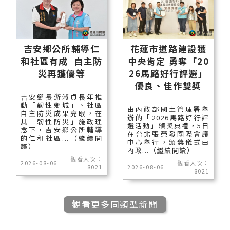
吉安鄉公所輔導仁
花蓮市道路建設獲
和社區有成 自主防
中央肯定 勇奪「20
災再獲優等
26馬路好行評選」
優良、佳作雙獎
吉安鄉長游淑貞長年推
動「韌性鄉城」、社區
由內政部國土管理署舉
自主防災成果亮眼，在
辦的「2026馬路好行評
其「韌性防災」施政理
選活動」頒獎典禮，5日
念下，吉安鄉公所輔導
在台北張榮發國際會議
的仁和社區...（繼續閱
中心舉行，頒獎儀式由
讀）
內政...（繼續閱讀）
觀看人次：
2026-08-06
觀看人次：
8021
2026-08-06
8021
觀看更多同類型新聞