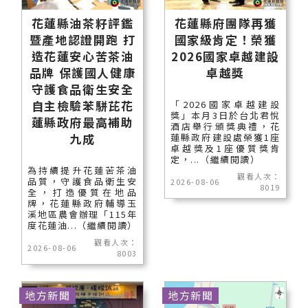
花蓮縣油茶籽評鑑
花蓮縣府團隊再獲
暨產地認證開跑 打
國家級肯定！榮獲
造花蓮安心苦茶油
2026國家卓越建設
品牌 保護國人健康
卓越獎
守護食品衛生安全
自主檢驗苯駢芘花
「2026國家卓越建設
獎」本月3日於台北君悅
蓮縣政府最高補助
酒店舉行頒獎典禮，花
九成
蓮縣政府建設處榮獲1座
卓越獎及1座優質獎肯
定，...（繼續閱讀）
為持續提升花蓮苦茶油
觀看人次：
品質，守護食品衛生安
2026-08-06
8019
全，打造優質在地品
牌，花蓮縣政府輔導玉
溪地區農會辦理「115年
度花蓮油...（繼續閱讀）
觀看人次：
2026-08-06
8003
地方新聞
地方新聞