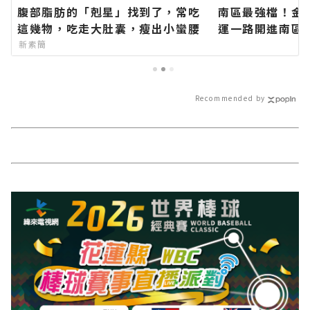
腹部脂肪的「剋星」找到了，常吃
南區最強檔！金
這幾物，吃走大肚囊，瘦出小蠻腰
運一路開進南區
針花季 消費滿百
新素簡
扇∣花蓮新聞網
－最快速的今日
地資訊！
Recommended by