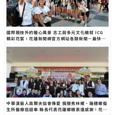
國際競技外的暖心風景 志工與多元文化織就 ICG
精彩花絮∣花蓮新聞網官方網站各類新聞－最快速
的今日新聞報導 最新的在地資訊！
中華演藝人高爾夫協會傳愛 捐贈秀林鄉、瑞穗鄉衛
生所醫療巡迴車 縣長代表花蓮鄉親表達感謝∣花蓮