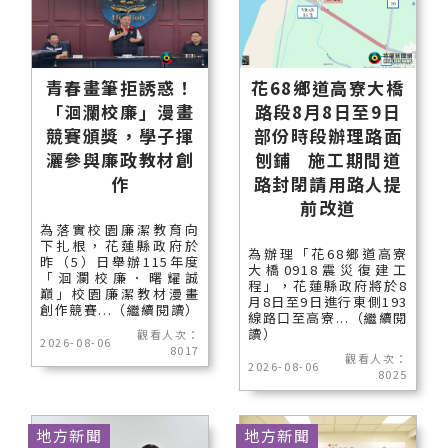
青春畫筆拒誘惑！
花68鄉道高寮大橋
「洄瀾校廉」漫畫
路段8月8日至9日
競賽頒獎，學子揮
部份時段辦理路面
灑參與廉政教材創
刨鋪 施工期間道
作
路封閉請用路人提
前改道
為落實校園廉潔教育向
下扎根，花蓮縣政府於
為辦理「花68鄉道高寮
昨（5）日舉辦115年度
大橋0918震災復建工
「洄瀾校廉．曙耀誠
程」，花蓮縣政府將於8
巔」校園廉潔教材漫畫
月8日至9日進行東側193
創作競賽...（繼續閱讀）
線路口至高寮...（繼續閱
讀）
觀看人次：
2026-08-06
8017
觀看人次：
2026-08-06
8025
地方新聞
地方新聞