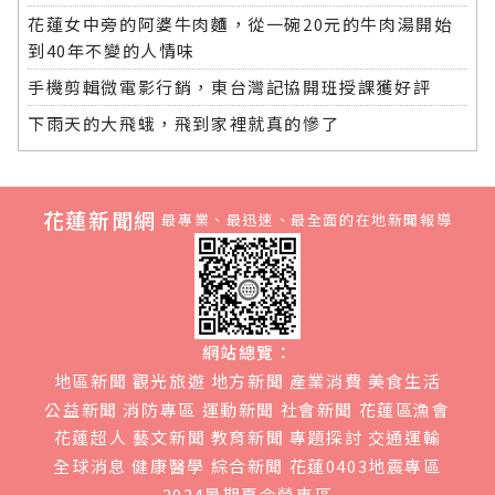
花蓮女中旁的阿婆牛肉麵，從一碗20元的牛肉湯開始
到40年不變的人情味
手機剪輯微電影行銷，東台灣記協開班授課獲好評
下雨天的大飛蛾，飛到家裡就真的慘了
花蓮新聞網
最專業、最迅速、最全面的在地新聞報導
網站總覽：
地區新聞
觀光旅遊
地方新聞
產業消費
美食生活
公益新聞
消防專區
運動新聞
社會新聞
花蓮區漁會
花蓮超人
藝文新聞
教育新聞
專題探討
交通運輸
全球消息
健康醫學
綜合新聞
花蓮0403地震專區
2024暑期夏令營專區