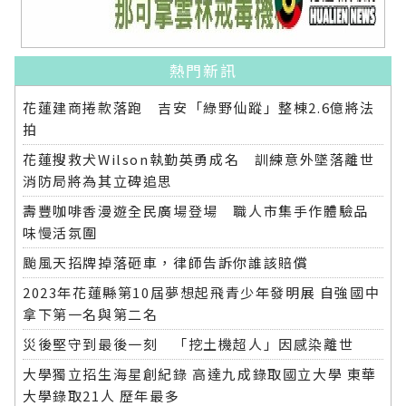
熱門新訊
花蓮建商捲款落跑 吉安「綠野仙蹤」整棟2.6億將法
拍
花蓮搜救犬Wilson執勤英勇成名 訓練意外墜落離世
消防局將為其立碑追思
壽豐咖啡香漫遊全民廣場登場 職人市集手作體驗品
味慢活氛圍
颱風天招牌掉落砸車，律師告訴你誰該賠償
2023年花蓮縣第10屆夢想起飛青少年發明展 自強國中
拿下第一名與第二名
災後堅守到最後一刻 「挖土機超人」因感染離世
大學獨立招生海星創紀錄 高達九成錄取國立大學 東華
大學錄取21人 歷年最多