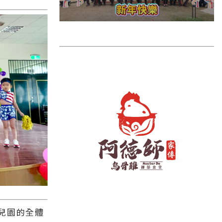
雲林縣
長濱鄉
台東市
池上鄉
鹿野鄉
彰化縣
兒園的全體