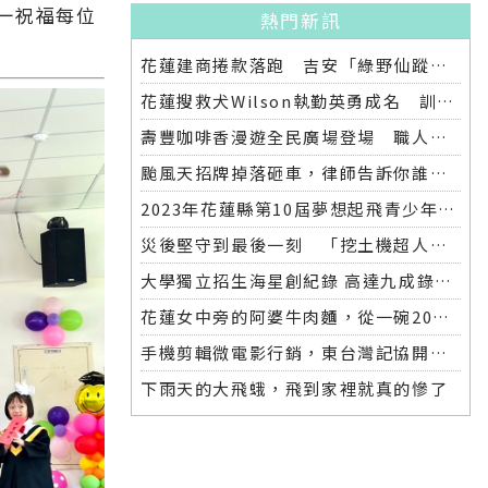
一祝福每位
熱門新訊
花蓮建商捲款落跑 吉安「綠野仙蹤」整棟2.6億將法拍
花蓮搜救犬Wilson執勤英勇成名 訓練意外墜落離世 消防局將為其立碑追思
壽豐咖啡香漫遊全民廣場登場 職人市集手作體驗品味慢活氛圍
颱風天招牌掉落砸車，律師告訴你誰該賠償
2023年花蓮縣第10屆夢想起飛青少年發明展 自強國中拿下第一名與第二名
災後堅守到最後一刻 「挖土機超人」因感染離世
大學獨立招生海星創紀錄 高達九成錄取國立大學 東華大學錄取21人 歷年最多
花蓮女中旁的阿婆牛肉麵，從一碗20元的牛肉湯開始到40年不變的人情味
手機剪輯微電影行銷，東台灣記協開班授課獲好評
下雨天的大飛蛾，飛到家裡就真的慘了