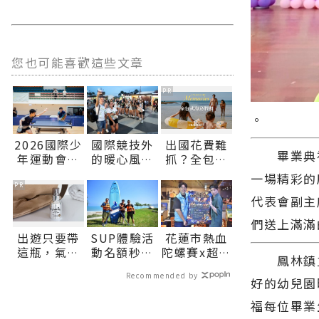
您也可能喜歡這些文章
PR
。
2026國際少
國際競技外
出國花費難
畢業典禮
年運動會桌
的暖心風景
抓？全包式
球激戰：男
志工與多元
海島假期，
一場精彩的
女單打四強
文化織就
一價搞定食
PR
代表會副主
出爐，明日
ICG 精彩花
宿玩樂，省
巔峰對決爭
絮∣花蓮新
錢更省心！
們送上滿滿
奪金牌榮
聞網官方網
出遊只要帶
SUP體驗活
花蓮市熱血
耀！∣花蓮
站各類新聞
這瓶，氣色
動名額秒殺
陀螺賽x超嗨
新聞網官方
－最快速的
鳳林鎮立
好明亮
花蓮市公所
演唱會
網站各類新
今日新聞報
Recommended by
協調加開邀
8/22、23接
好的幼兒園
聞－最快速
導 最新的在
市民共遊北
力登場∣花
的今日新聞
地資訊！
福每位畢業
濱∣花蓮新
蓮新聞網官
報導 最新的