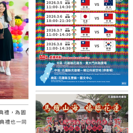
國外報導
台東縣
關山鎮
苗栗縣
其他地區
新竹市
和平鄉
台南市
澎湖縣
香港
典禮，為園
業典禮也一同
台東市