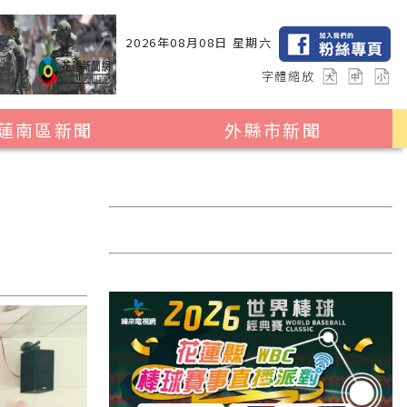
2026年08月08日 星期六
字體縮放
蓮南區新聞
外縣市新聞
瑞穗鄉
花蓮縣全區
玉里鎮
2024暑期夏令營專區
卓溪鄉
台北市
富里鄉
新北市
台中市
彰化縣
高雄市