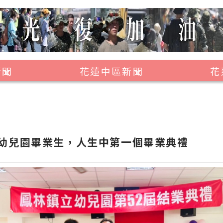
新聞
花蓮中區新聞
花
壽豐鄉
鳳林鎮
萬榮鄉
幼兒園畢業生，人生中第一個畢業典禮
光復鄉
豐濱鄉