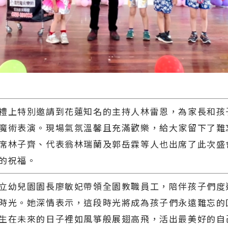
上特別邀請到花蓮知名的主持人林雷恩，為家長和孩
魔術表演。現場氣氛溫馨且充滿歡樂，給大家留下了難
席林子齊、代表翁林瑞蘭及郭岳霖等人也出席了此次盛
的祝福。
幼兒園園長廖敏妃帶領全園教職員工，陪伴孩子們度
時光。她深情表示，這段時光將成為孩子們永遠難忘的
生在未來的日子裡如風箏般展翅高飛，活出最美好的自