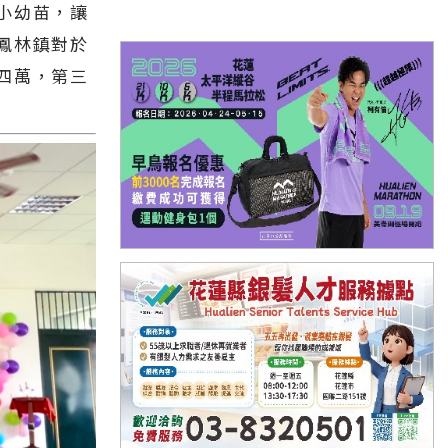
小幼苗，讓
鳳林鎮對於
四萬，第三