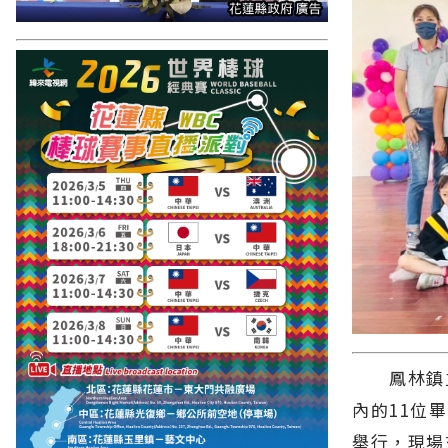
鳳林鎮立
內的11位
舉行，現場