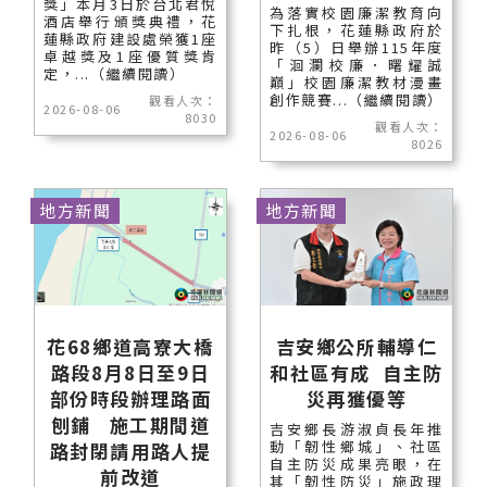
獎」本月3日於台北君悅
為落實校園廉潔教育向
酒店舉行頒獎典禮，花
下扎根，花蓮縣政府於
蓮縣政府建設處榮獲1座
昨（5）日舉辦115年度
卓越獎及1座優質獎肯
「洄瀾校廉．曙耀誠
定，...（繼續閱讀）
巔」校園廉潔教材漫畫
創作競賽...（繼續閱讀）
觀看人次：
2026-08-06
8030
觀看人次：
2026-08-06
8026
地方新聞
地方新聞
花68鄉道高寮大橋
吉安鄉公所輔導仁
路段8月8日至9日
和社區有成 自主防
部份時段辦理路面
災再獲優等
刨鋪 施工期間道
吉安鄉長游淑貞長年推
動「韌性鄉城」、社區
路封閉請用路人提
自主防災成果亮眼，在
前改道
其「韌性防災」施政理