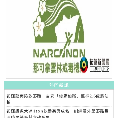
熱門新訊
花蓮建商捲款落跑 吉安「綠野仙蹤」整棟2.6億將法
拍
花蓮搜救犬Wilson執勤英勇成名 訓練意外墜落離世
消防局將為其立碑追思