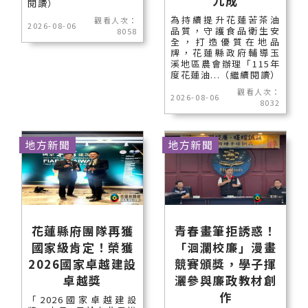
九成
閱讀）
為持續提升花蓮苦茶油
觀看人次：
2026-08-06
品質，守護食品衛生安
8058
全，打造優質在地品
牌，花蓮縣政府輔導玉
溪地區農會辦理「115年
度花蓮油...（繼續閱讀）
觀看人次：
2026-08-06
8032
地方新聞
地方新聞
花蓮縣府團隊再獲
青春畫筆拒誘惑！
國家級肯定！榮獲
「洄瀾校廉」漫畫
2026國家卓越建設
競賽頒獎，學子揮
卓越獎
灑參與廉政教材創
作
「2026國家卓越建設