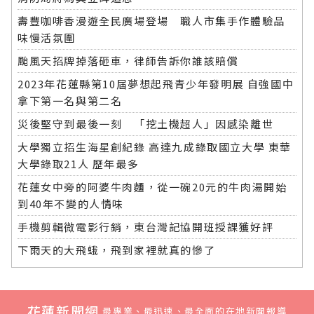
壽豐咖啡香漫遊全民廣場登場 職人市集手作體驗品
味慢活氛圍
颱風天招牌掉落砸車，律師告訴你誰該賠償
2023年花蓮縣第10屆夢想起飛青少年發明展 自強國中
拿下第一名與第二名
災後堅守到最後一刻 「挖土機超人」因感染離世
大學獨立招生海星創紀錄 高達九成錄取國立大學 東華
大學錄取21人 歷年最多
花蓮女中旁的阿婆牛肉麵，從一碗20元的牛肉湯開始
到40年不變的人情味
手機剪輯微電影行銷，東台灣記協開班授課獲好評
下雨天的大飛蛾，飛到家裡就真的慘了
花蓮新聞網
最專業、最迅速、最全面的在地新聞報導