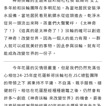
神奇扶輪的主題來自RI總社社長 歐綺珂 女士
多年前和扶輪團隊在多明尼加，為當地居民安裝淨
水設備，當地居民看見骯髒水從這頭進去，乾淨水
從另一頭流出來時，孩童們大聲驚呼，《太神奇
了！》《這真的是太神奇了！》扶輪的確可以創造
了神奇！改變世界。因為一個人的能力有限，一群
人就可以成就美好的事物。因此參與扶輪，就有可
能成為改變世界的一份子。
今年花蓮的災情很嚴重，但是我們仍然充滿信
心相信24-25年度花蓮新荷扶輪社在JSC總監團隊
的帶領之下 將秉持不平庸、不自滿、親手服務、穩
健前行。相信在花蓮歷經種種磨難之後，仍然會有
許多～創造《神奇扶輪 來改變世界》的機會。最後
沈君茹她感謝與她結褵40年的的夫婿吳家來先生及