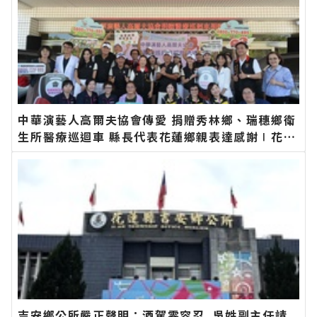
中華演藝人高爾夫協會傳愛 捐贈秀林鄉、瑞穗鄉衛
生所醫療巡迴車 縣長代表花蓮鄉親表達感謝∣花蓮
新聞網官方網站各類新聞－最快速的今日新聞報導
最新的在地資訊！
吉安鄉公所嚴正聲明：酒駕零容忍 吳姓副主任請