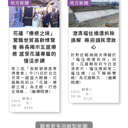
地方新聞
地方新聞
花蓮「療癒之境」
澄清福住橋遭拆除
驚豔世貿高齡博覽
誤解 縣府請民眾放
會 縣長揭示五感療
心
癒 感受花蓮專屬的
針對近期網路流傳關於
「福住橋遭拆除」訊
慢活步調
息，花蓮縣政府今日澄
第三屆「高齡健康產業
清表示，福住橋與第二
博覽會」今(7)日於台北
福住橋（以下簡稱雙
世貿一館盛大開展，花
橋）為花蓮縣文...（繼續
蓮縣政府以「花蓮‧療
閱讀）
癒之境」為主題，打造
觀看人
全場最...（繼續閱讀）
2026-
次：
08-06
觀看人
8126
2026-
次：
08-07
8064
觀看更多同類型新聞