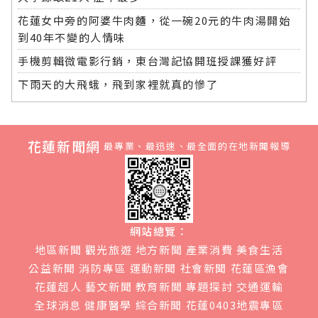
花蓮女中旁的阿婆牛肉麵，從一碗20元的牛肉湯開始
到40年不變的人情味
手機剪輯微電影行銷，東台灣記協開班授課獲好評
下雨天的大飛蛾，飛到家裡就真的慘了
花蓮新聞網
最專業、最迅速、最全面的在地新聞報導
網站總覽：
地區新聞
觀光旅遊
地方新聞
產業消費
美食生活
公益新聞
消防專區
運動新聞
社會新聞
花蓮區漁會
花蓮超人
藝文新聞
教育新聞
專題探討
交通運輸
全球消息
健康醫學
綜合新聞
花蓮0403地震專區