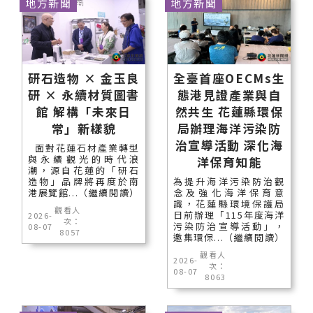
地方新聞
地方新聞
研石造物 × 金玉良
全臺首座OECMs生
研 × 永續材質圖書
態港見證產業與自
館 解構「未來日
然共生 花蓮縣環保
常」新樣貌
局辦理海洋污染防
治宣導活動 深化海
面對花蓮石材產業轉型
與永續觀光的時代浪
洋保育知能
潮，源自花蓮的「研石
造物」品牌將再度於南
為提升海洋污染防治觀
港展覽館...（繼續閱讀）
念及強化海洋保育意
識，花蓮縣環境保護局
觀看人
日前辦理「115年度海洋
2026-
次：
污染防治宣導活動」，
08-07
8057
邀集環保...（繼續閱讀）
觀看人
2026-
次：
08-07
8063