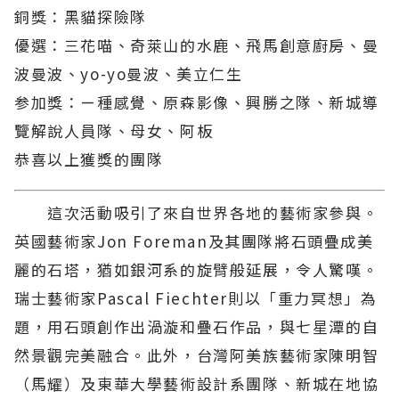
銅獎：黑貓探險隊
優選：三花喵、奇萊山的水鹿、飛馬創意廚房、曼
波曼波、yo-yo曼波、美立仁生
参加獎：ㄧ種感覺、原森影像、興勝之隊、新城導
覽解說人員隊、母女、阿板
恭喜以上獲獎的團隊
這次活動吸引了來自世界各地的藝術家參與。
英國藝術家Jon Foreman及其團隊將石頭疊成美
麗的石塔，猶如銀河系的旋臂般延展，令人驚嘆。
瑞士藝術家Pascal Fiechter則以「重力冥想」為
題，用石頭創作出渦漩和疊石作品，與七星潭的自
然景觀完美融合。此外，台灣阿美族藝術家陳明智
（馬耀）及東華大學藝術設計系團隊、新城在地協