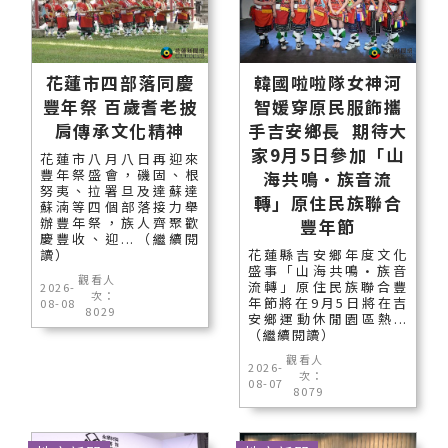
花蓮市四部落同慶
韓國啦啦隊女神河
豐年祭 百歲耆老披
智媛穿原民服飾攜
肩傳承文化精神
手吉安鄉長 期待大
家9月5日參加「山
花蓮市八月八日再迎來
豐年祭盛會，磯固、根
海共鳴•族音流
努夷、拉署旦及達蘇達
轉」原住民族聯合
蘇湳等四個部落接力舉
辦豐年祭，族人齊聚歡
豐年節
慶豐收、迎...（繼續閱
讀）
花蓮縣吉安鄉年度文化
盛事「山海共鳴•族音
觀看人
流轉」原住民族聯合豐
2026-
次：
年節將在9月5日將在吉
08-08
8029
安鄉運動休閒園區熱...
（繼續閱讀）
觀看人
2026-
次：
08-07
8079