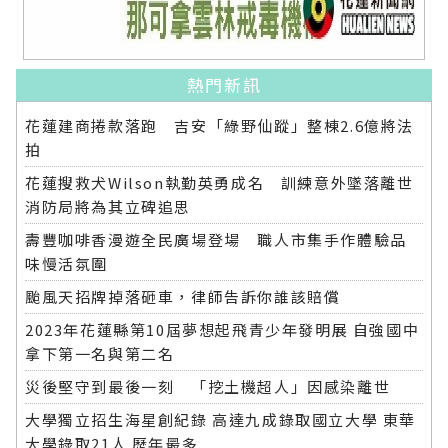
熱門新訊
花蓮建商捲款落跑 吉安「綠野仙蹤」整棟2.6億將法
拍
花蓮搜救犬Wilson執勤英勇成名 訓練意外墜落離世
消防局將為其立碑追思
壽豐咖啡香漫遊全民廣場登場 職人市集手作體驗品
味慢活氛圍
颱風天招牌掉落砸車，律師告訴你誰該賠償
2023年花蓮縣第10屆夢想起飛青少年發明展 自強國中
拿下第一名與第二名
災後堅守到最後一刻 「挖土機超人」因感染離世
大學獨立招生海星創紀錄 高達九成錄取國立大學 東華
大學錄取21人 歷年最多