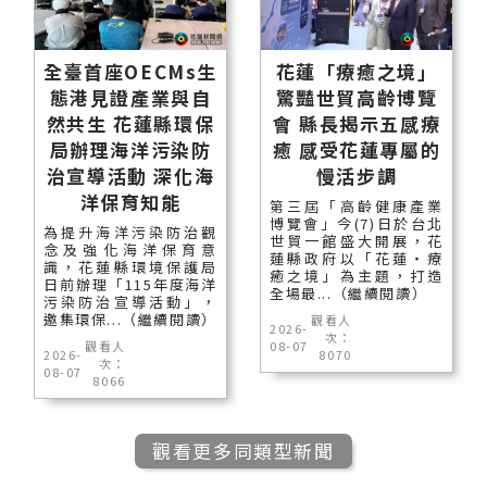
全臺首座OECMs生
花蓮「療癒之境」
態港見證產業與自
驚豔世貿高齡博覽
然共生 花蓮縣環保
會 縣長揭示五感療
局辦理海洋污染防
癒 感受花蓮專屬的
治宣導活動 深化海
慢活步調
洋保育知能
第三屆「高齡健康產業
博覽會」今(7)日於台北
為提升海洋污染防治觀
世貿一館盛大開展，花
念及強化海洋保育意
蓮縣政府以「花蓮‧療
識，花蓮縣環境保護局
癒之境」為主題，打造
日前辦理「115年度海洋
全場最...（繼續閱讀）
污染防治宣導活動」，
邀集環保...（繼續閱讀）
觀看人
2026-
次：
觀看人
08-07
2026-
8070
次：
08-07
8066
觀看更多同類型新聞