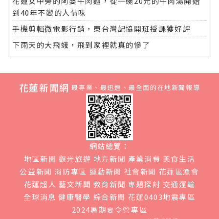
花蓮女中旁的阿婆牛肉麵，從一碗20元的牛肉湯開始
到40年不變的人情味
手機剪輯微電影行銷，東台灣記協開班授課獲好評
下雨天的大飛蛾，飛到家裡就真的慘了
花蓮新聞網
最專業、最迅速、最全面的在地新聞報導
網站總覽：
地區新聞
觀光旅遊
地方新聞
產業消費
美食生活
公益新聞
消防專區
運動新聞
社會新聞
花蓮區漁會
花蓮超人
藝文新聞
教育新聞
專題探討
交通運輸
全球消息
健康醫學
綜合新聞
花蓮0403地震專區
2024暑期夏令營專區