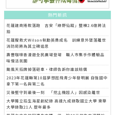
熱門新訊
花蓮建商捲款落跑 吉安「綠野仙蹤」整棟2.6億將法
拍
花蓮搜救犬Wilson執勤英勇成名 訓練意外墜落離世
消防局將為其立碑追思
壽豐咖啡香漫遊全民廣場登場 職人市集手作體驗品
味慢活氛圍
颱風天招牌掉落砸車，律師告訴你誰該賠償
2023年花蓮縣第10屆夢想起飛青少年發明展 自強國中
拿下第一名與第二名
災後堅守到最後一刻 「挖土機超人」因感染離世
大學獨立招生海星創紀錄 高達九成錄取國立大學 東華
大學錄取21人 歷年最多