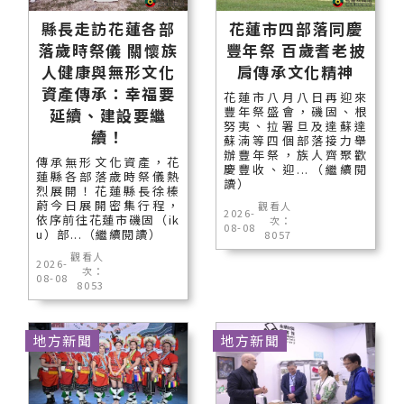
縣長走訪花蓮各部
花蓮市四部落同慶
落歲時祭儀 關懷族
豐年祭 百歲耆老披
人健康與無形文化
肩傳承文化精神
資產傳承：幸福要
花蓮市八月八日再迎來
豐年祭盛會，磯固、根
延續、建設要繼
努夷、拉署旦及達蘇達
續！
蘇湳等四個部落接力舉
辦豐年祭，族人齊聚歡
傳承無形文化資產，花
慶豐收、迎...（繼續閱
蓮縣各部落歲時祭儀熱
讀）
烈展開！花蓮縣長徐榛
蔚今日展開密集行程，
觀看人
2026-
依序前往花蓮市磯固（ik
次：
08-08
u）部...（繼續閱讀）
8057
觀看人
2026-
次：
08-08
8053
地方新聞
地方新聞