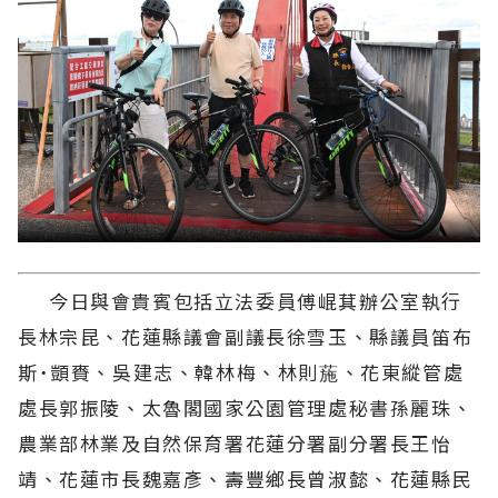
今日與會貴賓包括立法委員傅崐萁辦公室執行
長林宗昆、花蓮縣議會副議長徐雪玉、縣議員笛布
斯˙顗賚、吳建志、韓林梅、林則葹、花東縱管處
處長郭振陵、太魯閣國家公園管理處秘書孫麗珠、
農業部林業及自然保育署花蓮分署副分署長王怡
靖、花蓮市長魏嘉彥、壽豐鄉長曾淑懿、花蓮縣民