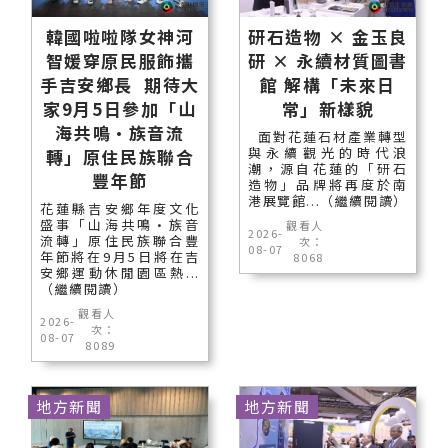
韓國啦啦隊女神河
研石造物 × 金玉良
智媛穿原民服飾攜
研 × 永續材質圖書
手吉安鄉長 期待大
館 解構「未來日
家9月5日參加「山
常」新樣貌
海共鳴•族音流
面對花蓮石材產業轉型
與永續觀光的時代浪
轉」原住民族聯合
潮，源自花蓮的「研石
豐年節
造物」品牌將再度於南
港展覽館...（繼續閱讀）
花蓮縣吉安鄉年度文化
盛事「山海共鳴•族音
觀看人
2026-
流轉」原住民族聯合豐
次：
08-07
年節將在9月5日將在吉
8068
安鄉運動休閒園區熱...
（繼續閱讀）
觀看人
2026-
次：
08-07
8089
地方新聞
地方新聞