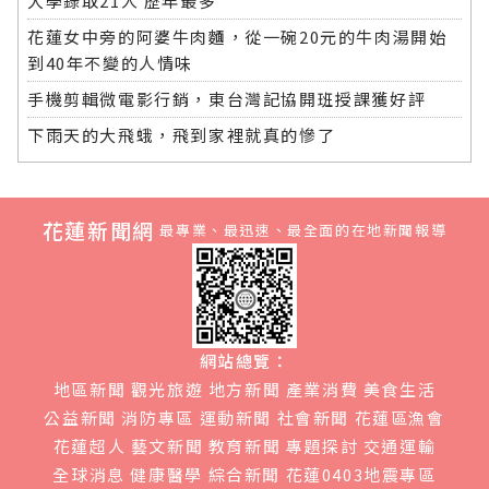
大學錄取21人 歷年最多
花蓮女中旁的阿婆牛肉麵，從一碗20元的牛肉湯開始
到40年不變的人情味
手機剪輯微電影行銷，東台灣記協開班授課獲好評
下雨天的大飛蛾，飛到家裡就真的慘了
花蓮新聞網
最專業、最迅速、最全面的在地新聞報導
網站總覽：
地區新聞
觀光旅遊
地方新聞
產業消費
美食生活
公益新聞
消防專區
運動新聞
社會新聞
花蓮區漁會
花蓮超人
藝文新聞
教育新聞
專題探討
交通運輸
全球消息
健康醫學
綜合新聞
花蓮0403地震專區