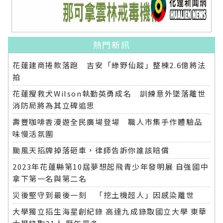
熱門新訊
花蓮建商捲款落跑 吉安「綠野仙蹤」整棟2.6億將法
拍
花蓮搜救犬Wilson執勤英勇成名 訓練意外墜落離世
消防局將為其立碑追思
壽豐咖啡香漫遊全民廣場登場 職人市集手作體驗品
味慢活氛圍
颱風天招牌掉落砸車，律師告訴你誰該賠償
2023年花蓮縣第10屆夢想起飛青少年發明展 自強國中
拿下第一名與第二名
災後堅守到最後一刻 「挖土機超人」因感染離世
大學獨立招生海星創紀錄 高達九成錄取國立大學 東華