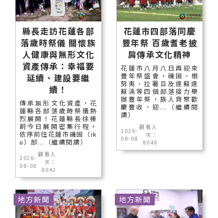
縣長走訪花蓮各部
花蓮市四部落同慶
落歲時祭儀 關懷族
豐年祭 百歲耆老披
人健康與無形文化
肩傳承文化精神
資產傳承：幸福要
花蓮市八月八日再迎來
豐年祭盛會，磯固、根
延續、建設要繼
努夷、拉署旦及達蘇達
續！
蘇湳等四個部落接力舉
辦豐年祭，族人齊聚歡
傳承無形文化資產，花
慶豐收、迎...（繼續閱
蓮縣各部落歲時祭儀熱
讀）
烈展開！花蓮縣長徐榛
蔚今日展開密集行程，
觀看人
2026-
依序前往花蓮市磯固（ik
次：
08-08
u）部...（繼續閱讀）
8048
觀看人
2026-
次：
08-08
8042
地方新聞
地方新聞