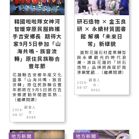
韓國啦啦隊女神河
研石造物 × 金玉良
智媛穿原民服飾攜
研 × 永續材質圖書
手吉安鄉長 期待大
館 解構「未來日
家9月5日參加「山
常」新樣貌
海共鳴•族音流
面對花蓮石材產業轉型
與永續觀光的時代浪
轉」原住民族聯合
潮，源自花蓮的「研石
豐年節
造物」品牌將再度於南
港展覽館...（繼續閱讀）
花蓮縣吉安鄉年度文化
盛事「山海共鳴•族音
觀看人
2026-
流轉」原住民族聯合豐
次：
08-07
年節將在9月5日將在吉
8061
安鄉運動休閒園區熱...
（繼續閱讀）
觀看人
2026-
次：
08-07
8084
地方新聞
地方新聞