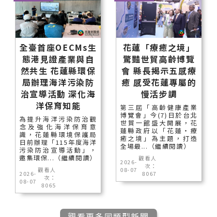
全臺首座OECMs生
花蓮「療癒之境」
態港見證產業與自
驚豔世貿高齡博覽
然共生 花蓮縣環保
會 縣長揭示五感療
局辦理海洋污染防
癒 感受花蓮專屬的
治宣導活動 深化海
慢活步調
洋保育知能
第三屆「高齡健康產業
博覽會」今(7)日於台北
為提升海洋污染防治觀
世貿一館盛大開展，花
念及強化海洋保育意
蓮縣政府以「花蓮‧療
識，花蓮縣環境保護局
癒之境」為主題，打造
日前辦理「115年度海洋
全場最...（繼續閱讀）
污染防治宣導活動」，
邀集環保...（繼續閱讀）
觀看人
2026-
次：
觀看人
08-07
2026-
8067
次：
08-07
8065
觀看更多同類型新聞