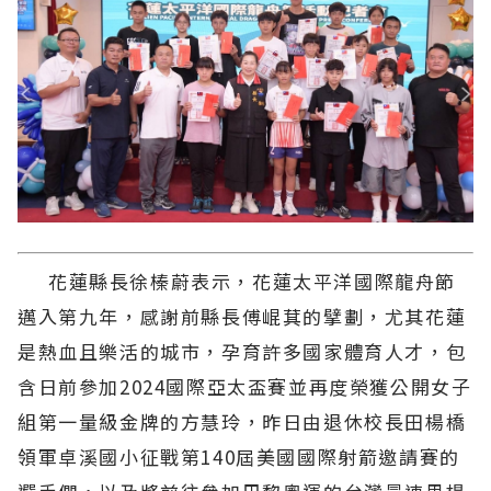
花蓮縣長徐榛蔚表示，花蓮太平洋國際龍舟節
邁入第九年，感謝前縣長傅崐萁的擘劃，尤其花蓮
是熱血且樂活的城市，孕育許多國家體育人才，包
含日前參加2024國際亞太盃賽並再度榮獲公開女子
組第一量級金牌的方慧玲，昨日由退休校長田楊橋
領軍卓溪國小征戰第140屆美國國際射箭邀請賽的