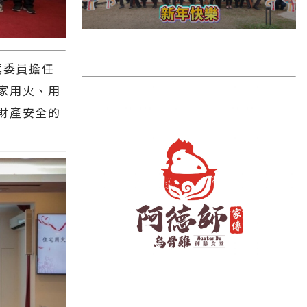
雲林縣
長濱鄉
台東市
萁委員擔任
池上鄉
家用火、用
財產安全的
鹿野鄉
彰化縣