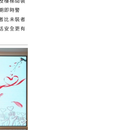
及樓梯間裝
期即時警
者比未裝者
活安全更有