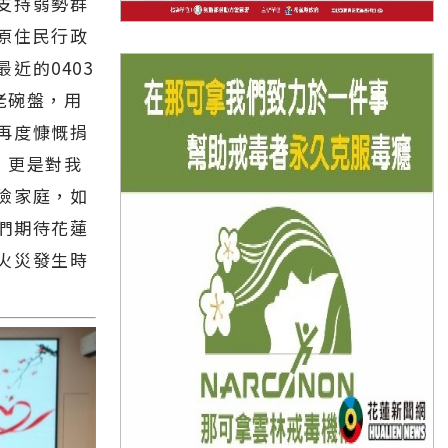
支持弱勢群
原住民行政
近的0403
老碗盤，用
再度慷慨捐
，更是對我
險家庭，如
們期待花蓮
火災發生時