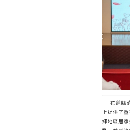
包不怕預算
方網站各類
金針花季 消
導 最新的在
今日新聞報
爆表！
新聞－最快
費滿百抽
地資訊！
導 最新的在
速的今日新
DYSON涼感
地資訊！
聞報導 最新
風扇∣花蓮
的在地資
新聞網官方
訊！
網站各類新
聞－最快速
的今日新聞
報導 最新的
在地資訊！
花蓮縣消
上提供了重
鄉地區居家