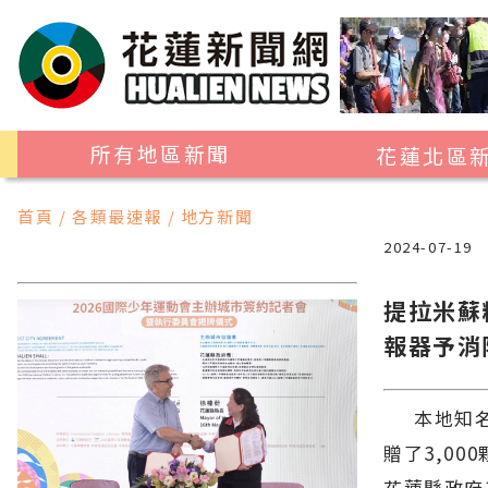
所有地區新聞
花蓮北區
花蓮市
首頁 / 各類最速報 / 地方新聞
吉安鄉
2024-07-19
新城鄉
提拉米蘇
秀林鄉
報器予消
本地知名企
贈了3,0
花蓮縣政府