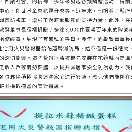
，回饋社會」的精神，多年來發起各類捐贈活動，持續
中心、創世基金會花蓮分會等。近年來，他捐贈了縣府
關懷訪視車，增強了對原鄉服務的支持力量。此外，在最
敏賢董事長積極捐贈了多達3,000件臺灣百年來的陶瓷
搶修經費，展現了其無私的善舉。今年，劉敏賢董事長
0顆住宅用火災警報器給花蓮縣消防局，這不僅是一份禮物
的深切關懷。這些警報器將被優先安裝在花蓮縣內高風
低收入戶等弱勢群體，以提升其居家安全防護能力。我
各位夥伴積極協助這些家庭進行安裝，確保他們能夠在
報並採取適當的應對措施。