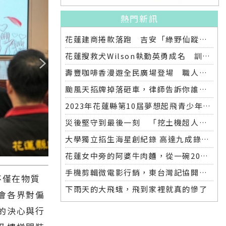
熱門新訊
花蓮建商捲款落跑 吉安「綠野仙蹤」整棟2.6億將法拍
花蓮搜救犬Wilson執勤英勇成名 訓練意外墜落離世 消防局將為其立碑追思
壽豐咖啡香漫遊全民廣場登場 職人市集手作體驗品味慢活氛圍
颱風天招牌掉落砸車，律師告訴你誰該賠償
2023年花蓮縣第10屆夢想起飛青少年發明展 自強國中拿下第一名與第二名
災後堅守到最後一刻 「挖土機超人」因感染離世
大學獨立招生海星創紀錄 高達九成錄取國立大學 東華大學錄取21人 歷年最多
花蓮女中旁的阿婆牛肉麵，從一碗20元的牛肉湯開始到40年不變的人情味
手機剪輯微電影行銷，東台灣記協開班授課獲好評
不僅在物質
下雨天的大飛蛾，飛到家裡就真的慘了
會各界對偏
的決心與行