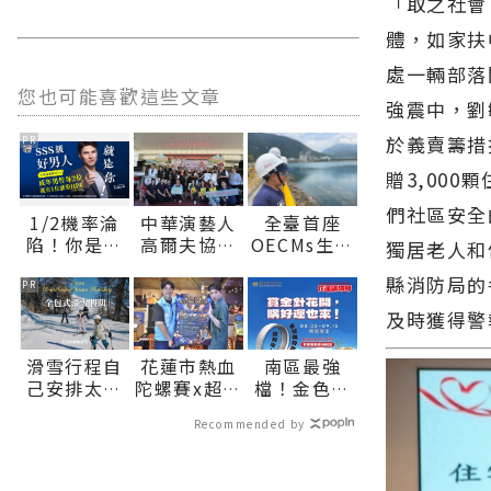
「取之社會
體，如家扶
處一輛部落
您也可能喜歡這些文章
強震中，劉
於義賣籌措
PR
贈3,00
們社區安全
1/2機率淪
中華演藝人
全臺首座
陷！你是好
高爾夫協會
OECMs生態
獨居老人和
男人還是渣
傳愛 捐贈秀
港見證產業
縣消防局的
男？關鍵在
林鄉、瑞穗
與自然共生
PR
這
鄉衛生所醫
花蓮縣環保
及時獲得警
療巡迴車 縣
局辦理海洋
長代表花蓮
污染防治宣
滑雪行程自
花蓮市熱血
南區最強
鄉親表達感
導活動 深化
己安排太繁
陀螺賽x超嗨
檔！金色花
謝∣花蓮新
海洋保育知
瑣？全包式
演唱會
浪鋪滿山頭
聞網官方網
能∣花蓮新
Recommended by
滑雪假期：
8/22、23接
好運一路開
站各類新聞
聞網官方網
出門即雪
力登場∣花
進南區 花蓮
－最快速的
站各類新聞
場，一價全
蓮新聞網官
購物節攜手
今日新聞報
－最快速的