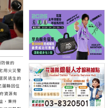
預防做的
宅用火災警
居民逃生的
花蓮縣因住
府資源有
益，秉持