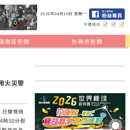
2026年08月10日 星期一
字體縮放
蓮南區新聞
外縣市新聞
瑞穗鄉
花蓮縣全區
玉里鎮
2024暑期夏令營專區
卓溪鄉
台北市
宅用火災警
富里鄉
新北市
台中市
彰化縣
）日慷慨捐
4時30分假
高雄市
蓮縣政府及