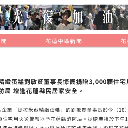
新聞
花蓮中區新聞
花
壽豐鄉
鳳林鎮
萬榮鄉
精緻蛋糕劉敏賢董事長慷慨捐贈3,000顆住
光復鄉
防局 增進花蓮縣民居家安全。
豐濱鄉
業「提拉米蘇精緻蛋糕」的劉敏賢董事長於今（18
00顆住宅用火災警報器予花蓮縣消防局。捐贈典禮於下午1
1樓大禮堂舉辦，並由縣長徐榛蔚代表受贈，顯現了花