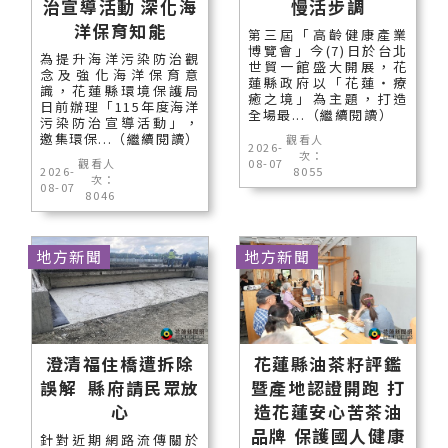
治宣導活動 深化海
慢活步調
洋保育知能
第三屆「高齡健康產業
博覽會」今(7)日於台北
為提升海洋污染防治觀
世貿一館盛大開展，花
念及強化海洋保育意
蓮縣政府以「花蓮‧療
識，花蓮縣環境保護局
癒之境」為主題，打造
日前辦理「115年度海洋
全場最...（繼續閱讀）
污染防治宣導活動」，
邀集環保...（繼續閱讀）
觀看人
2026-
次：
觀看人
08-07
2026-
8055
次：
08-07
8046
地方新聞
地方新聞
澄清福住橋遭拆除
花蓮縣油茶籽評鑑
誤解 縣府請民眾放
暨產地認證開跑 打
心
造花蓮安心苦茶油
品牌 保護國人健康
針對近期網路流傳關於