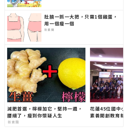
感風扇∣花蓮新聞網官方網站各類
新聞－最快速的今日新聞報導 最
新的在地資訊！
肚腩一抓一大把，只需1個雞蛋，
用一個瘦一個
新素簡
減肥首選，檸檬加它，堅持一週，
花蓮45位國中小
腰細了，瘦到你懷疑人生
素養開創教育新
方網站各類新聞
新素簡