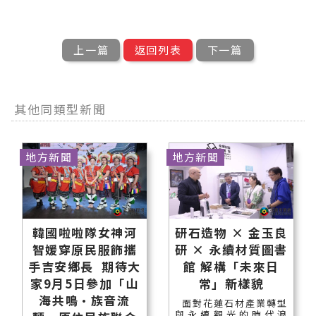
上一篇
返回列表
下一篇
其他同類型新聞
地方新聞
地方新聞
韓國啦啦隊女神河
研石造物 × 金玉良
智媛穿原民服飾攜
研 × 永續材質圖書
手吉安鄉長 期待大
館 解構「未來日
家9月5日參加「山
常」新樣貌
海共鳴•族音流
面對花蓮石材產業轉型
與永續觀光的時代浪