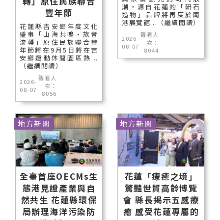
轉」原住民族聯合
潮，源自花蓮的「研石
豐年節
造物」品牌將再度於南
港展覽館...（繼續閱讀）
花蓮縣吉安鄉年度文化
盛事「山海共鳴•族音
觀看人
2026-
流轉」原住民族聯合豐
次：
08-07
年節將在9月5日將在吉
8044
安鄉運動休閒園區熱...
（繼續閱讀）
觀看人
2026-
次：
08-07
8056
地方新聞
地方新聞
全臺首座OECMs生
花蓮「療癒之境」
態港見證產業與自
驚豔世貿高齡博覽
然共生 花蓮縣環保
會 縣長揭示五感療
局辦理海洋污染防
癒 感受花蓮專屬的