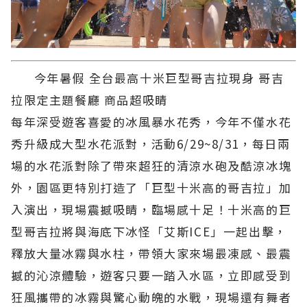
今年暑假 全台最高十米巨型哥吉拉現身 哥吉
拉限定主題餐廳 商品超吸睛
每年深受遊客喜愛的冰風暴水花秀，今年不僅水花
秀升級成大型水花派對，活動6/29~8/31，每日兩
場的水花派對除了帶來超狂的清涼水砲及酷涼冰塊
外，園區更特別打造了「巨型十米高的哥吉拉」加
入演出，現場震撼吸睛，臨場感十足！十米高的巨
型哥吉拉將與海底下冰怪「艾斯ICE」一起出擊，
釋放大量冰霧與水柱，帶領大家來場最凍感、最震
撼的沁涼體驗，遊客只要一踏入水區，立即感受到
狂風攜帶的冰霧與驚心動魄的水戰，現場還有舞者