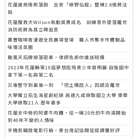
花蓮建商捲款落跑 吉安「綠野仙蹤」整棟2.6億將法
拍
花蓮搜救犬Wilson執勤英勇成名 訓練意外墜落離世
消防局將為其立碑追思
壽豐咖啡香漫遊全民廣場登場 職人市集手作體驗品
味慢活氛圍
颱風天招牌掉落砸車，律師告訴你誰該賠償
2023年花蓮縣第10屆夢想起飛青少年發明展 自強國中
拿下第一名與第二名
災後堅守到最後一刻 「挖土機超人」因感染離世
大學獨立招生海星創紀錄 高達九成錄取國立大學 東華
大學錄取21人 歷年最多
花蓮女中旁的阿婆牛肉麵，從一碗20元的牛肉湯開始
到40年不變的人情味
手機剪輯微電影行銷，東台灣記協開班授課獲好評