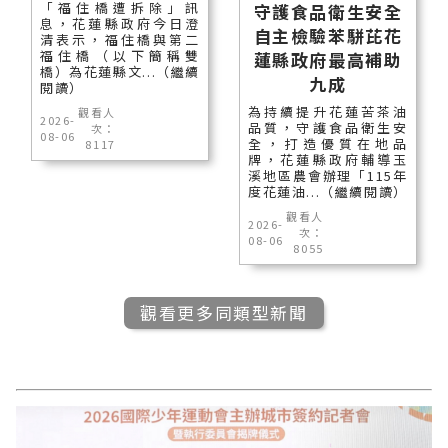
「福住橋遭拆除」訊
守護食品衛生安全
息，花蓮縣政府今日澄
自主檢驗苯駢芘花
清表示，福住橋與第二
福住橋（以下簡稱雙
蓮縣政府最高補助
橋）為花蓮縣文...（繼續
九成
閱讀）
為持續提升花蓮苦茶油
觀看人
2026-
品質，守護食品衛生安
次：
08-06
全，打造優質在地品
8117
牌，花蓮縣政府輔導玉
溪地區農會辦理「115年
度花蓮油...（繼續閱讀）
觀看人
2026-
次：
08-06
8055
觀看更多同類型新聞