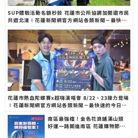
SUP體驗活動名額秒殺 花蓮市公所協調加開邀市民
共遊北濱∣花蓮新聞網官方網站各類新聞－最快速
的今日新聞報導 最新的在地資訊！
花蓮市熱血陀螺賽x超嗨演唱會 8/22、23接力登場
∣花蓮新聞網官方網站各類新聞－最快速的今日新
聞報導 最新的在地資訊！
南區最強檔！金色花浪鋪滿山頭
好運一路開進南區 花蓮購物節攜
手金針花季 消費滿百抽DYSON涼