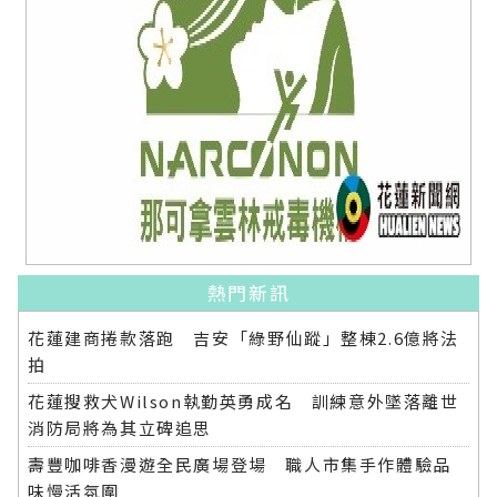
熱門新訊
花蓮建商捲款落跑 吉安「綠野仙蹤」整棟2.6億將法
拍
花蓮搜救犬Wilson執勤英勇成名 訓練意外墜落離世
消防局將為其立碑追思
壽豐咖啡香漫遊全民廣場登場 職人市集手作體驗品
味慢活氛圍