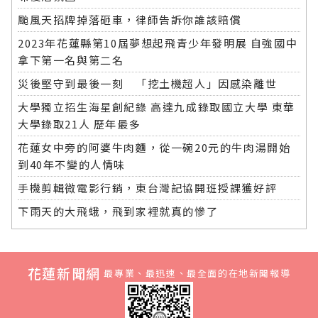
颱風天招牌掉落砸車，律師告訴你誰該賠償
2023年花蓮縣第10屆夢想起飛青少年發明展 自強國中
拿下第一名與第二名
災後堅守到最後一刻 「挖土機超人」因感染離世
大學獨立招生海星創紀錄 高達九成錄取國立大學 東華
大學錄取21人 歷年最多
花蓮女中旁的阿婆牛肉麵，從一碗20元的牛肉湯開始
到40年不變的人情味
手機剪輯微電影行銷，東台灣記協開班授課獲好評
下雨天的大飛蛾，飛到家裡就真的慘了
花蓮新聞網
最專業、最迅速、最全面的在地新聞報導