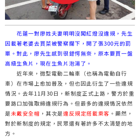
花蓮一對廖姓夫妻明明沒闖紅燈沒違規，先生
因載著老婆去買菜被警察攔下，開了張300元的罰
單。對此，廖先生感到很錯愕無奈，原本要買一盤
高級生魚片，現在生魚片泡湯了。
近年來，微型電動二輪車（也稱為電動自行
車）在市場上愈加普及，但也因此衍生了一些違規
情況。去年11月30日，新制度正式上路，警方於重
要路口加強取締違規行為。但最多的違規情況依然
是
未戴安全帽
，其次是
違反規定搭載乘客
。顯然，
對於新制度的規定，民眾還有著許多不太清楚的地
方。