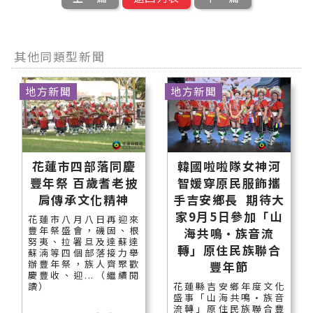
其他同類型新聞
地方新聞
地方新聞
花蓮市四部落同慶
韓國啦啦隊女神河
豐年祭 百歲耆老披
智媛穿原民服飾攜
肩傳承文化精神
手吉安鄉長 期待大
家9月5日參加「山
花蓮市八月八日再迎來
豐年祭盛會，磯固、根
海共鳴•族音流
努夷、拉署旦及達蘇達
轉」原住民族聯合
蘇湳等四個部落接力舉
辦豐年祭，族人齊聚歡
豐年節
慶豐收、迎...（繼續閱
讀）
花蓮縣吉安鄉年度文化
盛事「山海共鳴•族音
流轉」原住民族聯合豐