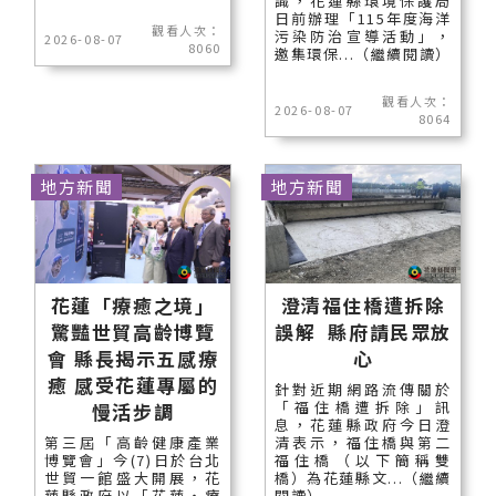
識，花蓮縣環境保護局
日前辦理「115年度海洋
觀看人次：
污染防治宣導活動」，
2026-08-07
8060
邀集環保...（繼續閱讀）
觀看人次：
2026-08-07
8064
地方新聞
地方新聞
花蓮「療癒之境」
澄清福住橋遭拆除
驚豔世貿高齡博覽
誤解 縣府請民眾放
會 縣長揭示五感療
心
癒 感受花蓮專屬的
針對近期網路流傳關於
「福住橋遭拆除」訊
慢活步調
息，花蓮縣政府今日澄
第三屆「高齡健康產業
清表示，福住橋與第二
博覽會」今(7)日於台北
福住橋（以下簡稱雙
世貿一館盛大開展，花
橋）為花蓮縣文...（繼續
蓮縣政府以「花蓮‧療
閱讀）