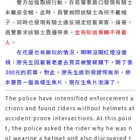
警方加強取締行動，在易肇事路口發現有騎士
未戴安全帽。此時，員警詢問該騎士為何不戴帽
子，同時也發現有騎士違反規定搭載乘客。接著，
員警要求該騎士靠邊停車，
並告知該車輛不得載
人
。
在花蓮也有類似的情況，明明沒闖紅燈沒違
規，廖先生因載著老婆去買菜被警察攔下，開了張
300元的罰單。對此，廖先生感到很錯愕無奈，原
本要買一盤高級生魚片，現在生魚片泡湯了。
The police have intensified enforcement a
ctions and found riders without helmets at
accident-prone intersections. At this poin
t, the police asked the rider why he was n
ot wearing a helmet and also discovered t