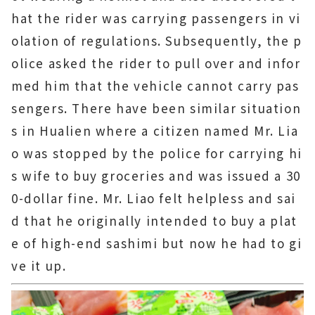
hat the rider was carrying passengers in vi
olation of regulations. Subsequently, the p
olice asked the rider to pull over and infor
med him that the vehicle cannot carry pas
sengers. There have been similar situation
s in Hualien where a citizen named Mr. Lia
o was stopped by the police for carrying hi
s wife to buy groceries and was issued a 30
0-dollar fine. Mr. Liao felt helpless and sai
d that he originally intended to buy a plat
e of high-end sashimi but now he had to gi
ve it up.