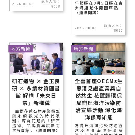
觀看人次：
年節將在9月5日將在吉
2026-08-08
8038
安鄉運動休閒園區熱...
（繼續閱讀）
觀看人次：
2026-08-07
8080
地方新聞
地方新聞
研石造物 × 金玉良
全臺首座OECMs生
研 × 永續材質圖書
態港見證產業與自
館 解構「未來日
然共生 花蓮縣環保
常」新樣貌
局辦理海洋污染防
治宣導活動 深化海
面對花蓮石材產業轉型
與永續觀光的時代浪
洋保育知能
潮，源自花蓮的「研石
造物」品牌將再度於南
為提升海洋污染防治觀
港展覽館...（繼續閱讀）
念及強化海洋保育意