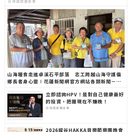
台灣癌症基金會
山海暖食走進卓溪石平部落 志工跨越山海守護偏
鄉長者身心靈∣花蓮新聞網官方網站各類新聞－最
快速的今日新聞報導 最新的在地資訊！
立即諮詢HPV！是對自己健康最好
的投資，把握現在不嫌晚！
台灣癌症基金會
2026縱谷HAKKA音樂節樂團晚會