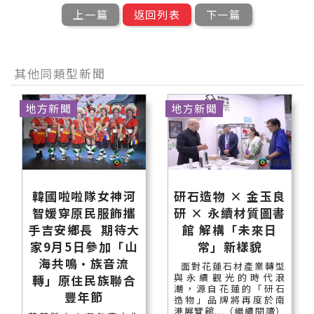
上一篇
返回列表
下一篇
其他同類型新聞
地方新聞
地方新聞
韓國啦啦隊女神河
研石造物 × 金玉良
智媛穿原民服飾攜
研 × 永續材質圖書
手吉安鄉長 期待大
館 解構「未來日
家9月5日參加「山
常」新樣貌
海共鳴•族音流
面對花蓮石材產業轉型
與永續觀光的時代浪
轉」原住民族聯合
潮，源自花蓮的「研石
豐年節
造物」品牌將再度於南
港展覽館...（繼續閱讀）