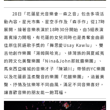
28日「花蓮星光音樂會—森之音」包含多項活
動內容，星光市集、星空手作及「森手作」從17時
展開，接著音樂表演於18時30分開始，由5組表演
嘉賓接力開唱，有花蓮的女兒同時也是勇奪金曲最
佳原住民語歌手獎的「舞思愛Usay Kawlu」、雙
吉他創作樂團「湯姆與哈克」、排灣族的與夏威夷
的跨文化美聲樂團「Nina&John那就醬樂團」、
馬來西亞檳城的音樂才子「陳穎川」帶領的YC樂團
以及花蓮最溫柔聲音的樂團「花囍樂團」，涵蓋美
聲、抒情及弦樂等不同曲風，滿足不同音樂喜好，
讓喜歡音樂的朋友能一飽耳福。