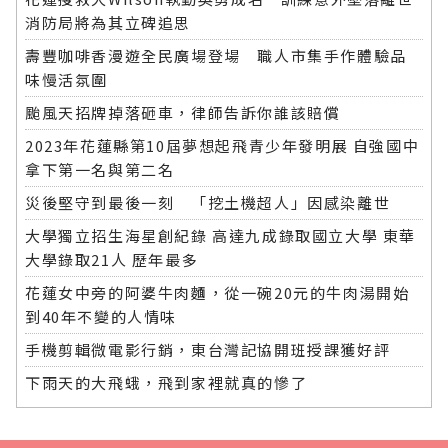
消防局將為其立碑追思
壽豐咖啡香漫遊全民廣場登場 職人市集手作體驗品
味慢活氛圍
颱風天招牌掉落砸車，律師告訴你誰該賠償
2023年花蓮縣第10屆夢想起飛青少年發明展 自強國中
拿下第一名與第二名
災後堅守到最後一刻 「挖土機超人」因感染離世
大學獨立招生海星創紀錄 高達九成錄取國立大學 東華
大學錄取21人 歷年最多
花蓮女中旁的阿婆牛肉麵，從一碗20元的牛肉湯開始
到40年不變的人情味
手機剪輯微電影行銷，東台灣記協開班授課獲好評
下雨天的大飛蛾，飛到家裡就真的慘了