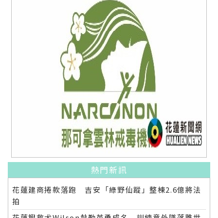
熱門新訊
花蓮建商捲款落跑 吉安「綠野仙蹤」整棟2.6億將法
拍
花蓮搜救犬Wilson執勤英勇成名 訓練意外墜落離世