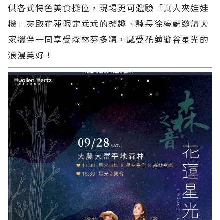
供各式特色美食攤位，現場更可體驗「真人夾娃娃
機」夾取花蓮限定乖乖的樂趣。縣長徐榛蔚邀請大
家攜伴一同享受森林芬多精，感受花蓮縱谷星光的
浪漫美好！