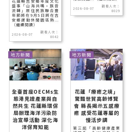
花蓮縣吉安鄉年度文化
盛事「山海共鳴•族音
觀看人次：
2026-08-07
流轉」原住民族聯合豐
8029
年節將在9月5日將在吉
安鄉運動休閒園區熱...
（繼續閱讀）
觀看人次：
2026-08-07
8042
地方新聞
地方新聞
全臺首座OECMs生
花蓮「療癒之境」
態港見證產業與自
驚豔世貿高齡博覽
然共生 花蓮縣環保
會 縣長揭示五感療
局辦理海洋污染防
癒 感受花蓮專屬的
治宣導活動 深化海
慢活步調
洋保育知能
第三屆「高齡健康產業