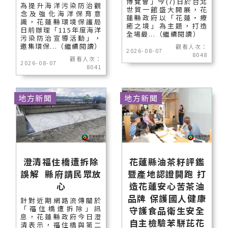
博覽會」今(7)日於台北
為提升海洋污染防治觀
世貿一館盛大開展，花
念及強化海洋保育意
蓮縣政府以「花蓮‧療
識，花蓮縣環境保護局
癒之境」為主題，打造
日前辦理「115年度海洋
全場最...（繼續閱讀）
污染防治宣導活動」，
邀集環保...（繼續閱讀）
觀看人次：
2026-08-07
8048
觀看人次：
2026-08-07
8041
地方新聞
地方新聞
澄清福住橋遭拆除
花蓮縣油茶籽評鑑
誤解 縣府請民眾放
暨產地認證開跑 打
心
造花蓮安心苦茶油
品牌 保護國人健康
針對近期網路流傳關於
「福住橋遭拆除」訊
守護食品衛生安全
息，花蓮縣政府今日澄
自主檢驗苯駢芘花
清表示，福住橋與第二