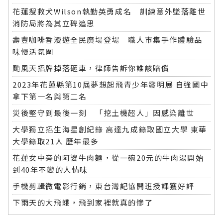
花蓮搜救犬Wilson執勤英勇成名 訓練意外墜落離世
消防局將為其立碑追思
壽豐咖啡香漫遊全民廣場登場 職人市集手作體驗品
味慢活氛圍
颱風天招牌掉落砸車，律師告訴你誰該賠償
2023年花蓮縣第10屆夢想起飛青少年發明展 自強國中
拿下第一名與第二名
災後堅守到最後一刻 「挖土機超人」因感染離世
大學獨立招生海星創紀錄 高達九成錄取國立大學 東華
大學錄取21人 歷年最多
花蓮女中旁的阿婆牛肉麵，從一碗20元的牛肉湯開始
到40年不變的人情味
手機剪輯微電影行銷，東台灣記協開班授課獲好評
下雨天的大飛蛾，飛到家裡就真的慘了