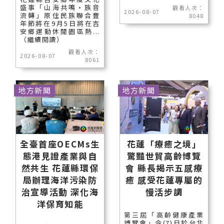
盛事「山海共鳴•族音
觀看人次：
2026-08-07
流轉」原住民族聯合豐
8048
年節將在9月5日將在吉
安鄉運動休閒園區熱...
（繼續閱讀）
觀看人次：
2026-08-07
8061
地方新聞
地方新聞
全臺首座OECMs生
花蓮「療癒之境」
態港見證產業與自
驚豔世貿高齡博覽
然共生 花蓮縣環保
會 縣長揭示五感療
局辦理海洋污染防
癒 感受花蓮專屬的
治宣導活動 深化海
慢活步調
洋保育知能
第三屆「高齡健康產業
博覽會」今(7)日於台北