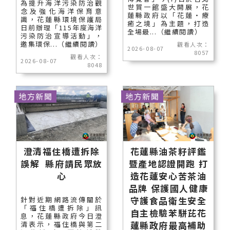
為提升海洋污染防治觀
世貿一館盛大開展，花
念及強化海洋保育意
蓮縣政府以「花蓮‧療
識，花蓮縣環境保護局
癒之境」為主題，打造
日前辦理「115年度海洋
全場最...（繼續閱讀）
污染防治宣導活動」，
邀集環保...（繼續閱讀）
觀看人次：
2026-08-07
8057
觀看人次：
2026-08-07
8048
地方新聞
地方新聞
澄清福住橋遭拆除
花蓮縣油茶籽評鑑
誤解 縣府請民眾放
暨產地認證開跑 打
心
造花蓮安心苦茶油
品牌 保護國人健康
守護食品衛生安全
針對近期網路流傳關於
「福住橋遭拆除」訊
自主檢驗苯駢芘花
息，花蓮縣政府今日澄
蓮縣政府最高補助
清表示，福住橋與第二