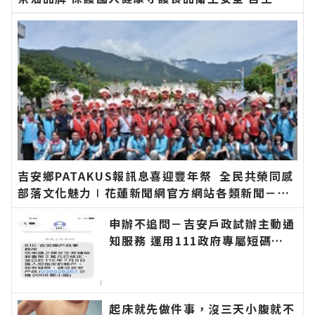
驗苯駢芘花蓮縣政府最高補助九成∣花蓮新聞網官
方網站各類新聞－最快速的今日新聞報導 最新的在
地資訊！
吉安鄉PATAKUS報訊息喜迎豐年祭 全民共榮同感
部落文化魅力∣花蓮新聞網官方網站各類新聞－最
快速的今日新聞報導 最新的在地資訊！
申辦不追問－吉安戶政試辦主動通
知服務 運用111政府專屬短碼簡
訊平臺 提升便民服務效率∣花蓮
新聞網官方網站各類新聞－最快速
的今日新聞報導 最新的在地資
訊！
起床就先做件事，沒三天小腹就不