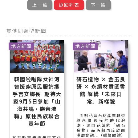
上一篇
返回列表
下一篇
其他同類型新聞
地方新聞
地方新聞
韓國啦啦隊女神河
研石造物 × 金玉良
智媛穿原民服飾攜
研 × 永續材質圖書
手吉安鄉長 期待大
館 解構「未來日
家9月5日參加「山
常」新樣貌
海共鳴•族音流
轉」原住民族聯合
面對花蓮石材產業轉型
與永續觀光的時代浪
豐年節
潮，源自花蓮的「研石
造物」品牌將再度於南
港展覽館...（繼續閱讀）
花蓮縣吉安鄉年度文化