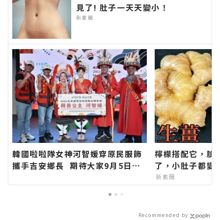
見了! 肚子一天天變小！
新素簡
韓國啦啦隊女神河智媛穿原民服飾
檸檬搭配它，臉
攜手吉安鄉長 期待大家9月5日參
了，小肚子都變
加「山海共鳴•族音流轉」原住民
新素簡
族聯合豐年節∣花蓮新聞網官方網
站各類新聞－最快速的今日新聞報
導 最新的在地資訊！
Recommended by