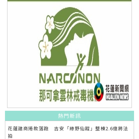
熱門新訊
花蓮建商捲款落跑 吉安「綠野仙蹤」整棟2.6億將法
拍