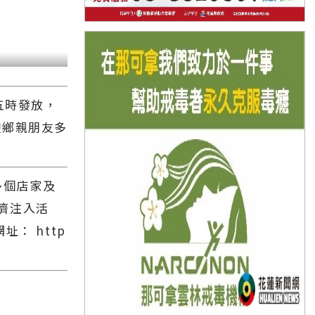
五時發放，
迎鄉親朋友多
多個店家及
濟注入活
： http