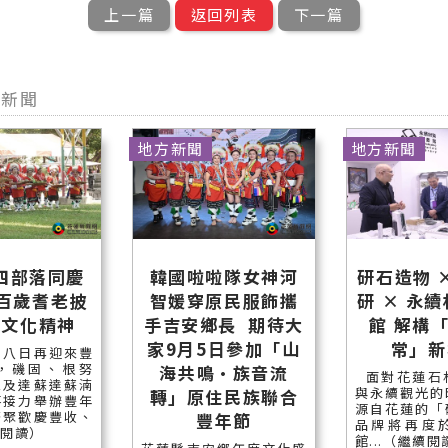
上一篇
返回列表
下一篇
型新聞
地方新聞
地方新聞
四部落同慶
韓國啦啦隊女神河
研石造物 
 百歲耆老披
智媛穿原民服飾攜
研 × 永
承文化精神
手吉安鄉長 期待大
館 解構
家9月5日參加「山
常」新
月八日再迎來豐
，磯固、根努
海共鳴•族音流
面對花蓮石
旦及達蘇達蘇湳
與永續觀光的
轉」原住民族聯合
落接力舉辦豐年
源自花蓮的「
齊聚歡慶豐收、
豐年節
品牌將再度
續閱讀）
館...（繼續閱