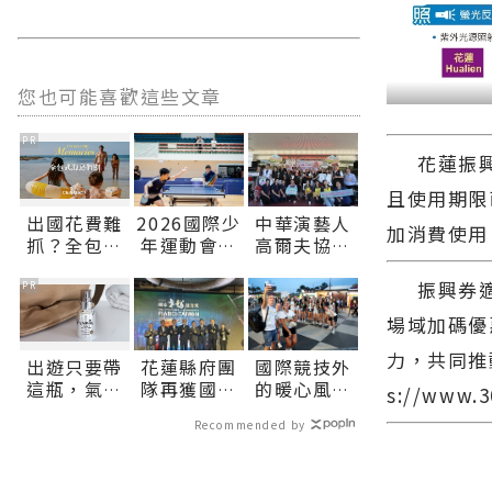
您也可能喜歡這些文章
PR
花蓮振興券
且使用期限已
出國花費難
2026國際少
中華演藝人
加消費使用
抓？全包式
年運動會桌
高爾夫協會
海島假期，
球激戰：男
傳愛 捐贈秀
振興券適
一價搞定食
女單打四強
林鄉、瑞穗
PR
宿玩樂，省
出爐，明日
鄉衛生所醫
場域加碼優
錢更省心！
巔峰對決爭
療巡迴車 縣
奪金牌榮
長代表花蓮
力，共同推
出遊只要帶
花蓮縣府團
國際競技外
耀！∣花蓮
鄉親表達感
這瓶，氣色
隊再獲國家
的暖心風景
s://www.
新聞網官方
謝∣花蓮新
好明亮
級肯定！榮
志工與多元
網站各類新
聞網官方網
Recommended by
獲2026國家
文化織就
聞－最快速
站各類新聞
卓越建設卓
ICG 精彩花
的今日新聞
－最快速的
越獎∣花蓮
絮∣花蓮新
報導 最新的
今日新聞報