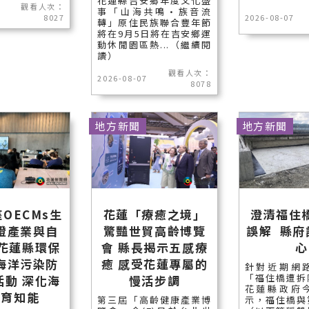
花蓮縣吉安鄉年度文化盛
觀看人次：
事「山海共鳴•族音流
8027
2026-08-07
轉」原住民族聯合豐年節
將在9月5日將在吉安鄉運
動休閒園區熱...（繼續閱
讀）
觀看人次：
2026-08-07
8078
地方新聞
地方新聞
OECMs生
花蓮「療癒之境」
澄清福住
證產業與自
驚豔世貿高齡博覽
誤解 縣府
 花蓮縣環保
會 縣長揭示五感療
心
海洋污染防
癒 感受花蓮專屬的
針對近期網
「福住橋遭拆
活動 深化海
慢活步調
花蓮縣政府
保育知能
第三屆「高齡健康產業博
示，福住橋與