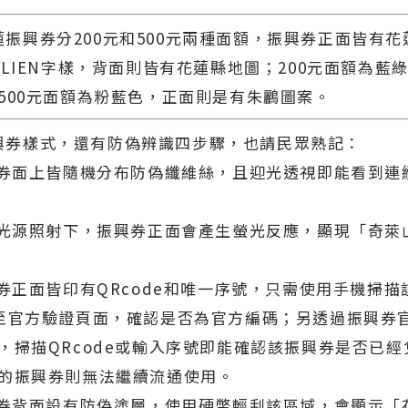
興券分200元和500元兩種面額，振興券正面皆有花
ALIEN字樣，背面則皆有花蓮縣地圖；200元面額為藍
500元面額為粉藍色，正面則是有朱鸝圖案。
券樣式，還有防偽辨識四步驟，也請民眾熟記：
興券面上皆隨機分布防偽纖維絲，且迎光透視即能看到連
外光源照射下，振興券正面會產生螢光反應，顯現「奇萊
興券正面皆印有QRcode和唯一序號，只需使用手機掃描該
至官方驗證頁面，確認是否為官方編碼；另透過振興券
，掃描QRcode或輸入序號即能確認該振興券是否已經
的振興券則無法繼續流通使用。
興券背面設有防偽塗層，使用硬幣輕刮該區域，會顯示「花蓮