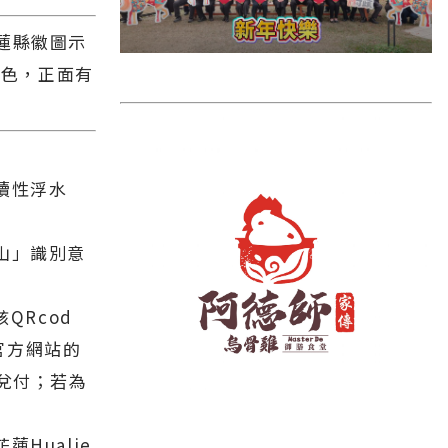
雲林縣
蓮縣徽圖示
長濱鄉
綠色，正面有
台東市
池上鄉
鹿野鄉
續性浮水
彰化縣
山」識別意
QRcod
官方網站的
兌付；若為
Hualie