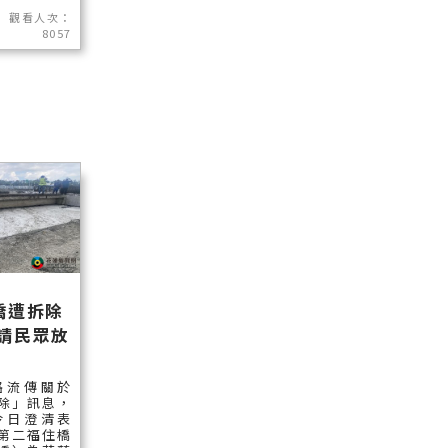
觀看人次：
8057
橋遭拆除
請民眾放
路流傳關於
除」訊息，
今日澄清表
第二福住橋