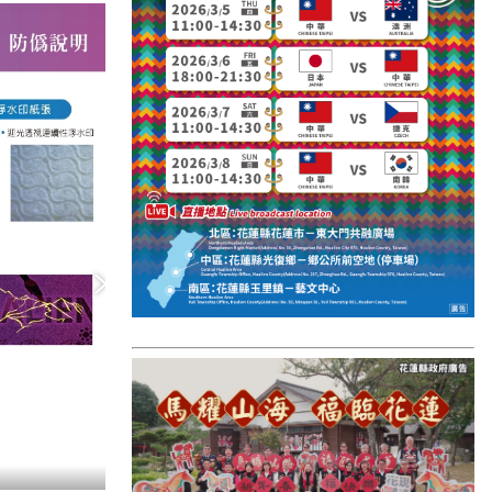
國外報導
台東縣
關山鎮
苗栗縣
其他地區
新竹市
和平鄉
台南市
澎湖縣
香港
台東市