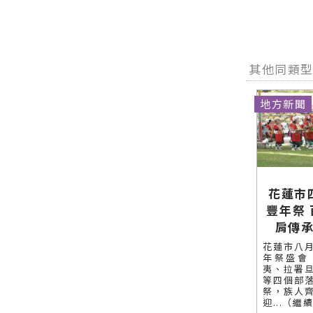
新聞網官方
聞網官方網
在地資訊！
導 最新的在
網站各類新
站各類新聞
地資訊！
聞－最快速
－最快速的
的今日新聞
今日新聞報
報導 最新的
導 最新的在
其他同類
在地資訊！
地資訊！
地方新聞
花蓮市
豐年祭
肩傳
花蓮市八
年祭盛會
夷、拉署
等四個部
祭，族人
迎...（繼