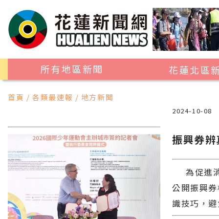
所有地區新聞
花蓮北區
花蓮市
首頁 / 各類最速報 / 地方新聞
吉安鄉
2024-10-08
新城鄉
振興券辨
秀林鄉
為促進消費
公開振興券
識技巧，避