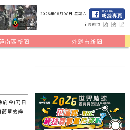
2026年08月08日 星期六
字體縮放
蓮南區新聞
外縣市新聞
瑞穗鄉
花蓮縣全區
玉里鎮
2024暑期夏令營專區
卓溪鄉
台北市
富里鄉
新北市
台中市
府今(7)日
彰化縣
用簡單的辨
高雄市