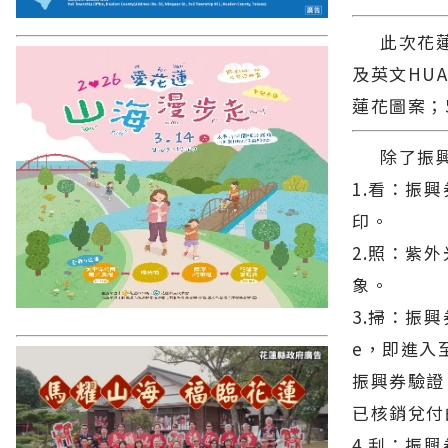
此次花蓮振
及英文HU
蓮花圖案；
除了振興
1.看：振
印。
2.照：紫
象。
3.掃：振
e，即進入
振興券驗證
已核銷兌付
4.刮：振