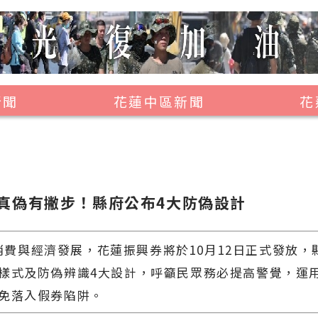
新聞
花蓮中區新聞
花
壽豐鄉
鳳林鎮
萬榮鄉
真偽有撇步！縣府公布4大防偽設計
光復鄉
豐濱鄉
與經濟發展，花蓮振興券將於10月12日正式發放，縣
樣式及防偽辨識4大設計，呼籲民眾務必提高警覺，運
免落入假券陷阱。