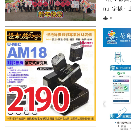
n」字樣。
果。