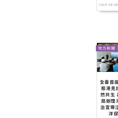
2026-08-08
地方新聞
全臺首座
態港見
然共生
局辦理
治宣導
洋