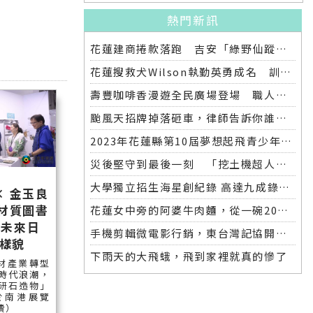
熱門新訊
花蓮建商捲款落跑 吉安「綠野仙蹤」整棟2.6億將法拍
花蓮搜救犬Wilson執勤英勇成名 訓練意外墜落離世 消防局將為其立碑追思
壽豐咖啡香漫遊全民廣場登場 職人市集手作體驗品味慢活氛圍
颱風天招牌掉落砸車，律師告訴你誰該賠償
2023年花蓮縣第10屆夢想起飛青少年發明展 自強國中拿下第一名與第二名
災後堅守到最後一刻 「挖土機超人」因感染離世
大學獨立招生海星創紀錄 高達九成錄取國立大學 東華大學錄取21人 歷年最多
× 金玉良
續材質圖書
花蓮女中旁的阿婆牛肉麵，從一碗20元的牛肉湯開始到40年不變的人情味
「未來日
手機剪輯微電影行銷，東台灣記協開班授課獲好評
樣貌
下雨天的大飛蛾，飛到家裡就真的慘了
材產業轉型
時代浪潮，
研石造物」
於南港展覽
讀）