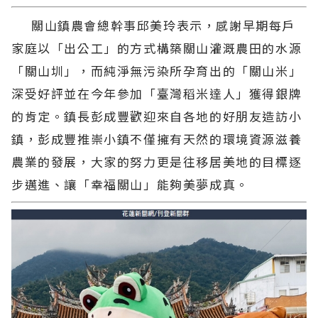
關山鎮農會總幹事邱美玲表示，感謝早期每戶
家庭以「出公工」的方式構築關山灌溉農田的水源
「關山圳」，而純淨無污染所孕育出的「關山米」
深受好評並在今年參加「臺灣稻米達人」獲得銀牌
的肯定。鎮長彭成豐歡迎來自各地的好朋友造訪小
鎮，彭成豐推崇小鎮不僅擁有天然的環境資源滋養
農業的發展，大家的努力更是往移居美地的目標逐
步邁進、讓「幸福關山」能夠美夢成真。