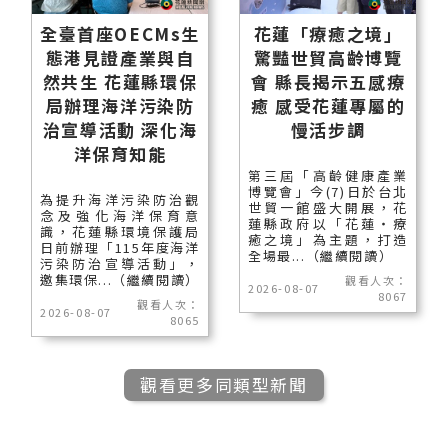
全臺首座OECMs生
花蓮「療癒之境」
態港見證產業與自
驚豔世貿高齡博覽
然共生 花蓮縣環保
會 縣長揭示五感療
局辦理海洋污染防
癒 感受花蓮專屬的
治宣導活動 深化海
慢活步調
洋保育知能
第三屆「高齡健康產業
博覽會」今(7)日於台北
為提升海洋污染防治觀
世貿一館盛大開展，花
念及強化海洋保育意
蓮縣政府以「花蓮‧療
識，花蓮縣環境保護局
癒之境」為主題，打造
日前辦理「115年度海洋
全場最...（繼續閱讀）
污染防治宣導活動」，
邀集環保...（繼續閱讀）
觀看人次：
2026-08-07
8067
觀看人次：
2026-08-07
8065
觀看更多同類型新聞