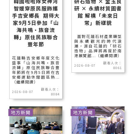
韓國啦啦隊女神河
研石造物 × 金玉良
智媛穿原民服飾攜
研 × 永續材質圖書
手吉安鄉長 期待大
館 解構「未來日
家9月5日參加「山
常」新樣貌
海共鳴•族音流
轉」原住民族聯合
面對花蓮石材產業轉型
與永續觀光的時代浪
豐年節
潮，源自花蓮的「研石
造物」品牌將再度於南
港展覽館...（繼續閱讀）
花蓮縣吉安鄉年度文化
盛事「山海共鳴•族音
觀看人次：
2026-08-07
流轉」原住民族聯合豐
8061
年節將在9月5日將在吉
安鄉運動休閒園區熱...
（繼續閱讀）
觀看人次：
2026-08-07
8084
地方新聞
地方新聞