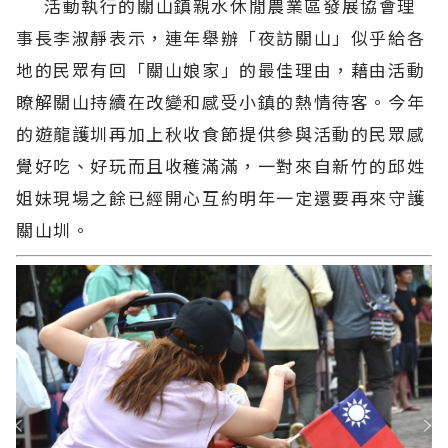
活動執行的關山鎮親水休閒農業區發展協會理
事長李淑靜表示，連年舉辦「夜訪關山」似乎給各
地的民眾有回「關山娘家」的最佳理由，藉由活動
瞭解關山持續在改變和感受小鎮的熱情待客。今年
的遊龍護圳再加上秋收食節提供參與活動的民眾感
覺好吃、好玩而且收穫滿滿，一對來自新竹的邱姓
姐妹現場之餘已經開心互約明年一定還要再來守護
關山圳。