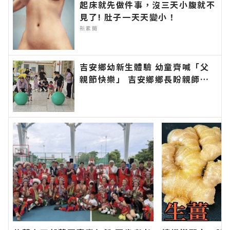
起床就先做件事，沒三天小腹就不
見了! 肚子一天天變小！
新素簡
吉安鄉幼新生體驗 幼童齊喊「父
親節快樂」 吉安鄉鄉長盼親師協
力陪伴孩子快樂成長學習∣花蓮新
聞網官方網站各類新聞－最快速的
今日新聞報導 最新的在地資訊！