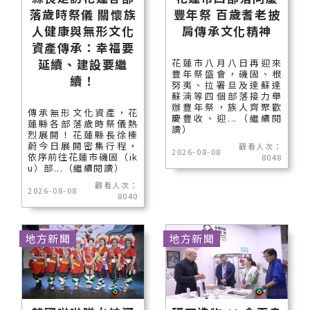
落歲時祭儀 關懷族
豐年祭 百歲耆老披
人健康與無形文化
肩傳承文化精神
資產傳承：幸福要
延續、建設要繼
花蓮市八月八日再迎來
豐年祭盛會，磯固、根
續！
努夷、拉署旦及達蘇達
蘇湳等四個部落接力舉
辦豐年祭，族人齊聚歡
傳承無形文化資產，花
慶豐收、迎...（繼續閱
蓮縣各部落歲時祭儀熱
讀）
烈展開！花蓮縣長徐榛
蔚今日展開密集行程，
觀看人次：
2026-08-08
依序前往花蓮市磯固（ik
8048
u）部...（繼續閱讀）
觀看人次：
2026-08-08
8040
地方新聞
地方新聞