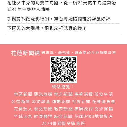
花蓮女中旁的阿婆牛肉麵，從一碗20元的牛肉湯開始
到40年不變的人情味
手機剪輯微電影行銷，東台灣記協開班授課獲好評
下雨天的大飛蛾，飛到家裡就真的慘了
花蓮新聞網
最專業、最迅速、最全面的在地新聞報導
網站總覽：
地區新聞
觀光旅遊
地方新聞
產業消費
美食生活
公益新聞
消防專區
運動新聞
社會新聞
花蓮區漁會
花蓮超人
藝文新聞
教育新聞
專題探討
交通運輸
全球消息
健康醫學
綜合新聞
花蓮0403地震專區
2024暑期夏令營專區