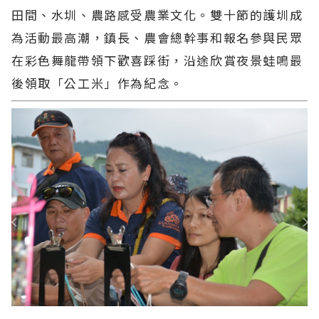
田間、水圳、農路感受農業文化。雙十節的護圳成
為活動最高潮，鎮長、農會總幹事和報名參與民眾
在彩色舞龍帶領下歡喜踩街，沿途欣賞夜景蛙鳴最
後領取「公工米」作為紀念。