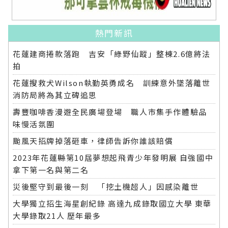
熱門新訊
花蓮建商捲款落跑 吉安「綠野仙蹤」整棟2.6億將法
拍
花蓮搜救犬Wilson執勤英勇成名 訓練意外墜落離世
消防局將為其立碑追思
壽豐咖啡香漫遊全民廣場登場 職人市集手作體驗品
味慢活氛圍
颱風天招牌掉落砸車，律師告訴你誰該賠償
2023年花蓮縣第10屆夢想起飛青少年發明展 自強國中
拿下第一名與第二名
災後堅守到最後一刻 「挖土機超人」因感染離世
大學獨立招生海星創紀錄 高達九成錄取國立大學 東華
大學錄取21人 歷年最多