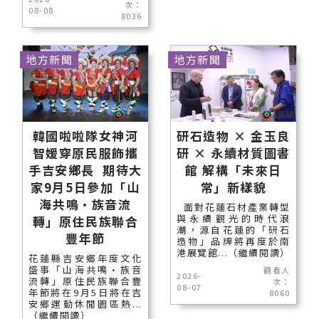
次：
08-08
8036
地方新聞
地方新聞
韓國啦啦隊女神河
研石造物 × 金玉良
智媛穿原民服飾攜
研 × 永續材質圖書
手吉安鄉長 期待大
館 解構「未來日
家9月5日參加「山
常」新樣貌
海共鳴•族音流
面對花蓮石材產業轉型
與永續觀光的時代浪
轉」原住民族聯合
潮，源自花蓮的「研石
豐年節
造物」品牌將再度於南
港展覽館...（繼續閱讀）
花蓮縣吉安鄉年度文化
盛事「山海共鳴•族音
觀看人
2026-
流轉」原住民族聯合豐
次：
08-07
年節將在9月5日將在吉
8060
安鄉運動休閒園區熱...
（繼續閱讀）