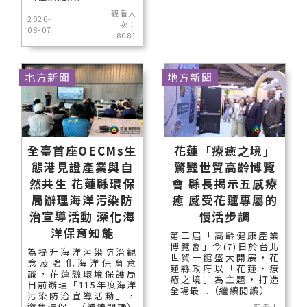
觀看人
2026-
次：
08-07
8081
地方新聞
地方新聞
全臺首座OECMs生
花蓮「療癒之境」
態港見證產業與自
驚豔世貿高齡博覽
然共生 花蓮縣環保
會 縣長揭示五感療
局辦理海洋污染防
癒 感受花蓮專屬的
治宣導活動 深化海
慢活步調
洋保育知能
第三屆「高齡健康產業
博覽會」今(7)日於台北
為提升海洋污染防治觀
世貿一館盛大開展，花
念及強化海洋保育意
蓮縣政府以「花蓮‧療
識，花蓮縣環境保護局
癒之境」為主題，打造
日前辦理「115年度海洋
全場最...（繼續閱讀）
污染防治宣導活動」，
邀集環保...（繼續閱讀）