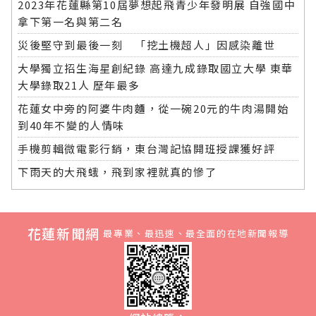
2023年花蓮縣第10屆夢想起飛青少年發明展 自強國中
拿下第一名與第二名
災後堅守到最後一刻 「挖土機超人」因感染離世
大學獨立招生海星創紀錄 高達九成錄取國立大學 東華
大學錄取21人 歷年最多
花蓮女中旁的阿婆牛肉麵，從一碗20元的牛肉湯開始
到40年不變的人情味
手機剪輯微電影行銷，東台灣記協開班授課獲好評
下雨天的大飛蛾，飛到家裡就真的慘了
花蓮新聞網
最專業、最迅速、最全面的在地新聞報導