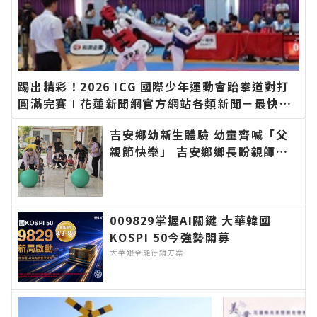
踢出精彩！2026 ICG 國際少年運動會跆拳道對打
圓滿完賽∣花蓮新聞網官方網站各類新聞－最快速
的今日新聞報導 最新的在地資訊！
吉安鄉幼新生體驗 幼童齊喊「父
親節快樂」 吉安鄉鄉長盼親師協
力陪伴孩子快樂成長學習∣花蓮新
聞網官方網站各類新聞－最快速的
今日新聞報導 最新的在地資訊！
009829掌握AI關鍵 大華韓國
KOSPI 50今強勢開募
大華銀全能行銷方案