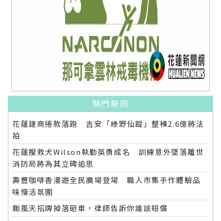
熱門新訊
花蓮建商捲款落跑 吉安「綠野仙蹤」整棟2.6億將法
拍
花蓮搜救犬Wilson執勤英勇成名 訓練意外墜落離世
消防局將為其立碑追思
壽豐咖啡香漫遊全民廣場登場 職人市集手作體驗品
味慢活氛圍
颱風天招牌掉落砸車，律師告訴你誰該賠償