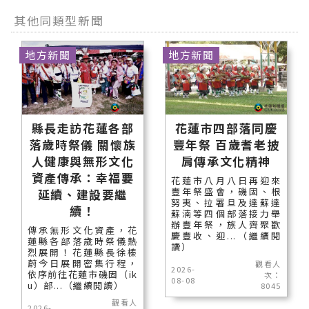
其他同類型新聞
地方新聞
地方新聞
縣長走訪花蓮各部
花蓮市四部落同慶
落歲時祭儀 關懷族
豐年祭 百歲耆老披
人健康與無形文化
肩傳承文化精神
資產傳承：幸福要
花蓮市八月八日再迎來
豐年祭盛會，磯固、根
延續、建設要繼
努夷、拉署旦及達蘇達
續！
蘇湳等四個部落接力舉
辦豐年祭，族人齊聚歡
傳承無形文化資產，花
慶豐收、迎...（繼續閱
蓮縣各部落歲時祭儀熱
讀）
烈展開！花蓮縣長徐榛
蔚今日展開密集行程，
觀看人
2026-
依序前往花蓮市磯固（ik
次：
08-08
u）部...（繼續閱讀）
8045
觀看人
2026-