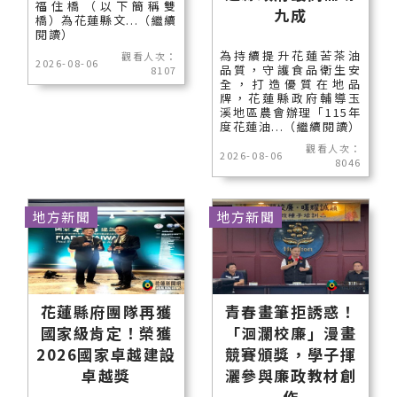
福住橋（以下簡稱雙
九成
橋）為花蓮縣文...（繼續
閱讀）
為持續提升花蓮苦茶油
觀看人次：
2026-08-06
品質，守護食品衛生安
8107
全，打造優質在地品
牌，花蓮縣政府輔導玉
溪地區農會辦理「115年
度花蓮油...（繼續閱讀）
觀看人次：
2026-08-06
8046
地方新聞
地方新聞
花蓮縣府團隊再獲
青春畫筆拒誘惑！
國家級肯定！榮獲
「洄瀾校廉」漫畫
2026國家卓越建設
競賽頒獎，學子揮
卓越獎
灑參與廉政教材創
作