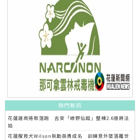
熱門新訊
花蓮建商捲款落跑 吉安「綠野仙蹤」整棟2.6億將法
拍
花蓮搜救犬Wilson執勤英勇成名 訓練意外墜落離世