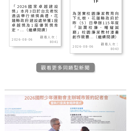
「2026國家卓越建設
獎」本月3日於台北君悅
為落實校園廉潔教育向
酒店舉行頒獎典禮，花
下扎根，花蓮縣政府於
蓮縣政府建設處榮獲1座
昨（5）日舉辦115年度
卓越獎及1座優質獎肯
「洄瀾校廉．曙耀誠
定，...（繼續閱讀）
巔」校園廉潔教材漫畫
創作競賽...（繼續閱讀）
觀看人次：
2026-08-06
8041
觀看人次：
2026-08-06
8043
觀看更多同類型新聞