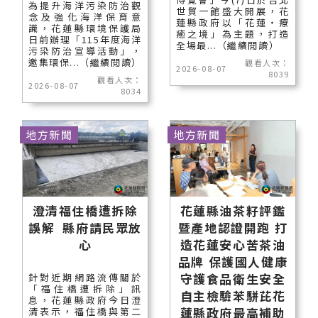
為提升海洋污染防治觀
世貿一館盛大開展，花
念及強化海洋保育意
蓮縣政府以「花蓮‧療
識，花蓮縣環境保護局
癒之境」為主題，打造
日前辦理「115年度海洋
全場最...（繼續閱讀）
污染防治宣導活動」，
邀集環保...（繼續閱讀）
觀看人次：
2026-08-07
8039
觀看人次：
2026-08-07
8034
地方新聞
地方新聞
澄清福住橋遭拆除
花蓮縣油茶籽評鑑
誤解 縣府請民眾放
暨產地認證開跑 打
心
造花蓮安心苦茶油
品牌 保護國人健康
守護食品衛生安全
針對近期網路流傳關於
「福住橋遭拆除」訊
自主檢驗苯駢芘花
息，花蓮縣政府今日澄
蓮縣政府最高補助
清表示，福住橋與第二