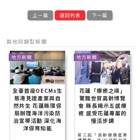
上一篇
返回列表
下一篇
其他同類型新聞
地方新聞
地方新聞
全臺首座OECMs生
花蓮「療癒之境」
態港見證產業與自
驚豔世貿高齡博覽
然共生 花蓮縣環保
會 縣長揭示五感療
局辦理海洋污染防
癒 感受花蓮專屬的
治宣導活動 深化海
慢活步調
洋保育知能
第三屆「高齡健康產業
博覽會」今(7)日於台北