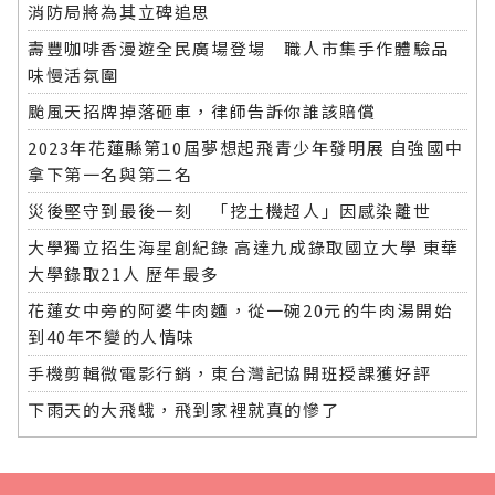
消防局將為其立碑追思
壽豐咖啡香漫遊全民廣場登場 職人市集手作體驗品
味慢活氛圍
颱風天招牌掉落砸車，律師告訴你誰該賠償
2023年花蓮縣第10屆夢想起飛青少年發明展 自強國中
拿下第一名與第二名
災後堅守到最後一刻 「挖土機超人」因感染離世
大學獨立招生海星創紀錄 高達九成錄取國立大學 東華
大學錄取21人 歷年最多
花蓮女中旁的阿婆牛肉麵，從一碗20元的牛肉湯開始
到40年不變的人情味
手機剪輯微電影行銷，東台灣記協開班授課獲好評
下雨天的大飛蛾，飛到家裡就真的慘了