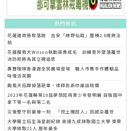
熱門新訊
花蓮建商捲款落跑 吉安「綠野仙蹤」整棟2.6億將法
拍
花蓮搜救犬Wilson執勤英勇成名 訓練意外墜落離世
消防局將為其立碑追思
壽豐咖啡香漫遊全民廣場登場 職人市集手作體驗品
味慢活氛圍
颱風天招牌掉落砸車，律師告訴你誰該賠償
2023年花蓮縣第10屆夢想起飛青少年發明展 自強國中
拿下第一名與第二名
災後堅守到最後一刻 「挖土機超人」因感染離世
大學獨立招生海星創紀錄 高達九成錄取國立大學 東華
大學錄取21人 歷年最多