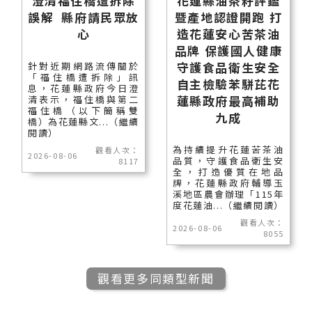
澄清福住橋遭拆除
花蓮縣油茶籽評鑑
誤解 縣府請民眾放
暨產地認證開跑 打
心
造花蓮安心苦茶油
品牌 保護國人健康
守護食品衛生安全
針對近期網路流傳關於
「福住橋遭拆除」訊
自主檢驗苯駢芘花
息，花蓮縣政府今日澄
蓮縣政府最高補助
清表示，福住橋與第二
福住橋（以下簡稱雙
九成
橋）為花蓮縣文...（繼續
閱讀）
為持續提升花蓮苦茶油
觀看人次：
2026-08-06
品質，守護食品衛生安
8117
全，打造優質在地品
牌，花蓮縣政府輔導玉
溪地區農會辦理「115年
度花蓮油...（繼續閱讀）
觀看人次：
2026-08-06
8055
觀看更多同類型新聞