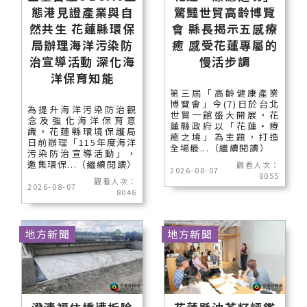
態港見證產業與自
驚豔世貿高齡博覽
然共生 花蓮縣環保
會 縣長揭示五感療
局辦理海洋污染防
癒 感受花蓮專屬的
治宣導活動 深化海
慢活步調
洋保育知能
第三屆「高齡健康產業
博覽會」今(7)日於台北
為提升海洋污染防治觀
世貿一館盛大開展，花
念及強化海洋保育意
蓮縣政府以「花蓮‧療
識，花蓮縣環境保護局
癒之境」為主題，打造
日前辦理「115年度海洋
全場最...（繼續閱讀）
污染防治宣導活動」，
邀集環保...（繼續閱讀）
觀看人次：
2026-08-07
8055
觀看人次：
2026-08-07
8046
地方新聞
地方新聞