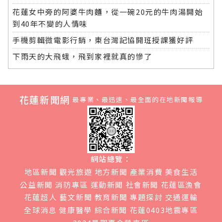
花蓮女中旁的阿婆牛肉麵，從一碗20元的牛肉湯開始
到40年不變的人情味
手機剪輯微電影行銷，東台灣記協開班授課獲好評
下雨天的大飛蛾，飛到家裡就真的慘了
花蓮新聞網
最專業、最迅速、最全面的在地新聞報導
網站總覽：
地區新聞
觀光旅遊
地方新聞
產業消費
美食生活
公益新聞
消防專區
運動新聞
社會新聞
花蓮區漁會
花蓮超人
藝文新聞
教育新聞
專題探討
交通運輸
全球消息
健康醫學
綜合新聞
花蓮0403地震專區