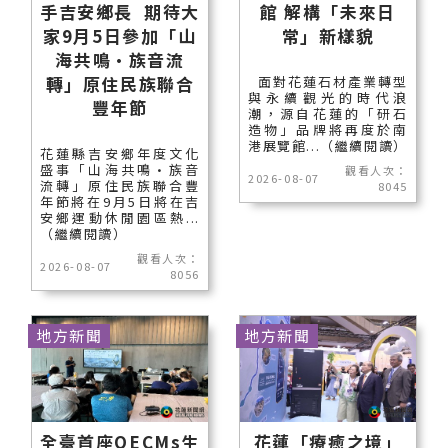
手吉安鄉長 期待大
館 解構「未來日
家9月5日參加「山
常」新樣貌
海共鳴•族音流
轉」原住民族聯合
面對花蓮石材產業轉型
與永續觀光的時代浪
豐年節
潮，源自花蓮的「研石
造物」品牌將再度於南
港展覽館...（繼續閱讀）
花蓮縣吉安鄉年度文化
盛事「山海共鳴•族音
觀看人次：
2026-08-07
流轉」原住民族聯合豐
8045
年節將在9月5日將在吉
安鄉運動休閒園區熱...
（繼續閱讀）
觀看人次：
2026-08-07
8056
地方新聞
地方新聞
全臺首座OECMs生
花蓮「療癒之境」