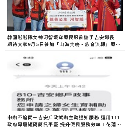
韓國啦啦隊女神河智媛穿原民服飾攜手吉安鄉長
期待大家9月5日參加「山海共鳴•族音流轉」原住
民族聯合豐年節∣花蓮新聞網官方網站各類新聞－
最快速的今日新聞報導 最新的在地資訊！
申辦不追問－吉安戶政試辦主動通知服務 運用111
政府專屬短碼簡訊平臺 提升便民服務效率∣花蓮新