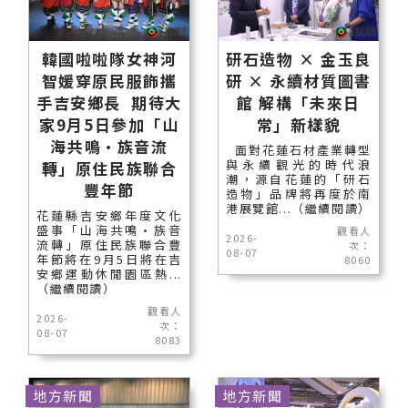
韓國啦啦隊女神河
研石造物 × 金玉良
智媛穿原民服飾攜
研 × 永續材質圖書
手吉安鄉長 期待大
館 解構「未來日
家9月5日參加「山
常」新樣貌
海共鳴•族音流
面對花蓮石材產業轉型
與永續觀光的時代浪
轉」原住民族聯合
潮，源自花蓮的「研石
豐年節
造物」品牌將再度於南
港展覽館...（繼續閱讀）
花蓮縣吉安鄉年度文化
盛事「山海共鳴•族音
觀看人
2026-
流轉」原住民族聯合豐
次：
08-07
年節將在9月5日將在吉
8060
安鄉運動休閒園區熱...
（繼續閱讀）
觀看人
2026-
次：
08-07
8083
地方新聞
地方新聞