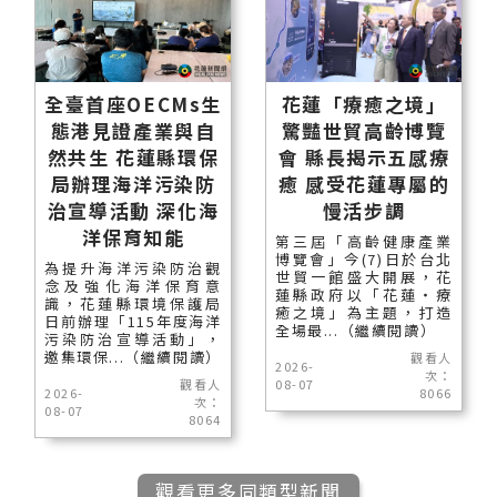
全臺首座OECMs生
花蓮「療癒之境」
態港見證產業與自
驚豔世貿高齡博覽
然共生 花蓮縣環保
會 縣長揭示五感療
局辦理海洋污染防
癒 感受花蓮專屬的
治宣導活動 深化海
慢活步調
洋保育知能
第三屆「高齡健康產業
博覽會」今(7)日於台北
為提升海洋污染防治觀
世貿一館盛大開展，花
念及強化海洋保育意
蓮縣政府以「花蓮‧療
識，花蓮縣環境保護局
癒之境」為主題，打造
日前辦理「115年度海洋
全場最...（繼續閱讀）
污染防治宣導活動」，
邀集環保...（繼續閱讀）
觀看人
2026-
次：
觀看人
08-07
2026-
8066
次：
08-07
8064
觀看更多同類型新聞