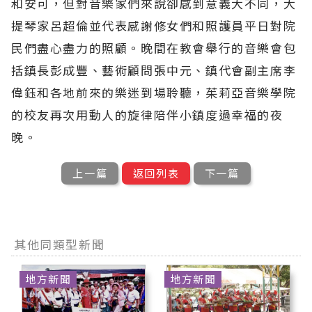
和安可，但對音樂家們來說卻感到意義大不同，大
提琴家呂超倫並代表感謝修女們和照護員平日對院
民們盡心盡力的照顧。晚間在教會舉行的音樂會包
括鎮長彭成豐、藝術顧問張中元、鎮代會副主席李
偉鈺和各地前來的樂迷到場聆聽，茱莉亞音樂學院
的校友再次用動人的旋律陪伴小鎮度過幸福的夜
晚。
上一篇
返回列表
下一篇
其他同類型新聞
地方新聞
地方新聞