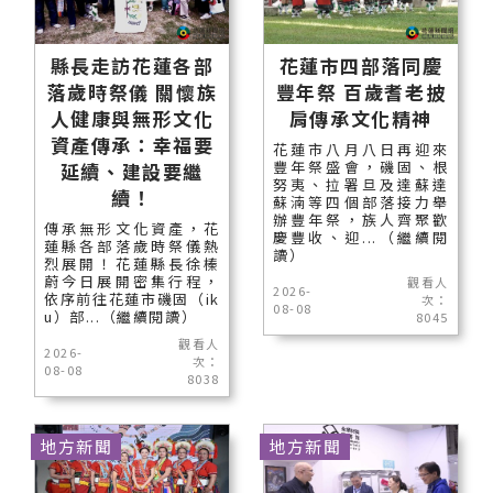
縣長走訪花蓮各部
花蓮市四部落同慶
落歲時祭儀 關懷族
豐年祭 百歲耆老披
人健康與無形文化
肩傳承文化精神
資產傳承：幸福要
花蓮市八月八日再迎來
豐年祭盛會，磯固、根
延續、建設要繼
努夷、拉署旦及達蘇達
續！
蘇湳等四個部落接力舉
辦豐年祭，族人齊聚歡
傳承無形文化資產，花
慶豐收、迎...（繼續閱
蓮縣各部落歲時祭儀熱
讀）
烈展開！花蓮縣長徐榛
蔚今日展開密集行程，
觀看人
2026-
依序前往花蓮市磯固（ik
次：
08-08
u）部...（繼續閱讀）
8045
觀看人
2026-
次：
08-08
8038
地方新聞
地方新聞