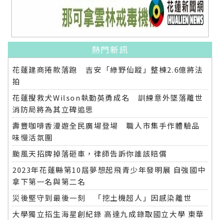
熱門新訊
花蓮建商捲款落跑 吉安「綠野仙蹤」整棟2.6億將法
拍
花蓮搜救犬Wilson執勤英勇成名 訓練意外墜落離世
消防局將為其立碑追思
壽豐咖啡香漫遊全民廣場登場 職人市集手作體驗品
味慢活氛圍
颱風天招牌掉落砸車，律師告訴你誰該賠償
2023年花蓮縣第10屆夢想起飛青少年發明展 自強國中
拿下第一名與第二名
災後堅守到最後一刻 「挖土機超人」因感染離世
大學獨立招生海星創紀錄 高達九成錄取國立大學 東華