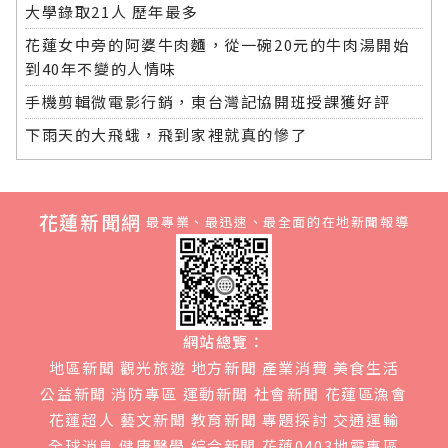
大學錄取21人 歷年最多
花蓮女中旁的阿婆牛肉麵，從一碗20元的牛肉湯開始
到40年不變的人情味
手機剪輯微電影行銷，東台灣記協開班授課獲好評
下雨天的大飛蛾，飛到家裡就真的慘了
花蓮新聞網
最專業、最迅速、最全面的在地新聞報導
網站總覽：
地區新聞
觀光旅遊
地方新聞
產業消費
美食生活
公益新聞
消防專區
運動新聞
社會新聞
花蓮區漁會
花蓮超人
藝文新聞
教育新聞
專題探討
交通運輸
全球消息
健康醫學
綜合新聞
花蓮0403地震專區