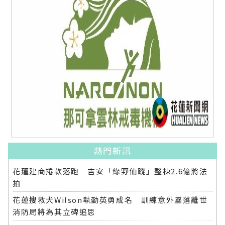
熱門新訊
花蓮建商捲款落跑 吉安「綠野仙蹤」整棟2.6億將法
拍
花蓮搜救犬Wilson執勤英勇成名 訓練意外墜落離世
消防局將為其立碑追思