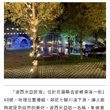
「波西米亞民宿」位於花蓮縣吉安鄉東海一街1
68號，地理位置優越，鄰近七腳川溪下游，讓人能
夠感受到自然的美好，波西米亞這一名稱，象徵著