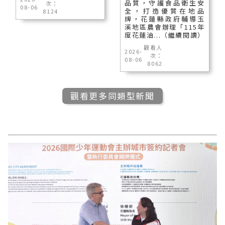
品質，守護食品衛生安
次：
08-06
全，打造優質在地品
8124
牌，花蓮縣政府輔導玉
溪地區農會辦理「115年
度花蓮油...（繼續閱讀）
觀看人
2026-
次：
08-06
8062
觀看更多同類型新聞