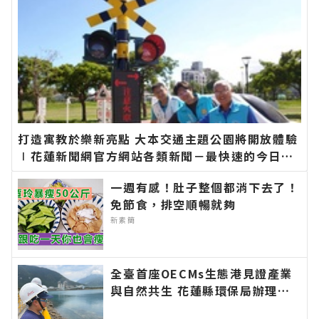
打造寓教於樂新亮點 大本交通主題公園將開放體驗
∣花蓮新聞網官方網站各類新聞－最快速的今日新
聞報導 最新的在地資訊！
一週有感！肚子整個都消下去了！
免節食，排空順暢就夠
新素簡
全臺首座OECMs生態港見證產業
與自然共生 花蓮縣環保局辦理海
洋污染防治宣導活動 深化海洋保