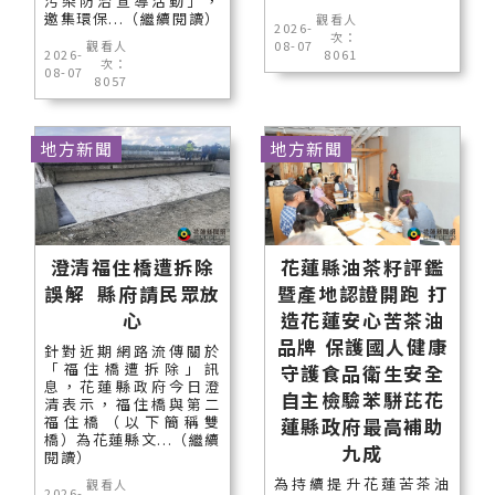
污染防治宣導活動」，
邀集環保...（繼續閱讀）
觀看人
2026-
次：
觀看人
08-07
2026-
8061
次：
08-07
8057
地方新聞
地方新聞
澄清福住橋遭拆除
花蓮縣油茶籽評鑑
誤解 縣府請民眾放
暨產地認證開跑 打
心
造花蓮安心苦茶油
品牌 保護國人健康
針對近期網路流傳關於
「福住橋遭拆除」訊
守護食品衛生安全
息，花蓮縣政府今日澄
自主檢驗苯駢芘花
清表示，福住橋與第二
福住橋（以下簡稱雙
蓮縣政府最高補助
橋）為花蓮縣文...（繼續
九成
閱讀）
為持續提升花蓮苦茶油
觀看人
2026-