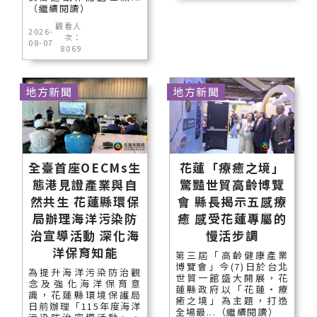
（繼續閱讀）
觀看人
2026-
次：
08-07
8069
地方新聞
地方新聞
全臺首座OECMs生
花蓮「療癒之境」
態港見證產業與自
驚豔世貿高齡博覽
然共生 花蓮縣環保
會 縣長揭示五感療
局辦理海洋污染防
癒 感受花蓮專屬的
治宣導活動 深化海
慢活步調
洋保育知能
第三屆「高齡健康產業
博覽會」今(7)日於台北
為提升海洋污染防治觀
世貿一館盛大開展，花
念及強化海洋保育意
蓮縣政府以「花蓮‧療
識，花蓮縣環境保護局
癒之境」為主題，打造
日前辦理「115年度海洋
全場最...（繼續閱讀）