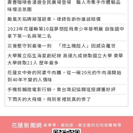
壽豐咖啡香漫遊全民廣場登場 職人市集手作體驗品
味慢活氛圍
颱風天招牌掉落砸車，律師告訴你誰該賠償
2023年花蓮縣第10屆夢想起飛青少年發明展 自強國中
拿下第一名與第二名
災後堅守到最後一刻 「挖土機超人」因感染離世
大學獨立招生海星創紀錄 高達九成錄取國立大學 東華
大學錄取21人 歷年最多
花蓮女中旁的阿婆牛肉麵，從一碗20元的牛肉湯開始
到40年不變的人情味
手機剪輯微電影行銷，東台灣記協開班授課獲好評
下雨天的大飛蛾，飛到家裡就真的慘了
花蓮新聞網
最專業、最迅速、最全面的在地新聞報導