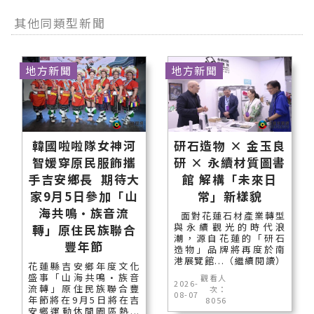
其他同類型新聞
地方新聞
地方新聞
韓國啦啦隊女神河
研石造物 × 金玉良
智媛穿原民服飾攜
研 × 永續材質圖書
手吉安鄉長 期待大
館 解構「未來日
家9月5日參加「山
常」新樣貌
海共鳴•族音流
面對花蓮石材產業轉型
與永續觀光的時代浪
轉」原住民族聯合
潮，源自花蓮的「研石
豐年節
造物」品牌將再度於南
港展覽館...（繼續閱讀）
花蓮縣吉安鄉年度文化
盛事「山海共鳴•族音
觀看人
2026-
流轉」原住民族聯合豐
次：
08-07
年節將在9月5日將在吉
8056
安鄉運動休閒園區熱...