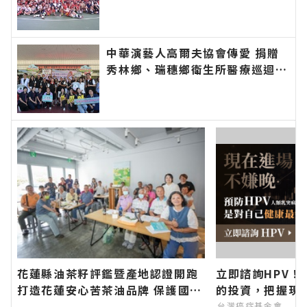
幸福要延續、建設要繼續！∣花蓮
新聞網官方網站各類新聞－最快速
的今日新聞報導 最新的在地資
訊！
中華演藝人高爾夫協會傳愛 捐贈
秀林鄉、瑞穗鄉衛生所醫療巡迴車
縣長代表花蓮鄉親表達感謝∣花蓮
新聞網官方網站各類新聞－最快速
的今日新聞報導 最新的在地資
訊！
花蓮縣油茶籽評鑑暨產地認證開跑
立即諮詢HPV！
打造花蓮安心苦茶油品牌 保護國人
的投資，把握現
健康守護食品衛生安全 自主檢驗苯
台灣癌症基金會