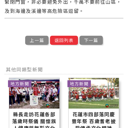
緊閉門窗，非必要避免外出，千萬不要前往山區，
及到海邊及溪邊等高危險區逗留。
上一篇
返回列表
下一篇
其他同類型新聞
地方新聞
地方新聞
縣長走訪花蓮各部
花蓮市四部落同慶
落歲時祭儀 關懷族
豐年祭 百歲耆老披
人健康與無形文化
肩傳承文化精神