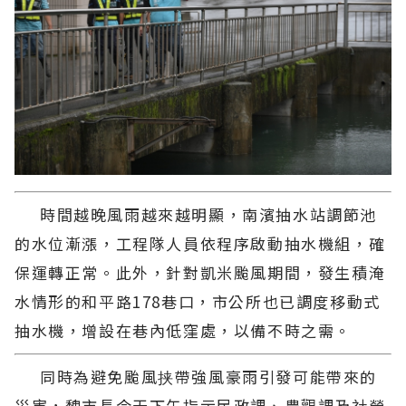
時間越晚風雨越來越明顯，南濱抽水站調節池
的水位漸漲，工程隊人員依程序啟動抽水機組，確
保運轉正常。此外，針對凱米颱風期間，發生積淹
水情形的和平路178巷口，市公所也已調度移動式
抽水機，增設在巷內低窪處，以備不時之需。
同時為避免颱風挟帶強風豪雨引發可能帶來的
災害，魏市長今天下午指示民政課、農觀課及社勞