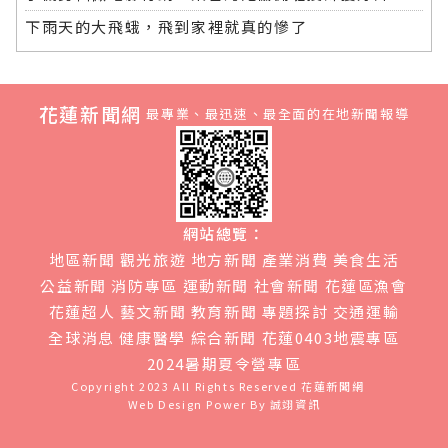
下雨天的大飛蛾，飛到家裡就真的慘了
花蓮新聞網
最專業、最迅速、最全面的在地新聞報導
網站總覽：
地區新聞
觀光旅遊
地方新聞
產業消費
美食生活
公益新聞
消防專區
運動新聞
社會新聞
花蓮區漁會
花蓮超人
藝文新聞
教育新聞
專題探討
交通運輸
全球消息
健康醫學
綜合新聞
花蓮0403地震專區
2024暑期夏令營專區
Copyright 2023 All Rights Reserved
花蓮新聞網
Web Design Power By
誠翊資訊