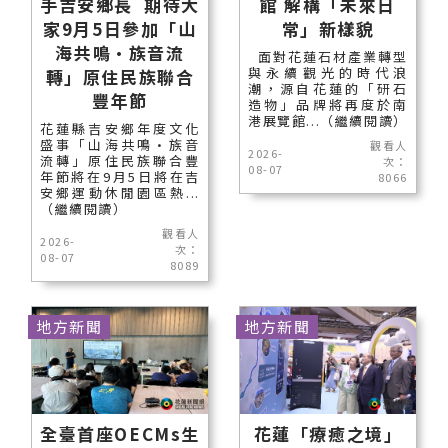
手吉安鄉長 期待大
館 解構「未來日
家9月5日參加「山
常」新樣貌
海共鳴•族音流
面對花蓮石材產業轉型
與永續觀光的時代浪
轉」原住民族聯合
潮，源自花蓮的「研石
豐年節
造物」品牌將再度於南
港展覽館...（繼續閱讀）
花蓮縣吉安鄉年度文化
盛事「山海共鳴•族音
觀看人
2026-
流轉」原住民族聯合豐
次：
08-07
年節將在9月5日將在吉
8066
安鄉運動休閒園區熱...
（繼續閱讀）
觀看人
2026-
次：
08-07
8089
地方新聞
地方新聞
全臺首座OECMs生
花蓮「療癒之境」