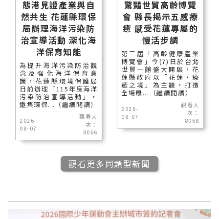
態港見證產業與自
驚豔世貿高齡博覽
然共生 花蓮縣環保
會 縣長揭示五感療
局辦理海洋污染防
癒 感受花蓮專屬的
治宣導活動 深化海
慢活步調
洋保育知能
第三屆「高齡健康產業
博覽會」今(7)日於台北
為提升海洋污染防治觀
世貿一館盛大開展，花
念及強化海洋保育意
蓮縣政府以「花蓮‧療
識，花蓮縣環境保護局
癒之境」為主題，打造
日前辦理「115年度海洋
全場最...（繼續閱讀）
污染防治宣導活動」，
邀集環保...（繼續閱讀）
觀看人
2026-
次：
觀看人
08-07
2026-
8068
次：
08-07
8066
觀看更多同類型新聞