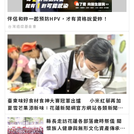
伴侶和妳一起預防HPV，才有資格說愛妳！
台灣癌症基金會
臺東味好食材食神大賽冠軍出爐 小米紅藜再加
夏雪芒果添新味∣花蓮新聞網官方網站各類新聞－
最快速的今日新聞報導 最新的在地資訊！
縣長走訪花蓮各部落歲時祭儀 關
懷族人健康與無形文化資產傳承：