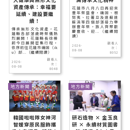
資產傳承：幸福要
花蓮市八月八日再迎來
豐年祭盛會，磯固、根
延續、建設要繼
努夷、拉署旦及達蘇達
續！
蘇湳等四個部落接力舉
辦豐年祭，族人齊聚歡
傳承無形文化資產，花
慶豐收、迎...（繼續閱
蓮縣各部落歲時祭儀熱
讀）
烈展開！花蓮縣長徐榛
蔚今日展開密集行程，
觀看人
2026-
依序前往花蓮市磯固（ik
次：
08-08
u）部...（繼續閱讀）
8052
觀看人
2026-
次：
08-08
8048
地方新聞
地方新聞
韓國啦啦隊女神河
研石造物 × 金玉良
智媛穿原民服飾攜
研 × 永續材質圖書