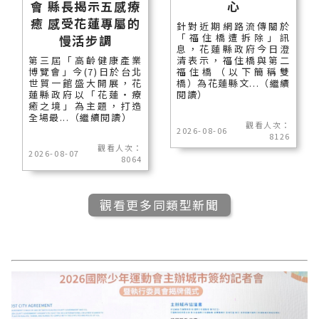
會 縣長揭示五感療
心
癒 感受花蓮專屬的
針對近期網路流傳關於
「福住橋遭拆除」訊
慢活步調
息，花蓮縣政府今日澄
第三屆「高齡健康產業
清表示，福住橋與第二
博覽會」今(7)日於台北
福住橋（以下簡稱雙
世貿一館盛大開展，花
橋）為花蓮縣文...（繼續
蓮縣政府以「花蓮‧療
閱讀）
癒之境」為主題，打造
全場最...（繼續閱讀）
觀看人次：
2026-08-06
8126
觀看人次：
2026-08-07
8064
觀看更多同類型新聞