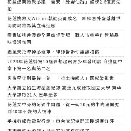
花蓮建商捲款落跑 吉安「綠野仙蹤」整棟2.6億將法
拍
花蓮搜救犬Wilson執勤英勇成名 訓練意外墜落離世
消防局將為其立碑追思
壽豐咖啡香漫遊全民廣場登場 職人市集手作體驗品
味慢活氛圍
颱風天招牌掉落砸車，律師告訴你誰該賠償
2023年花蓮縣第10屆夢想起飛青少年發明展 自強國中
拿下第一名與第二名
災後堅守到最後一刻 「挖土機超人」因感染離世
大學獨立招生海星創紀錄 高達九成錄取國立大學 東華
大學錄取21人 歷年最多
花蓮女中旁的阿婆牛肉麵，從一碗20元的牛肉湯開始
到40年不變的人情味
手機剪輯微電影行銷，東台灣記協開班授課獲好評
下雨天的大飛蛾，飛到家裡就真的慘了