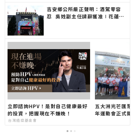
吉安鄉公所嚴正聲明：酒駕零容
忍 吳姓副主任請辭獲准∣花蓮新
聞網官方網站各類新聞－最快速的
今日新聞報導 最新的在地資訊！
立即諮詢HPV！是對自己健康最好
五大洲光芒匯聚花
的投資，把握現在不嫌晚！
年運動會正式開
全球年輕選手團
台灣癌症基金會
界、以文化凝聚