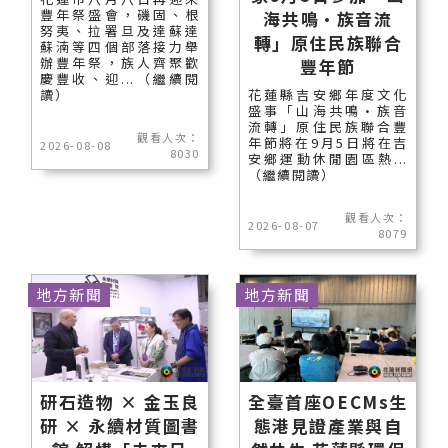
豐年祭盛會，磯固、根
海共鳴•族音流
努夷、拉署旦及達蘇達
轉」原住民族聯合
蘇湳等四個部落接力舉
辦豐年祭，族人齊聚歡
豐年節
慶豐收、迎...（繼續閱
讀）
花蓮縣吉安鄉年度文化
盛事「山海共鳴•族音
流轉」原住民族聯合豐
觀看人次：
年節將在9月5日將在吉
2026-08-08
8030
安鄉運動休閒園區熱...
（繼續閱讀）
觀看人次：
2026-08-07
8079
地方新聞
地方新聞
研石造物 × 金玉良
全臺首座OECMs生
研 × 永續材質圖書
態港見證產業與自