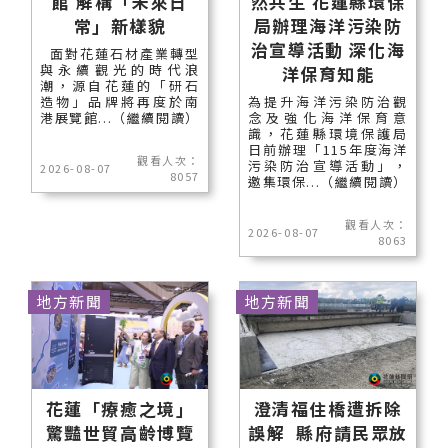
館 解構「未來日
然共生 花蓮縣環保
常」新樣貌
局辦理海洋污染防
治宣導活動 深化海
面對花蓮石材產業轉型
與永續觀光的時代浪
洋保育知能
潮，源自花蓮的「研石
造物」品牌將再度於南
為提升海洋污染防治觀
港展覽館...（繼續閱讀）
念及強化海洋保育意
識，花蓮縣環境保護局
日前辦理「115年度海洋
觀看人次：
污染防治宣導活動」，
2026-08-07
8057
邀集環保...（繼續閱讀）
觀看人次：
2026-08-07
8063
地方新聞
地方新聞
花蓮「療癒之境」
澄清福住橋遭拆除
驚豔世貿高齡博覽
誤解 縣府請民眾放