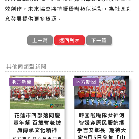
效創作，未來協會將持續舉辦類似活動，為社區創
意發展提供更多資源。
上一篇
返回列表
下一篇
其他同類型新聞
地方新聞
地方新聞
花蓮市四部落同慶
韓國啦啦隊女神河
豐年祭 百歲耆老披
智媛穿原民服飾攜
肩傳承文化精神
手吉安鄉長 期待大
家9月5日參加「山
花蓮市八月八日再迎來