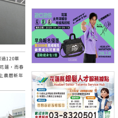
120單
到花蓮，而春
上農曆新年