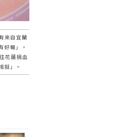
，有來自宜蘭
有好報」。
前往花蓮捐血
相挺」。