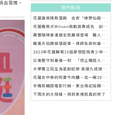
捐血習慣，
熱門新訊
花蓮建商捲款落跑 吉安「綠野仙蹤」整棟2.6億將法拍
花蓮搜救犬Wilson執勤英勇成名 訓練意外墜落離世 消防局將為其立碑追思
壽豐咖啡香漫遊全民廣場登場 職人市集手作體驗品味慢活氛圍
颱風天招牌掉落砸車，律師告訴你誰該賠償
2023年花蓮縣第10屆夢想起飛青少年發明展 自強國中拿下第一名與第二名
災後堅守到最後一刻 「挖土機超人」因感染離世
大學獨立招生海星創紀錄 高達九成錄取國立大學 東華大學錄取21人 歷年最多
花蓮女中旁的阿婆牛肉麵，從一碗20元的牛肉湯開始到40年不變的人情味
手機剪輯微電影行銷，東台灣記協開班授課獲好評
下雨天的大飛蛾，飛到家裡就真的慘了