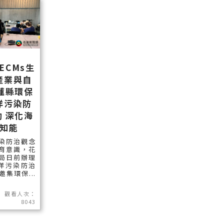
ECMs生
產業與自
蓮縣環保
洋污染防
 深化海
知能
染防治觀念
育意識，花
局日前辦理
海洋污染防治
集環保...
觀看人次：
8043