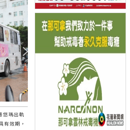
普悠瑪出軌
具有效期，