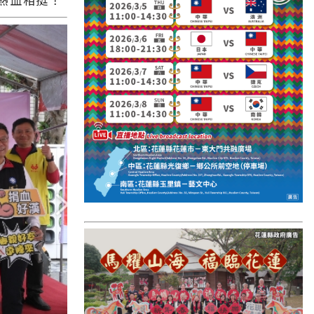
國外報導
台東縣
關山鎮
苗栗縣
其他地區
新竹市
和平鄉
台南市
澎湖縣
香港
台東市