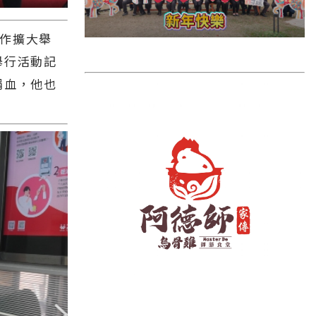
雲林縣
長濱鄉
作擴大舉
台東市
舉行活動記
捐血，他也
池上鄉
鹿野鄉
彰化縣