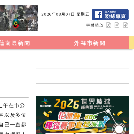
2026年08月07日 星期五
字體縮放
蓮南區新聞
外縣市新聞
瑞穗鄉
花蓮縣全區
玉里鎮
2024暑期夏令營專區
卓溪鄉
台北市
富里鄉
新北市
台中市
上午在市公
彰化縣
芊以及多位
自己一直都
高雄市
熱血相挺！