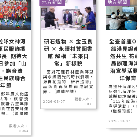
地方新聞
地方新聞
啦隊女神河
研石造物 × 金玉良
全臺首座O
原民服飾攜
研 × 永續材質圖書
態港見證
鄉長 期待大
館 解構「未來日
然共生 花
5日參加「山
常」新樣貌
局辦理海
鳴•族音流
治宣導活動
面對花蓮石材產業轉型
與永續觀光的時代浪潮，
住民族聯合
洋保育
源自花蓮的「研石造物」
豐年節
品牌將再度於南港展覽
為提升海洋污
館...（繼續閱讀）
及強化海洋保
安鄉年度文化盛
蓮縣環境保護
共鳴•族音流
觀看人次：
「115年度
2026-08-07
民族聯合豐年節
8036
宣導活動」，邀
日將在吉安鄉運
（繼續閱讀）
熱...（繼續閱
2026-08-07
觀看人次：
8044