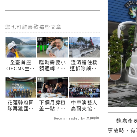
您也可能喜歡這些文章
PR
全臺首座
臨時需要小
澄清福住橋
OECMs生態
額週轉？上
遭拆除誤解
港見證產業
【易借網】
縣府請民眾
與自然共生
找人幫！資
放心∣花蓮
PR
花蓮縣環保
金快速到位
新聞網官方
局辦理海洋
網站各類新
污染防治宣
聞－最快速
花蓮縣府團
下個月房租
中華演藝人
導活動 深化
的今日新聞
隊再獲國家
差一點？快
高爾夫協會
海洋保育知
報導 最新的
級肯定！榮
上【易借
傳愛 捐贈秀
能∣花蓮新
在地資訊！
Recommended by
魏嘉彥表示
獲2026國家
網】三分鐘
林鄉、瑞穗
聞網官方網
卓越建設卓
解決燃眉之
鄉衛生所醫
站各類新聞
事故時，有
越獎∣花蓮
急
療巡迴車 縣
－最快速的