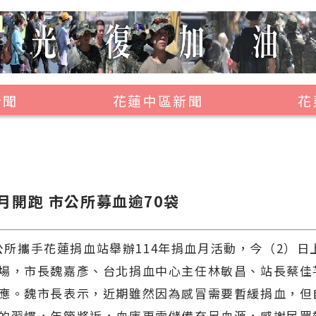
新聞
花蓮中區新聞
花
壽豐鄉
鳳林鎮
萬榮鄉
月開跑 市公所募血逾70袋
光復鄉
豐濱鄉
攜手花蓮捐血站舉辦114年捐血月活動，今（2）日
場，市長魏嘉彥、台北捐血中心主任林敏昌、站長蔡佳
應。魏市長表示，近期雖然因為感冒需要暫緩捐血，但
的習慣，年節將近，血庫更需儲備充足血源，感謝民眾