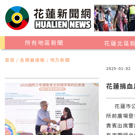
所有地區新聞
花蓮北區
花蓮市
首頁 / 各類最速報 / 地方新聞
吉安鄉
2025-01-02
新城鄉
花蓮捐血
秀林鄉
花蓮市公所
所前廣場登
貴賓出席響
有定期捐血