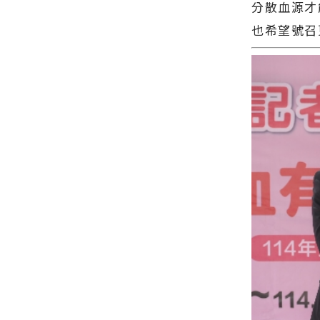
新聞網官方
長代表花蓮
分散血源才
今日新聞報
網站各類新
鄉親表達感
導 最新的在
也希望號召
聞－最快速
謝∣花蓮新
地資訊！
的今日新聞
聞網官方網
報導 最新的
站各類新聞
在地資訊！
－最快速的
今日新聞報
導 最新的在
地資訊！