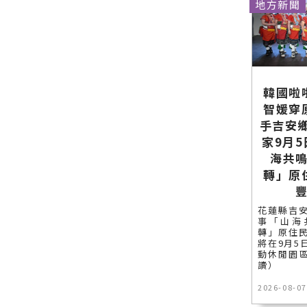
地方新聞
韓國啦
智媛穿
手吉安
家9月
海共
轉」原
花蓮縣吉
事「山海
轉」原住
將在9月5
動休閒園區
讀）
2026-08-07