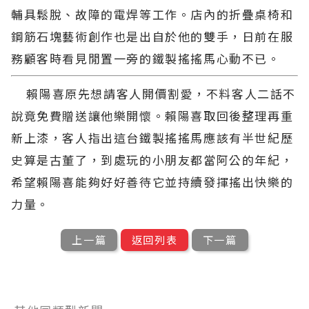
輔具鬆脫、故障的電焊等工作。店內的折疊桌椅和
鋼筋石塊藝術創作也是出自於他的雙手，日前在服
務顧客時看見閒置一旁的鐵製搖搖馬心動不已。
賴陽喜原先想請客人開價割愛，不料客人二話不
說竟免費贈送讓他樂開懷。賴陽喜取回後整理再重
新上漆，客人指出這台鐵製搖搖馬應該有半世紀歷
史算是古董了，到處玩的小朋友都當阿公的年紀，
希望賴陽喜能夠好好善待它並持續發揮搖出快樂的
力量。
上一篇
返回列表
下一篇