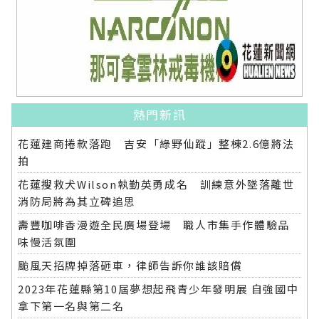
熱門新訊
花蓮建商捲款落跑 吉安「綠野仙蹤」整棟2.6億將法
拍
花蓮搜救犬Wilson執勤英勇成名 訓練意外墜落離世
消防局將為其立碑追思
壽豐咖啡香漫遊全民廣場登場 職人市集手作體驗品
味慢活氛圍
颱風天招牌掉落砸車，律師告訴你誰該賠償
2023年花蓮縣第10屆夢想起飛青少年發明展 自強國中
拿下第一名與第二名