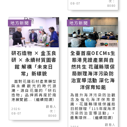
次：
08-07
8080
地方新聞
地方新聞
研石造物 × 金玉良
全臺首座OECMs生
研 × 永續材質圖書
態港見證產業與自
館 解構「未來日
然共生 花蓮縣環保
常」新樣貌
局辦理海洋污染防
治宣導活動 深化海
面對花蓮石材產業轉型
與永續觀光的時代浪
洋保育知能
潮，源自花蓮的「研石
造物」品牌將再度於南
為提升海洋污染防治觀
港展覽館...（繼續閱讀）
念及強化海洋保育意
識，花蓮縣環境保護局
觀看人
日前辦理「115年度海洋
2026-
次：
污染防治宣導活動」，
08-07
8060
邀集環保...（繼續閱讀）
觀看人
2026-