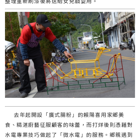
整理重新刷漆後將送給女兒戲耍用。
去年起開設「廣式腸粉」的賴陽喜用家鄉美
食、精湛廚藝征服顧客的味蕾，而打烊後則憑藉對
水電專業技巧做起了「微水電」的服務。鄉親遇到