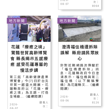
次：
08-07
8064
地方新聞
地方新聞
花蓮「療癒之境」
澄清福住橋遭拆除
驚豔世貿高齡博覽
誤解 縣府請民眾放
會 縣長揭示五感療
心
癒 感受花蓮專屬的
針對近期網路流傳關於
「福住橋遭拆除」訊
慢活步調
息，花蓮縣政府今日澄
第三屆「高齡健康產業
清表示，福住橋與第二
博覽會」今(7)日於台北
福住橋（以下簡稱雙
世貿一館盛大開展，花
橋）為花蓮縣文...（繼續
蓮縣政府以「花蓮‧療
閱讀）
癒之境」為主題，打造
觀看人
全場最...（繼續閱讀）
2026-
次：
08-06
觀看人
8126
2026-
次：
08-07