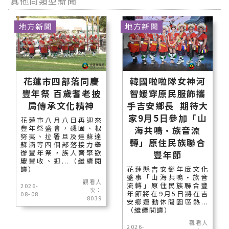
其他同類型新聞
地方新聞
地方新聞
花蓮市四部落同慶
韓國啦啦隊女神河
豐年祭 百歲耆老披
智媛穿原民服飾攜
肩傳承文化精神
手吉安鄉長 期待大
家9月5日參加「山
花蓮市八月八日再迎來
豐年祭盛會，磯固、根
海共鳴•族音流
努夷、拉署旦及達蘇達
轉」原住民族聯合
蘇湳等四個部落接力舉
辦豐年祭，族人齊聚歡
豐年節
慶豐收、迎...（繼續閱
讀）
花蓮縣吉安鄉年度文化
盛事「山海共鳴•族音
觀看人
流轉」原住民族聯合豐
2026-
次：
年節將在9月5日將在吉
08-08
8039
安鄉運動休閒園區熱...
（繼續閱讀）
觀看人
2026-