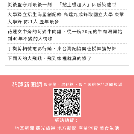
災後堅守到最後一刻 「挖土機超人」因感染離世
大學獨立招生海星創紀錄 高達九成錄取國立大學 東華
大學錄取21人 歷年最多
花蓮女中旁的阿婆牛肉麵，從一碗20元的牛肉湯開始
到40年不變的人情味
手機剪輯微電影行銷，東台灣記協開班授課獲好評
下雨天的大飛蛾，飛到家裡就真的慘了
花蓮新聞網
最專業、最迅速、最全面的在地新聞報導
網站總覽：
地區新聞
觀光旅遊
地方新聞
產業消費
美食生活