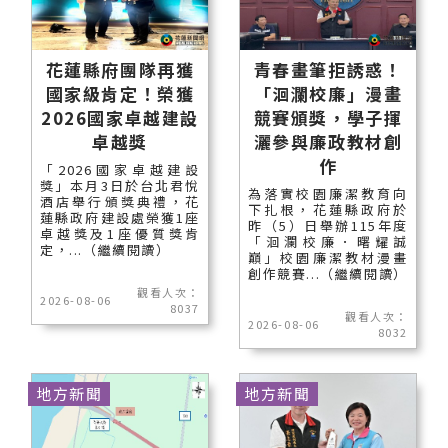
花蓮縣府團隊再獲
青春畫筆拒誘惑！
國家級肯定！榮獲
「洄瀾校廉」漫畫
2026國家卓越建設
競賽頒獎，學子揮
卓越獎
灑參與廉政教材創
作
「2026國家卓越建設
獎」本月3日於台北君悅
為落實校園廉潔教育向
酒店舉行頒獎典禮，花
下扎根，花蓮縣政府於
蓮縣政府建設處榮獲1座
昨（5）日舉辦115年度
卓越獎及1座優質獎肯
「洄瀾校廉．曙耀誠
定，...（繼續閱讀）
巔」校園廉潔教材漫畫
創作競賽...（繼續閱讀）
觀看人次：
2026-08-06
8037
觀看人次：
2026-08-06
8032
地方新聞
地方新聞