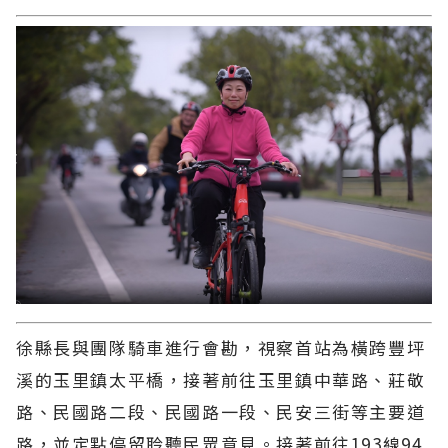
徐縣長與團隊騎車進行會勘，視察首站為橫跨豐坪
溪的玉里鎮太平橋，接著前往玉里鎮中華路、莊敬
路、民國路二段、民國路一段、民安三街等主要道
路，並定點停留聆聽民眾意見。接著前往193線94