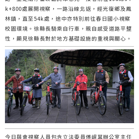
k+800處展開視察，一路沿線北返，經光復鄉及鳳
林鎮，直至54k處，途中亦特別前往春日國小視察
校園環境。徐縣長騎乘自行車，親自感受道路平整
性，顯見徐縣長對於地方基礎設施的重視與關心。
今日與會視察人員包含立法委員傅崐萁辦公室主任