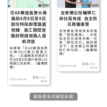
花68鄉道高寮大橋
吉安鄉公所輔導仁
路段8月8日至9日
和社區有成 自主防
部份時段辦理路面
災再獲優等
刨鋪 施工期間道
吉安鄉長游淑貞長年推
動「韌性鄉城」、社區
路封閉請用路人提
自主防災成果亮眼，在
前改道
其「韌性防災」施政理
念下，吉安鄉公所輔導
為辦理「花68鄉道高寮
的仁和社區...（繼續閱
大橋0918震災復建工
讀）
程」，花蓮縣政府將於8
月8日至9日進行東側193
線路口至高寮...（繼續閱
觀看人次：
2026-08-06
讀）
8038
觀看人次：
2026-08-06
8041
觀看更多同類型新聞