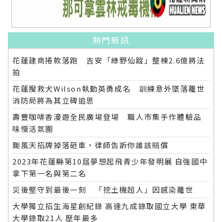
熱門新訊
花蓮建商捲款落跑 吉安「綠野仙蹤」整棟2.6億將法
拍
花蓮搜救犬Wilson執勤英勇成名 訓練意外墜落離世
消防局將為其立碑追思
壽豐咖啡香漫遊全民廣場登場 職人市集手作體驗品
味慢活氛圍
颱風天招牌掉落砸車，律師告訴你誰該賠償
2023年花蓮縣第10屆夢想起飛青少年發明展 自強國中
拿下第一名與第二名
災後堅守到最後一刻 「挖土機超人」因感染離世
大學獨立招生海星創紀錄 高達九成錄取國立大學 東華
大學錄取21人 歷年最多