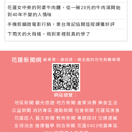
花蓮女中旁的阿婆牛肉麵，從一碗20元的牛肉湯開始
到40年不變的人情味
手機剪輯微電影行銷，東台灣記協開班授課獲好評
下雨天的大飛蛾，飛到家裡就真的慘了
花蓮新聞網
最專業、最迅速、最全面的在地新聞報導
網站總覽：
地區新聞
觀光旅遊
地方新聞
產業消費
美食生活
公益新聞
消防專區
運動新聞
社會新聞
花蓮區漁會
花蓮超人
藝文新聞
教育新聞
專題探討
交通運輸
全球消息
健康醫學
綜合新聞
花蓮0403地震專區