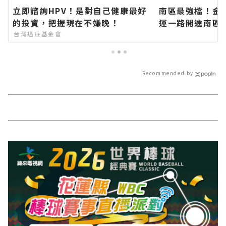
立即諮詢HPV！是對自己健康最好
南區最強檔！金
的投資，把握現在不嫌晚！
運一路開進南區
針花季 消費滿百
台灣癌症基金會
扇∣花蓮新聞網
－最快速的今日
地資訊！
Recommended by