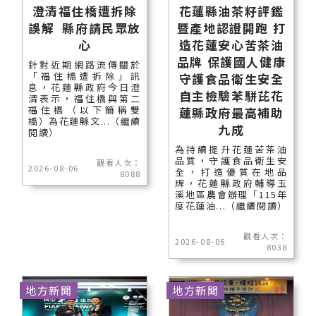
澄清福住橋遭拆除
花蓮縣油茶籽評鑑
誤解 縣府請民眾放
暨產地認證開跑 打
心
造花蓮安心苦茶油
品牌 保護國人健康
針對近期網路流傳關於
「福住橋遭拆除」訊
守護食品衛生安全
息，花蓮縣政府今日澄
自主檢驗苯駢芘花
清表示，福住橋與第二
福住橋（以下簡稱雙
蓮縣政府最高補助
橋）為花蓮縣文...（繼續
九成
閱讀）
為持續提升花蓮苦茶油
品質，守護食品衛生安
觀看人次：
2026-08-06
全，打造優質在地品
8088
牌，花蓮縣政府輔導玉
溪地區農會辦理「115年
度花蓮油...（繼續閱讀）
觀看人次：
2026-08-06
8038
地方新聞
地方新聞