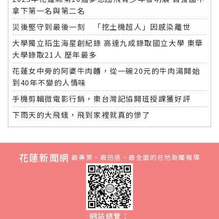
拿下第一名與第二名
災後堅守到最後一刻 「挖土機超人」因感染離世
大學獨立招生海星創紀錄 高達九成錄取國立大學 東華
大學錄取21人 歷年最多
花蓮女中旁的阿婆牛肉麵，從一碗20元的牛肉湯開始
到40年不變的人情味
手機剪輯微電影行銷，東台灣記協開班授課獲好評
下雨天的大飛蛾，飛到家裡就真的慘了
花蓮新聞網
最專業、最迅速、最全面的在地新聞報導
網站總覽：