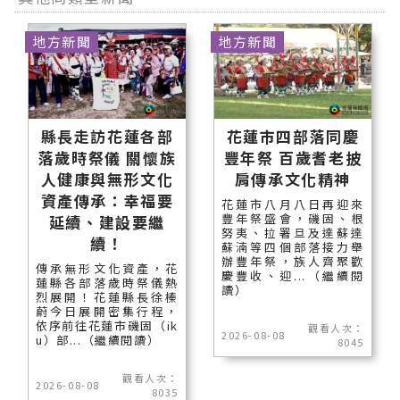
地方新聞
地方新聞
縣長走訪花蓮各部
花蓮市四部落同慶
落歲時祭儀 關懷族
豐年祭 百歲耆老披
人健康與無形文化
肩傳承文化精神
資產傳承：幸福要
花蓮市八月八日再迎來
豐年祭盛會，磯固、根
延續、建設要繼
努夷、拉署旦及達蘇達
續！
蘇湳等四個部落接力舉
辦豐年祭，族人齊聚歡
傳承無形文化資產，花
慶豐收、迎...（繼續閱
蓮縣各部落歲時祭儀熱
讀）
烈展開！花蓮縣長徐榛
蔚今日展開密集行程，
依序前往花蓮市磯固（ik
觀看人次：
2026-08-08
u）部...（繼續閱讀）
8045
觀看人次：
2026-08-08
8035