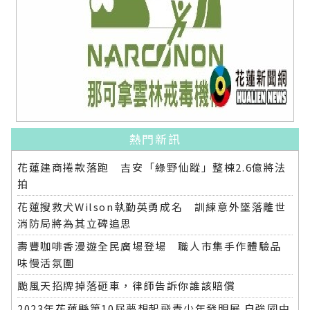
熱門新訊
花蓮建商捲款落跑 吉安「綠野仙蹤」整棟2.6億將法
拍
花蓮搜救犬Wilson執勤英勇成名 訓練意外墜落離世
消防局將為其立碑追思
壽豐咖啡香漫遊全民廣場登場 職人市集手作體驗品
味慢活氛圍
颱風天招牌掉落砸車，律師告訴你誰該賠償
2023年花蓮縣第10屆夢想起飛青少年發明展 自強國中