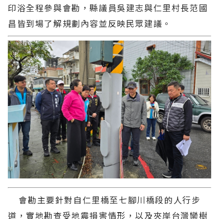
印浴全程參與會勘，縣議員吳建志與仁里村長范國
昌皆到場了解規劃內容並反映民眾建議。
會勘主要針對自仁里橋至七腳川橋段的人行步
道，實地勘查受地震損害情形，以及夾岸台灣欒樹