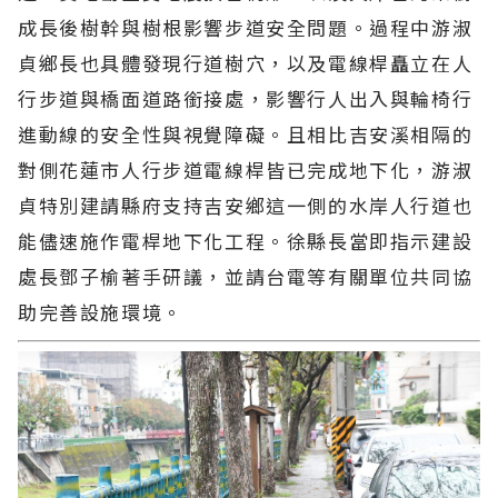
成長後樹幹與樹根影響步道安全問題。過程中游淑
貞鄉長也具體發現行道樹穴，以及電線桿矗立在人
行步道與橋面道路銜接處，影響行人出入與輪椅行
進動線的安全性與視覺障礙。且相比吉安溪相隔的
對側花蓮市人行步道電線桿皆已完成地下化，游淑
貞特別建請縣府支持吉安鄉這一側的水岸人行道也
能儘速施作電桿地下化工程。徐縣長當即指示建設
處長鄧子榆著手研議，並請台電等有關單位共同協
助完善設施環境。