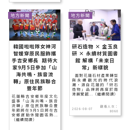
地方新聞
地方新聞
韓國啦啦隊女神河
研石造物 × 金玉良
智媛穿原民服飾攜
研 × 永續材質圖書
手吉安鄉長 期待大
館 解構「未來日
家9月5日參加「山
常」新樣貌
海共鳴•族音流
面對花蓮石材產業轉型
與永續觀光的時代浪
轉」原住民族聯合
潮，源自花蓮的「研石
豐年節
造物」品牌將再度於南
港展覽館...（繼續閱讀）
花蓮縣吉安鄉年度文化
盛事「山海共鳴•族音
流轉」原住民族聯合豐
觀看人次：
2026-08-07
年節將在9月5日將在吉
8060
安鄉運動休閒園區熱...
（繼續閱讀）