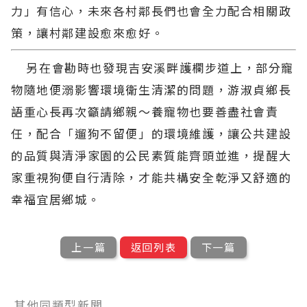
力」有信心，未來各村鄰長們也會全力配合相關政
策，讓村鄰建設愈來愈好。
另在會勘時也發現吉安溪畔護欄步道上，部分寵
物隨地便溺影響環境衛生清潔的問題，游淑貞鄉長
語重心長再次籲請鄉親～養寵物也要善盡社會責
任，配合「遛狗不留便」的環境維護，讓公共建設
的品質與清淨家園的公民素質能齊頭並進，提醒大
家重視狗便自行清除，才能共構安全乾淨又舒適的
幸福宜居鄉城。
上一篇
返回列表
下一篇
其他同類型新聞