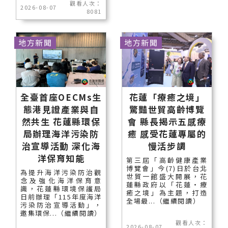
觀看人次：
2026-08-07
8081
地方新聞
地方新聞
全臺首座OECMs生
花蓮「療癒之境」
態港見證產業與自
驚豔世貿高齡博覽
然共生 花蓮縣環保
會 縣長揭示五感療
局辦理海洋污染防
癒 感受花蓮專屬的
治宣導活動 深化海
慢活步調
洋保育知能
第三屆「高齡健康產業
博覽會」今(7)日於台北
為提升海洋污染防治觀
世貿一館盛大開展，花
念及強化海洋保育意
蓮縣政府以「花蓮‧療
識，花蓮縣環境保護局
癒之境」為主題，打造
日前辦理「115年度海洋
全場最...（繼續閱讀）
污染防治宣導活動」，
邀集環保...（繼續閱讀）
觀看人次：
2026-08-07