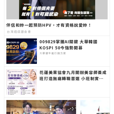
伴侶和妳一起預防HPV，才有資格說愛妳！
台灣癌症基金會
009829掌握AI關鍵 大華韓國
KOSPI 50今強勢開募
大華銀全能行銷方案
花蓮美業協會九月開辦美容師養成
班打造無痛轉職首選 小班制實作
教學協助零基礎學員建立扎實技術
邁向創業之路∣花蓮新聞網官方網
站各類新聞－最快速的今日新聞報
導 最新的在地資訊！