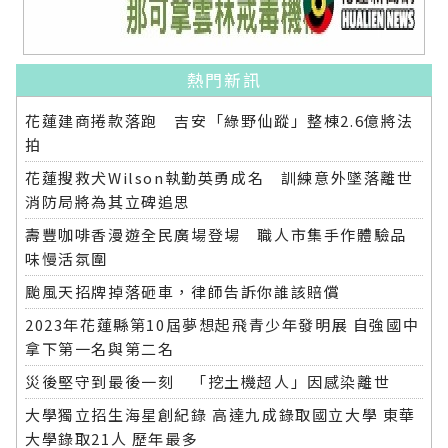
熱門新訊
花蓮建商捲款落跑 吉安「綠野仙蹤」整棟2.6億將法
拍
花蓮搜救犬Wilson執勤英勇成名 訓練意外墜落離世
消防局將為其立碑追思
壽豐咖啡香漫遊全民廣場登場 職人市集手作體驗品
味慢活氛圍
颱風天招牌掉落砸車，律師告訴你誰該賠償
2023年花蓮縣第10屆夢想起飛青少年發明展 自強國中
拿下第一名與第二名
災後堅守到最後一刻 「挖土機超人」因感染離世
大學獨立招生海星創紀錄 高達九成錄取國立大學 東華
大學錄取21人 歷年最多