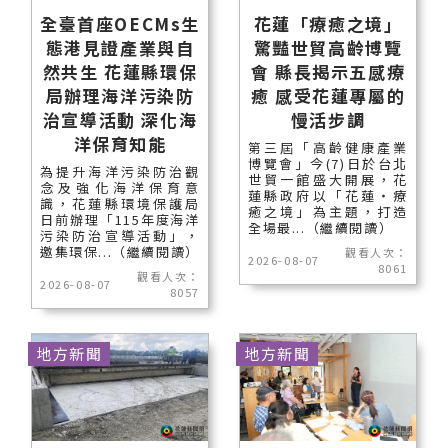
全臺首座OECMs生
花蓮「療癒之境」
態港見證產業與自
驚豔世貿高齡博覽
然共生 花蓮縣環保
會 縣長揭示五感療
局辦理海洋污染防
癒 感受花蓮專屬的
治宣導活動 深化海
慢活步調
洋保育知能
第三屆「高齡健康產業
博覽會」今(7)日於台北
為提升海洋污染防治觀
世貿一館盛大開展，花
念及強化海洋保育意
蓮縣政府以「花蓮‧療
識，花蓮縣環境保護局
癒之境」為主題，打造
日前辦理「115年度海洋
全場最...（繼續閱讀）
污染防治宣導活動」，
邀集環保...（繼續閱讀）
觀看人次：
2026-08-07
8061
觀看人次：
2026-08-07
8057
地方新聞
地方新聞