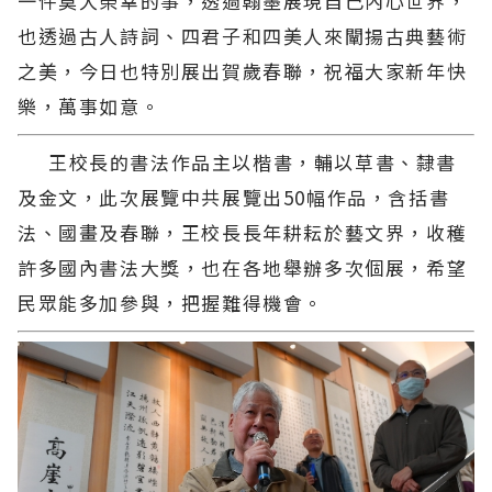
一件莫大榮幸的事，透過翰墨展現自己內心世界，
也透過古人詩詞、四君子和四美人來闡揚古典藝術
之美，今日也特別展出賀歲春聯，祝福大家新年快
樂，萬事如意。
王校長的書法作品主以楷書，輔以草書、隸書
及金文，此次展覽中共展覽出50幅作品，含括書
法、國畫及春聯，王校長長年耕耘於藝文界，收穫
許多國內書法大獎，也在各地舉辦多次個展，希望
民眾能多加參與，把握難得機會。