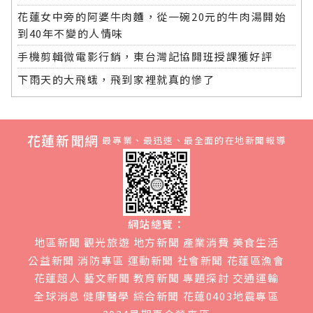
花蓮女中旁的阿婆牛肉麵，從一碗20元的牛肉湯開始
到40年不變的人情味
手機剪輯微電影行銷，東台灣記協開班授課獲好評
下雨天的大飛蛾，飛到家裡就真的慘了
花蓮新聞網
最專業、最迅速、最全面的在地新聞報導
網站總覽：
地區新聞
觀光旅遊
地方新聞
產業消費
美食生活
公益新聞
消防專區
運動新聞
社會新聞
花蓮區漁會
花蓮超人
藝文新聞
教育新聞
專題探討
交通運輸
全球消息
健康醫學
綜合新聞
花蓮0403地震專區