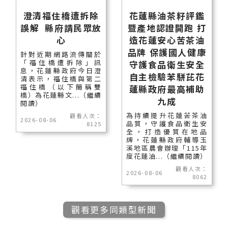
澄清福住橋遭拆除
花蓮縣油茶籽評鑑
誤解 縣府請民眾放
暨產地認證開跑 打
心
造花蓮安心苦茶油
品牌 保護國人健康
針對近期網路流傳關於
「福住橋遭拆除」訊
守護食品衛生安全
息，花蓮縣政府今日澄
自主檢驗苯駢芘花
清表示，福住橋與第二
福住橋（以下簡稱雙
蓮縣政府最高補助
橋）為花蓮縣文...（繼續
九成
閱讀）
為持續提升花蓮苦茶油
觀看人次：
2026-08-06
品質，守護食品衛生安
8125
全，打造優質在地品
牌，花蓮縣政府輔導玉
溪地區農會辦理「115年
度花蓮油...（繼續閱讀）
觀看人次：
2026-08-06
8062
觀看更多同類型新聞