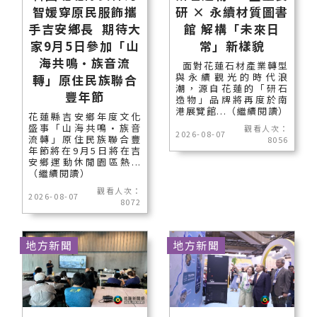
智媛穿原民服飾攜
研 × 永續材質圖書
手吉安鄉長 期待大
館 解構「未來日
家9月5日參加「山
常」新樣貌
海共鳴•族音流
面對花蓮石材產業轉型
與永續觀光的時代浪
轉」原住民族聯合
潮，源自花蓮的「研石
豐年節
造物」品牌將再度於南
港展覽館...（繼續閱讀）
花蓮縣吉安鄉年度文化
盛事「山海共鳴•族音
觀看人次：
2026-08-07
流轉」原住民族聯合豐
8056
年節將在9月5日將在吉
安鄉運動休閒園區熱...
（繼續閱讀）
觀看人次：
2026-08-07
8072
地方新聞
地方新聞