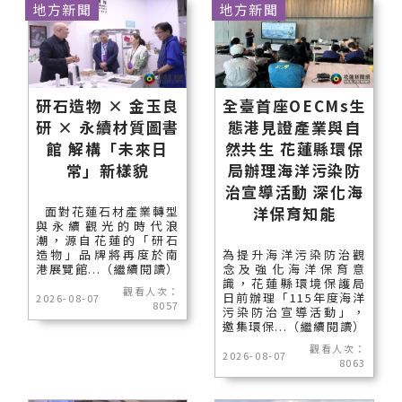
地方新聞
地方新聞
研石造物 × 金玉良
全臺首座OECMs生
研 × 永續材質圖書
態港見證產業與自
館 解構「未來日
然共生 花蓮縣環保
常」新樣貌
局辦理海洋污染防
治宣導活動 深化海
洋保育知能
面對花蓮石材產業轉型
與永續觀光的時代浪
潮，源自花蓮的「研石
造物」品牌將再度於南
為提升海洋污染防治觀
港展覽館...（繼續閱讀）
念及強化海洋保育意
識，花蓮縣環境保護局
觀看人次：
日前辦理「115年度海洋
2026-08-07
8057
污染防治宣導活動」，
邀集環保...（繼續閱讀）
觀看人次：
2026-08-07
8063