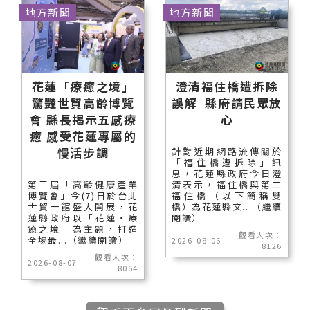
地方新聞
地方新聞
花蓮「療癒之境」
澄清福住橋遭拆除
驚豔世貿高齡博覽
誤解 縣府請民眾放
會 縣長揭示五感療
心
癒 感受花蓮專屬的
慢活步調
針對近期網路流傳關於
「福住橋遭拆除」訊
息，花蓮縣政府今日澄
第三屆「高齡健康產業
清表示，福住橋與第二
博覽會」今(7)日於台北
福住橋（以下簡稱雙
世貿一館盛大開展，花
橋）為花蓮縣文...（繼續
蓮縣政府以「花蓮‧療
閱讀）
癒之境」為主題，打造
觀看人次：
全場最...（繼續閱讀）
2026-08-06
8126
觀看人次：
2026-08-07
8064