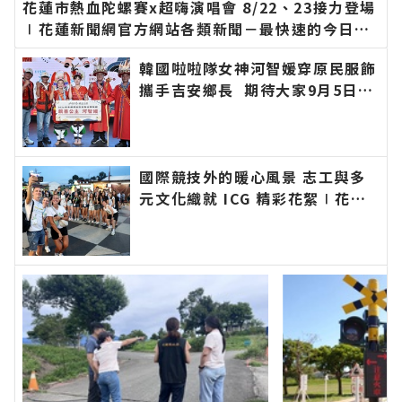
花蓮市熱血陀螺賽x超嗨演唱會 8/22、23接力登場
∣花蓮新聞網官方網站各類新聞－最快速的今日新
聞報導 最新的在地資訊！
韓國啦啦隊女神河智媛穿原民服飾
攜手吉安鄉長 期待大家9月5日參
加「山海共鳴•族音流轉」原住民
族聯合豐年節∣花蓮新聞網官方網
站各類新聞－最快速的今日新聞報
導 最新的在地資訊！
國際競技外的暖心風景 志工與多
元文化織就 ICG 精彩花絮∣花蓮
新聞網官方網站各類新聞－最快速
的今日新聞報導 最新的在地資
訊！