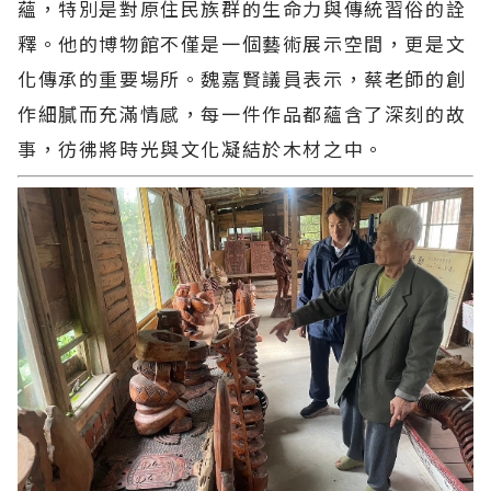
蘊，特別是對原住民族群的生命力與傳統習俗的詮
釋。他的博物館不僅是一個藝術展示空間，更是文
化傳承的重要場所。魏嘉賢議員表示，蔡老師的創
作細膩而充滿情感，每一件作品都蘊含了深刻的故
事，彷彿將時光與文化凝結於木材之中。