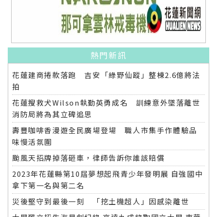
熱門新訊
花蓮建商捲款落跑 吉安「綠野仙蹤」整棟2.6億將法
拍
花蓮搜救犬Wilson執勤英勇成名 訓練意外墜落離世
消防局將為其立碑追思
壽豐咖啡香漫遊全民廣場登場 職人市集手作體驗品
味慢活氛圍
颱風天招牌掉落砸車，律師告訴你誰該賠償
2023年花蓮縣第10屆夢想起飛青少年發明展 自強國中
拿下第一名與第二名
災後堅守到最後一刻 「挖土機超人」因感染離世