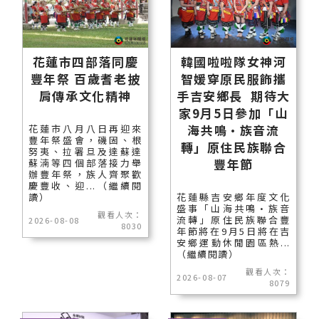
花蓮市四部落同慶
韓國啦啦隊女神河
豐年祭 百歲耆老披
智媛穿原民服飾攜
肩傳承文化精神
手吉安鄉長 期待大
家9月5日參加「山
海共鳴•族音流
花蓮市八月八日再迎來
豐年祭盛會，磯固、根
轉」原住民族聯合
努夷、拉署旦及達蘇達
豐年節
蘇湳等四個部落接力舉
辦豐年祭，族人齊聚歡
慶豐收、迎...（繼續閱
讀）
花蓮縣吉安鄉年度文化
盛事「山海共鳴•族音
觀看人次：
流轉」原住民族聯合豐
2026-08-08
8030
年節將在9月5日將在吉
安鄉運動休閒園區熱...
（繼續閱讀）
觀看人次：
2026-08-07
8079