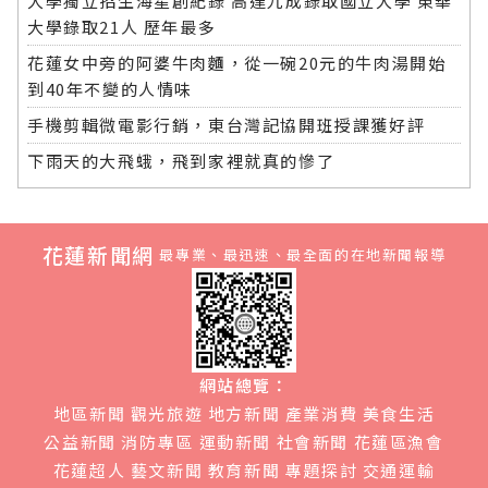
大學獨立招生海星創紀錄 高達九成錄取國立大學 東華
大學錄取21人 歷年最多
花蓮女中旁的阿婆牛肉麵，從一碗20元的牛肉湯開始
到40年不變的人情味
手機剪輯微電影行銷，東台灣記協開班授課獲好評
下雨天的大飛蛾，飛到家裡就真的慘了
花蓮新聞網
最專業、最迅速、最全面的在地新聞報導
網站總覽：
地區新聞
觀光旅遊
地方新聞
產業消費
美食生活
公益新聞
消防專區
運動新聞
社會新聞
花蓮區漁會
花蓮超人
藝文新聞
教育新聞
專題探討
交通運輸