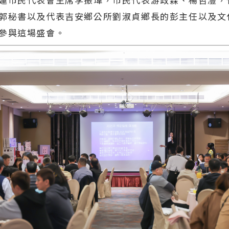
郭秘書以及代表吉安鄉公所劉淑貞鄉長的彭主任以及文
參與這場盛會。