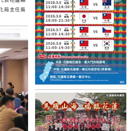
國外報導
化局主任吳
台東縣
關山鎮
苗栗縣
其他地區
新竹市
和平鄉
台南市
澎湖縣
香港
台東市