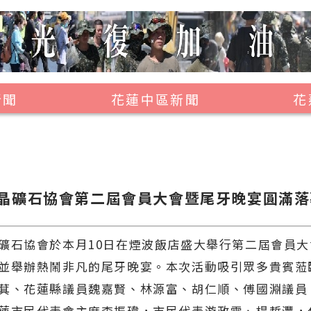
新聞
花蓮中區新聞
花
壽豐鄉
鳳林鎮
萬榮鄉
晶礦石協會第二屆會員大會暨尾牙晚宴圓滿落
光復鄉
豐濱鄉
礦石協會於本月10日在煙波飯店盛大舉行第二屆會員
並舉辦熱鬧非凡的尾牙晚宴。本次活動吸引眾多貴賓蒞
萁、花蓮縣議員魏嘉賢、林源富、胡仁順、傅國淵議員
蓮市民代表會主席李振瑋，市民代表游政霖、楊哲灃，