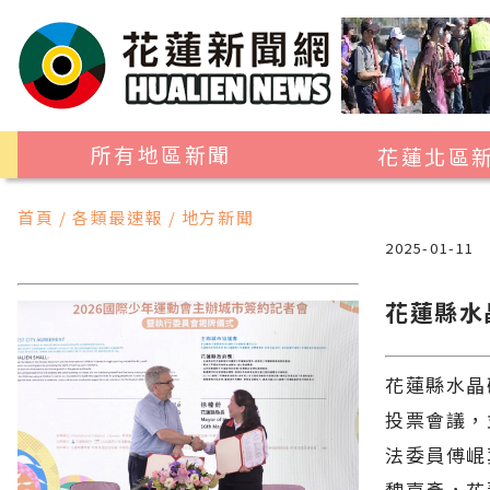
所有地區新聞
花蓮北區
花蓮市
首頁 / 各類最速報 / 地方新聞
吉安鄉
2025-01-11
新城鄉
花蓮縣水
秀林鄉
花蓮縣水晶
投票會議，
法委員傅崐
魏嘉彥，花