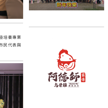
雲林縣
長濱鄉
台東市
池上鄉
極培養專業
鹿野鄉
市民代表與
彰化縣