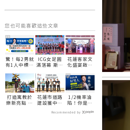
您也可能喜歡這些文章
PR
驚！每2男就
ICG女足圓
花蓮客家文
有1人中標？
滿落幕 斯洛
化盛宴啟動
不可能吧？
伐克封后 花
展現多元共
蓮小將榮登
融新魅力∣
PR
四強∣花蓮
花蓮新聞網
新聞網官方
官方網站各
網站各類新
類新聞－最
打造寓教於
花蓮市道路
1/2機率淪
聞－最快速
快速的今日
樂新亮點 大
建設獲中央
陷！你是好
的今日新聞
新聞報導 最
本交通主題
肯定 勇奪
男人還是渣
報導 最新的
新的在地資
Recommended by
公園將開放
「2026馬路
男？關鍵在
在地資訊！
訊！
體驗∣花蓮
好行評選」
這
新聞網官方
優良、佳作