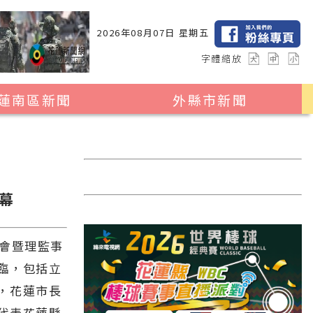
2026年08月07日 星期五
字體縮放
蓮南區新聞
外縣市新聞
瑞穗鄉
花蓮縣全區
玉里鎮
2024暑期夏令營專區
卓溪鄉
台北市
幕
富里鄉
新北市
台中市
大會暨理監事
彰化縣
臨，包括立
，花蓮市長
高雄市
代表花蓮縣