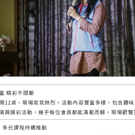
富 精彩不間斷
開12桌，現場氣氛熱烈。活動內容豐富多樣，包含趣
演與摸彩活動，幾乎每位會員都能滿載而歸，現場歡聲
年 多元課程持續推動