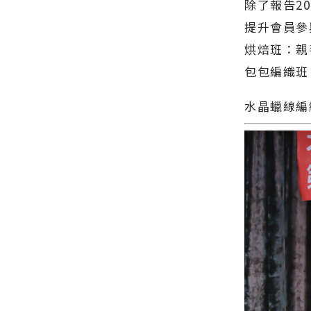
除了報告2
提升會員參
烘焙班：親
包包編織班
水晶蠟線編