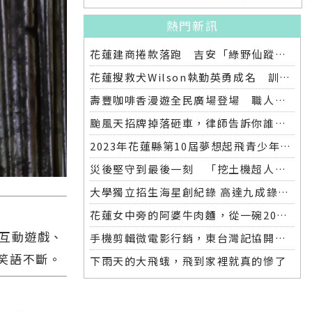
熱門新訊
花蓮建商捲款落跑 吉安「綠野仙蹤」整棟2.6億將法拍
花蓮搜救犬Wilson執勤英勇成名 訓練意外墜落離世 消防局將為其立碑追思
壽豐咖啡香漫遊全民廣場登場 職人市集手作體驗品味慢活氛圍
颱風天招牌掉落砸車，律師告訴你誰該賠償
2023年花蓮縣第10屆夢想起飛青少年發明展 自強國中拿下第一名與第二名
災後堅守到最後一刻 「挖土機超人」因感染離世
大學獨立招生海星創紀錄 高達九成錄取國立大學 東華大學錄取21人 歷年最多
花蓮女中旁的阿婆牛肉麵，從一碗20元的牛肉湯開始到40年不變的人情味
味互動遊戲、
手機剪輯微電影行銷，東台灣記協開班授課獲好評
笑語不斷。
下雨天的大飛蛾，飛到家裡就真的慘了