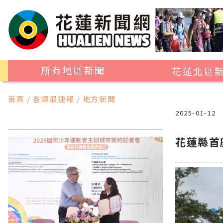
所有地區新聞
花蓮北區
花蓮市
首頁 / 各類最速報 / 地方新聞
吉安鄉
2025-01-12
新城鄉
花蓮縣首
秀林鄉