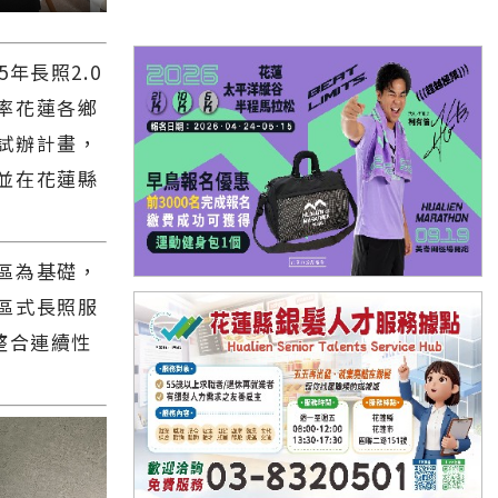
年長照2.0
率花蓮各鄉
試辦計畫，
並在花蓮縣
區為基礎，
區式長照服
整合連續性