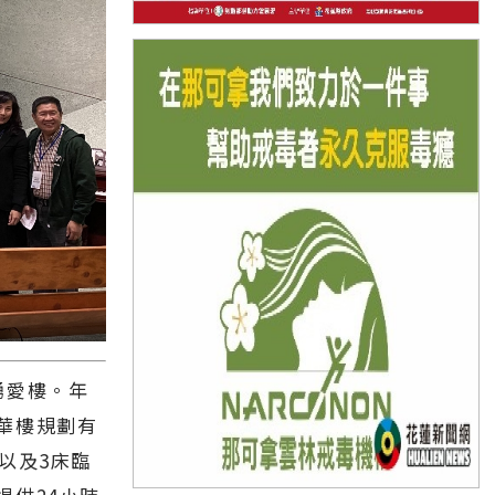
湧愛樓。年
華樓規劃有
以及3床臨