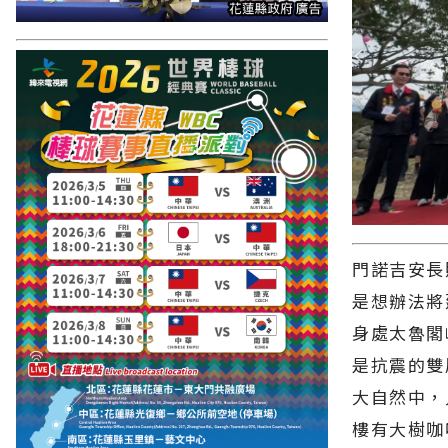
門諾吉安長
是想辦法將
身處太魯閣
是抗震的雙
大自然中，
樓有大樹咖