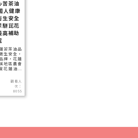
心苦茶油
國人健康
衛生安全
苯駢芘花
最高補助
成
蓮苦茶油品
衛生安全，
品牌，花蓮
溪地區農會
度花蓮油...
觀看人
次：
8055