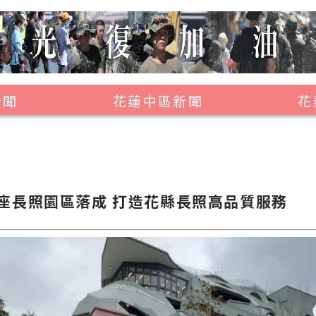
新聞
花蓮中區新聞
花
壽豐鄉
鳳林鎮
萬榮鄉
座長照園區落成 打造花縣長照高品質服務
光復鄉
豐濱鄉