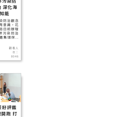
洋污染防
 深化海
知能
染防治觀念
育意識，花
局日前辦理
海洋污染防治
集環保...
觀看人
次：
8046
茶籽評鑑
開跑 打