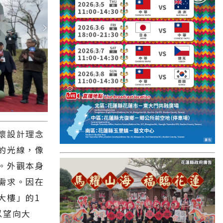
國外報導
台東縣
關山鎮
苗栗縣
其他地區
新竹市
和平鄉
懷設計理念
台南市
的光線，像
。外觀本身
澎湖縣
需求。因在
香港
大樓」的1
台東市
以望向大