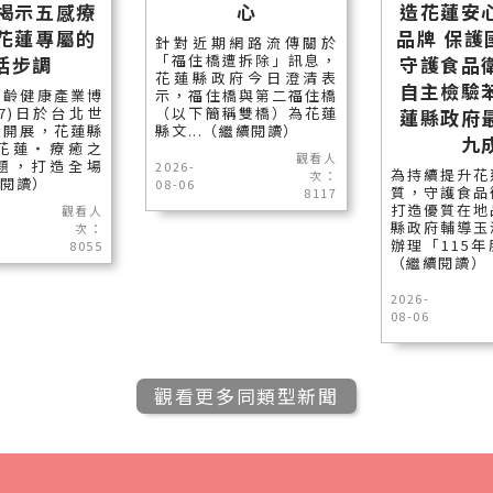
長揭示五感療
心
造花蓮安
受花蓮專屬的
品牌 保護
針對近期網路流傳關於
「福住橋遭拆除」訊息，
活步調
守護食品
花蓮縣政府今日澄清表
自主檢驗
高齡健康產業博
示，福住橋與第二福住橋
7)日於台北世
（以下簡稱雙橋）為花蓮
蓮縣政府
大開展，花蓮縣
縣文...（繼續閱讀）
九
花蓮‧療癒之
觀看人
題，打造全場
2026-
為持續提升花
次：
續閱讀）
08-06
質，守護食品
8117
打造優質在地
觀看人
縣政府輔導玉
次：
辦理「115年
8055
（繼續閱讀）
2026-
08-06
觀看更多同類型新聞