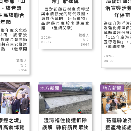
5日參加「山
常」新樣貌
局辦理海
鳴•族音流
治宣導活動
面對花蓮石材產業轉型
與永續觀光的時代浪潮，
住民族聯合
洋保育
源自花蓮的「研石造物」
豐年節
品牌將再度於南港展覽
為提升海洋污
館...（繼續閱讀）
及強化海洋保
安鄉年度文化盛
蓮縣環境保護
共鳴•族音流
觀看人
「115年度
2026-
民族聯合豐年節
次：
宣導活動」，邀
08-07
日將在吉安鄉運
8044
（繼續閱讀）
熱...（繼續閱
2026-
觀看人
08-07
次：
8056
地方新聞
地方新聞
療癒之境」
澄清福住橋遭拆除
花蓮縣油
貿高齡博覽
誤解 縣府請民眾放
暨產地認證