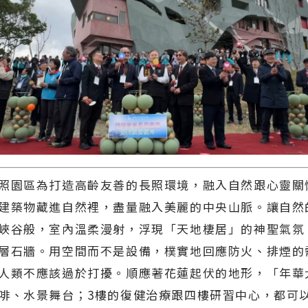
照園區為打造高齡友善的長照環境，融入自然跟心靈關
建築物藏進自然裡，盡量融入美麗的中央山脈。讓自然
峽谷般，室內溫柔漫射，浮現「天地棲居」的神聖氣氛
層石牆。用空間而不是設備，樸實地回應防火、排煙的
人類不應該過於打擾。順應著花蓮起伏的地形，「年華
啡、水景舞台；3樓的復健治療跟四樓研習中心，都可