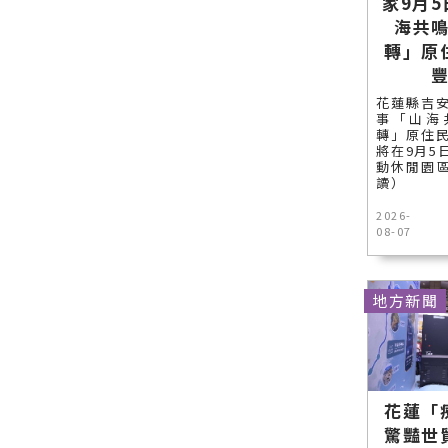
家9月
海共
轉」原
花蓮縣吉
事「山海
轉」原住
將在9月5
動休閒園區
讀）
2026-
08-07
地方新聞
花蓮「
驚豔世