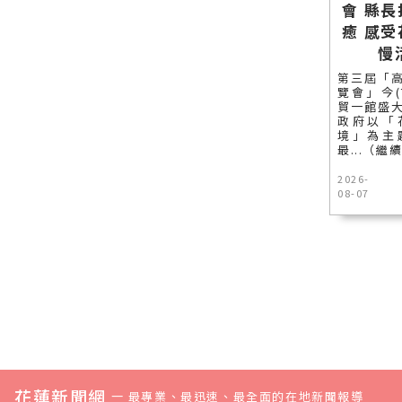
會 縣
癒 感
慢
第三屆「
覽會」今(
貿一館盛
政府以「
境」為主
最...（繼
2026-
08-07
花蓮新聞網
—
最專業、最迅速、最全面的在地新聞報導