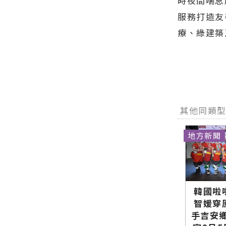
時夜間喘息
網站各類新
長代表花蓮
最新的在地
聞－最快速
鄉親表達感
服務打造友
資訊！
的今日新聞
謝∣花蓮新
療、綠建築
報導 最新的
聞網官方網
在地資訊！
站各類新聞
－最快速的
今日新聞報
導 最新的在
地資訊！
其他同類
地方新聞
韓國啦
智媛穿
手吉安