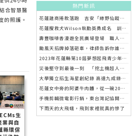
提供24小時
熱門新訊
將結合智慧醫
花蓮建商捲款落跑 吉安「綠野仙蹤」整棟2.6億將法拍
度的照護。
花蓮搜救犬Wilson執勤英勇成名 訓練意外墜落離世 消防局將為其立碑追思
壽豐咖啡香漫遊全民廣場登場 職人市集手作體驗品味慢活氛圍
颱風天招牌掉落砸車，律師告訴你誰該賠償
2023年花蓮縣第10屆夢想起飛青少年發明展 自強國中拿下第一名與第二名
災後堅守到最後一刻 「挖土機超人」因感染離世
大學獨立招生海星創紀錄 高達九成錄取國立大學 東華大學錄取21人 歷年最多
花蓮女中旁的阿婆牛肉麵，從一碗20元的牛肉湯開始到40年不變的人情味
手機剪輯微電影行銷，東台灣記協開班授課獲好評
下雨天的大飛蛾，飛到家裡就真的慘了
ECMs生
產業與自
蓮縣環保