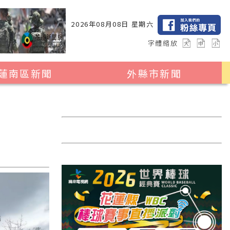
2026年08月08日 星期六
字體縮放
蓮南區新聞
外縣市新聞
瑞穗鄉
花蓮縣全區
玉里鎮
2024暑期夏令營專區
卓溪鄉
台北市
富里鄉
新北市
台中市
彰化縣
高雄市