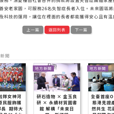
服務。湧愛樓由社會各界的捐款將設置失智症團體家屋
善安老家園，可服務26名失智症長者入住。未來園區
及科技的運用，讓住在裡面的長者都能獲得安心且有溫
上一篇
返回列表
下一篇
型新聞
地方新聞
地方新聞
啦隊女神河
研石造物 × 金玉良
全臺首座O
原民服飾攜
研 × 永續材質圖書
態港見證
鄉長 期待大
館 解構「未來日
然共生 花