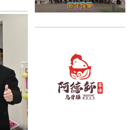
雲林縣
長濱鄉
台東市
池上鄉
鹿野鄉
彰化縣