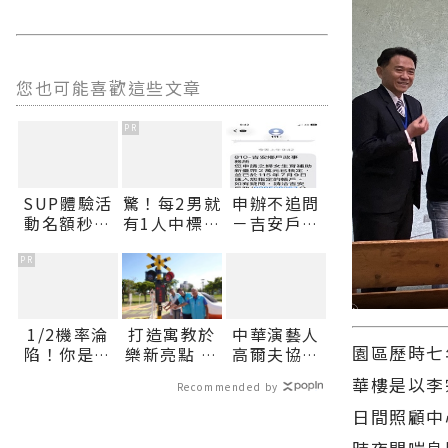
您也可能喜歡這些文章
PR
SUP體驗活
驚！每2男就
申辦不追問
動名額秒殺
有1人中標？
－吉安戶政
花蓮市公所
不可能吧？
試辦主動通
協調加開邀
知服務 運用
PR
市民共遊北
111政府專
濱∣花蓮新
屬短碼簡訊
聞網官方網
平臺 提升便
1/2機率淪
打造寓教於
中華演藝人
站各類新聞
民服務效率
園區歷時七
陷！你是好
樂新亮點 大
高爾夫協會
－最快速的
∣花蓮新聞
男人還是渣
本交通主題
傳愛 捐贈秀
今日新聞報
網官方網站
華樓是以李
Recommended by
男？關鍵在
公園將開放
林鄉、瑞穗
導 最新的在
各類新聞－
這
體驗∣花蓮
鄉衛生所醫
日間照顧中
地資訊！
最快速的今
新聞網官方
療巡迴車 縣
日新聞報導