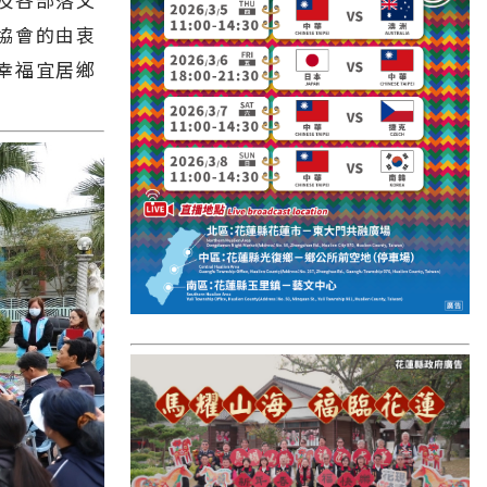
國外報導
協會的由衷
台東縣
幸福宜居鄉
關山鎮
苗栗縣
其他地區
新竹市
和平鄉
台南市
澎湖縣
香港
台東市