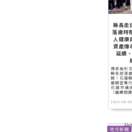
官方網站各
聞網官方網
資訊！
類新聞－最
站各類新聞
快速的今日
－最快速的
新聞報導 最
今日新聞報
縣長走
新的在地資
導 最新的在
訊！
地資訊！
落歲時
人健康
資產傳
延續
傳承無形
縣各部落
開！花蓮
展開密集
花蓮市磯固（
（繼續閱
2026-08-08
地方新聞