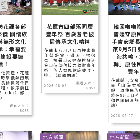
訪花蓮各部
花蓮市四部落同慶
韓國啦啦
祭儀 關懷族
豐年祭 百歲耆老披
智媛穿原
與無形文化
肩傳承文化精神
手吉安鄉長
承：幸福要
家9月5日
花蓮市八月八日再迎來豐
年祭盛會，磯固、根努
、建設要繼
海共鳴•
夷、拉署旦及達蘇達蘇湳
續！
轉」原住
等四個部落接力舉辦豐年
祭，族人齊聚歡慶豐收、
豐年
文化資產，花蓮
迎...（繼續閱讀）
歲時祭儀熱烈展
花蓮縣吉安鄉
縣長徐榛蔚今日
觀看人次：
事「山海共
2026-08-08
行程，依序前往
8057
轉」原住民族
iku）部...
將在9月5日
讀）
動休閒園區熱.
讀）
觀看人次：
8053
2026-08-07
地方新聞
地方新聞