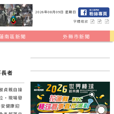
2026年08月09日 星期日
字體縮放
蓮南區新聞
外縣市新聞
瑞穗鄉
花蓮縣全區
玉里鎮
2024暑期夏令營專區
卓溪鄉
台北市
落長者
富里鄉
新北市
台中市
淑貞親自接
彰化縣
位，現場發
平安健康迎
高雄市
及各部落文