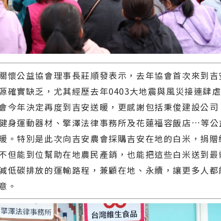
關懷公益協會理事長莊順發表示，去年協會首次來到吉
源確實缺乏，尤其經歷去年0403大地震與風災接連肆
會今年決定再度到吉安送暖，更感謝包括秉俊建設公司
健身運動器材、擎澤法律事務所及花蓮福容飯店…等公
暖。特別是此次向吉安農會採購吉安在地的白米，捐贈
不但能到位幫助在地農民產銷，也能把這些白米送到最
減低碳排放的運輸路程，兼顧在地、永續，讓更多人都
意。