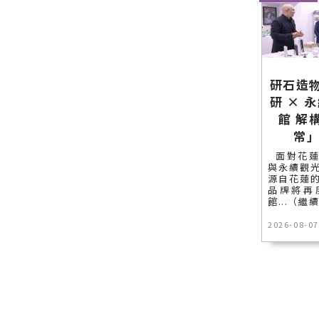
研石造物
研 × 
館 解
常
面對花蓮
與永續觀
源自花蓮
品牌將再
館...（繼
2026-08-07