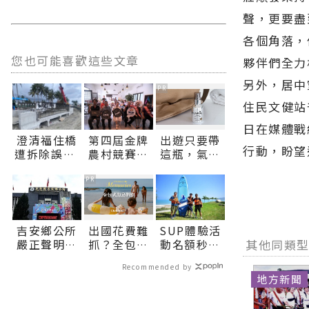
聲，更要盡
各個角落，
您也可能喜歡這些文章
夥伴們全力
另外，居中
PR
住民文健站
日在媒體戰
澄清福住橋
第四屆金牌
出遊只要帶
行動，盼望
遭拆除誤解
農村競賽花
這瓶，氣色
縣府請民眾
蓮初賽啟動
好明亮
放心∣花蓮
8月10日起
PR
新聞網官方
三場說明會
網站各類新
陪伴社區展
聞－最快速
現農村特色
吉安鄉公所
出國花費難
SUP體驗活
的今日新聞
∣花蓮新聞
其他同類
嚴正聲明：
抓？全包式
動名額秒殺
報導 最新的
網官方網站
酒駕零容忍
海島假期，
花蓮市公所
在地資訊！
各類新聞－
Recommended by
吳姓副主任
一價搞定食
協調加開邀
最快速的今
地方新聞
請辭獲准∣
宿玩樂，省
市民共遊北
日新聞報導
花蓮新聞網
錢更省心！
濱∣花蓮新
最新的在地