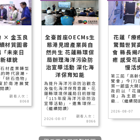
 × 金玉良
全臺首座OECMs生
花蓮「療
永續材質圖書
態港見證產業與自
驚豔世貿
構「未來日
然共生 花蓮縣環保
會 縣長揭
」新樣貌
局辦理海洋污染防
癒 感受花
治宣導活動 深化海
慢活
石材產業轉型
光的時代浪潮，
洋保育知能
第三屆「高齡
的「研石造物」
覽會」今(7
度於南港展覽
為提升海洋污染防治觀念
貿一館盛大開
續閱讀）
及強化海洋保育意識，花
政府以「花
蓮縣環境保護局日前辦理
境」為主題
觀看人次：
「115年度海洋污染防治
最...（繼續閱
8068
宣導活動」，邀集環保...
（繼續閱讀）
2026-08-07
觀看人次：
2026-08-07
8066