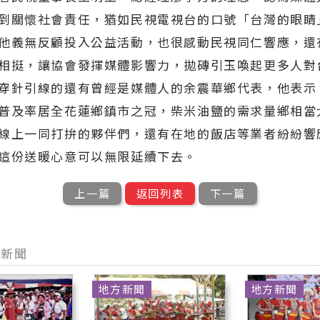
到關懷社會責任，猶如民視電視台的口號「台灣的眼睛
他義無反顧投入公益活動，也很感動民視同仁響應，還
相挺，讓協會發揮媒體影響力，拋磚引玉喚起更多人對
穿針引線的還有曾經是媒體人的余震華鄉代表，他表示
普及率居全花蓮鄉鎮市之冠，柴米油鹽的需求量鄉相當
線上一同打拚的夥伴們，還有在地的飯店等業者紛紛響
這份送暖心意可以無限延續下去。
上一篇
返回列表
下一篇
型新聞
地方新聞
地方新聞