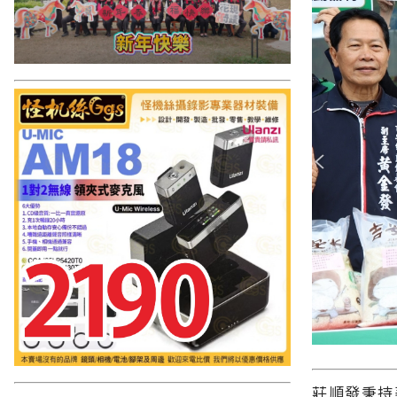
莊順發秉持