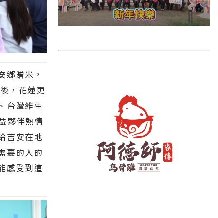
雲林縣
長濱鄉
台東市
池上鄉
安鄉贈米，
鹿野鄉
虐後，花蓮更
彰化縣
、台灣維生
益夥伴熱情
給吉安在地
需要的人的
能感受到這