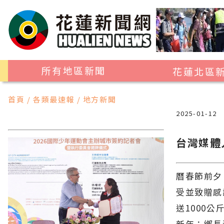
所有地區新聞
花蓮北區
花蓮市
首頁 / 各類最速報 / 地方新聞
吉安鄉
2025-01-12
新城鄉
台灣媒體
秀林鄉
曆春節前夕
受並致贈感
送1000
新年；鄉長