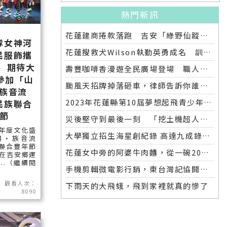
熱門新訊
花蓮建商捲款落跑 吉安「綠野仙蹤」整棟2.6億將法拍
隊女神河
花蓮搜救犬Wilson執勤英勇成名 訓練意外墜落離世 消防局將為其立碑追思
民服飾攜
 期待大
壽豐咖啡香漫遊全民廣場登場 職人市集手作體驗品味慢活氛圍
參加「山
颱風天招牌掉落砸車，律師告訴你誰該賠償
族音流
2023年花蓮縣第10屆夢想起飛青少年發明展 自強國中拿下第一名與第二名
民族聯合
節
災後堅守到最後一刻 「挖土機超人」因感染離世
年度文化盛
大學獨立招生海星創紀錄 高達九成錄取國立大學 東華大學錄取21人 歷年最多
鳴•族音流
聯合豐年節
花蓮女中旁的阿婆牛肉麵，從一碗20元的牛肉湯開始到40年不變的人情味
將在吉安鄉運
..（繼續閱
手機剪輯微電影行銷，東台灣記協開班授課獲好評
觀看人次：
下雨天的大飛蛾，飛到家裡就真的慘了
8090