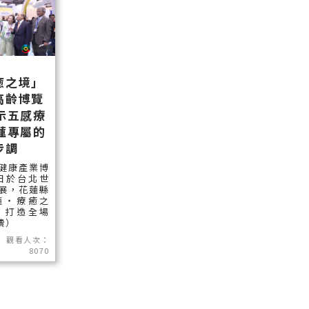
癒之境」
高齡博覽
示五感療
蓮專屬的
步調
健康產業博
)日於台北世
展，花蓮縣
蓮‧療癒之
，打造全場
讀）
觀看人次：
8070