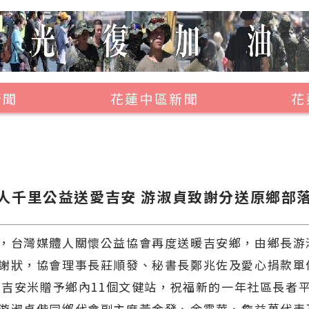
新聞
花蓮中區新聞
花
壽豐鄉
鳳林鎮
萬榮鄉
人千里公益送愛吉安 游淑貞致謝分送原鄉部
光復鄉
豐濱鄉
，台灣媒體人關懷公益協會再度送暖吉安鄉，由鄉長游
謝狀，協會理事長莊順發、秘書長鄭兆佐及愛心捐款單
公斤吉安米贈予鄉內11個文健站，祝福新的一年社區長者
游淑貞偕同鄉代會副主席黃金發、余震華、詹益萬代表