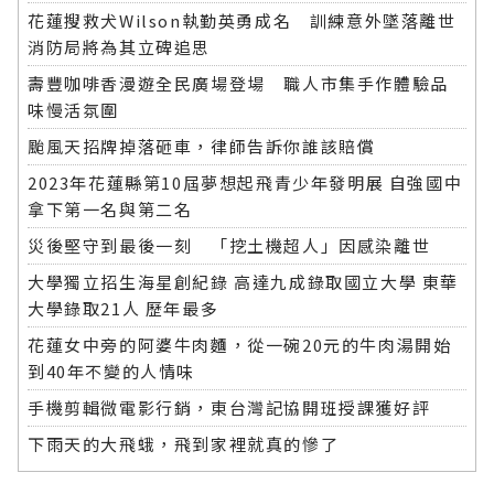
花蓮搜救犬Wilson執勤英勇成名 訓練意外墜落離世
消防局將為其立碑追思
壽豐咖啡香漫遊全民廣場登場 職人市集手作體驗品
味慢活氛圍
颱風天招牌掉落砸車，律師告訴你誰該賠償
2023年花蓮縣第10屆夢想起飛青少年發明展 自強國中
拿下第一名與第二名
災後堅守到最後一刻 「挖土機超人」因感染離世
大學獨立招生海星創紀錄 高達九成錄取國立大學 東華
大學錄取21人 歷年最多
花蓮女中旁的阿婆牛肉麵，從一碗20元的牛肉湯開始
到40年不變的人情味
手機剪輯微電影行銷，東台灣記協開班授課獲好評
下雨天的大飛蛾，飛到家裡就真的慘了