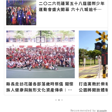
二〇二六花蓮第五十八屆國際少年
運動會盛大開幕 六十八城逾千選
手齊聚花蓮∣花蓮新聞網官方網站
各類新聞－最快速的今日新聞報導
最新的在地資訊！
縣長走訪花蓮各部落歲時祭儀 關懷
打造寓教於樂新
族人健康與無形文化資產傳承：幸
公園將開放體驗
福要延續、建設要繼續！∣花蓮新
網站各類新聞－
聞網官方網站各類新聞－最快速的
報導 最新的在地
今日新聞報導 最新的在地資訊！
Recommended by