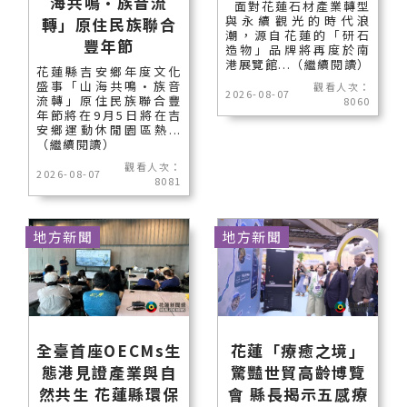
海共鳴•族音流
面對花蓮石材產業轉型
與永續觀光的時代浪
轉」原住民族聯合
潮，源自花蓮的「研石
豐年節
造物」品牌將再度於南
港展覽館...（繼續閱讀）
花蓮縣吉安鄉年度文化
盛事「山海共鳴•族音
觀看人次：
2026-08-07
流轉」原住民族聯合豐
8060
年節將在9月5日將在吉
安鄉運動休閒園區熱...
（繼續閱讀）
觀看人次：
2026-08-07
8081
地方新聞
地方新聞
全臺首座OECMs生
花蓮「療癒之境」
態港見證產業與自
驚豔世貿高齡博覽
然共生 花蓮縣環保
會 縣長揭示五感療