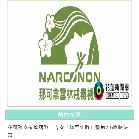
熱門新訊
花蓮建商捲款落跑 吉安「綠野仙蹤」整棟2.6億將法
拍