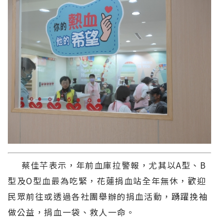
蔡佳芊表示，年前血庫拉警報，尤其以A型、B
型及O型血最為吃緊，花蓮捐血站全年無休，歡迎
民眾前往或透過各社團舉辦的捐血活動，踴躍挽袖
做公益，捐血一袋、救人一命。