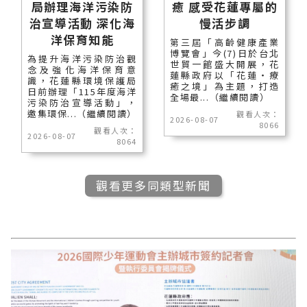
局辦理海洋污染防
癒 感受花蓮專屬的
治宣導活動 深化海
慢活步調
洋保育知能
第三屆「高齡健康產業
博覽會」今(7)日於台北
為提升海洋污染防治觀
世貿一館盛大開展，花
念及強化海洋保育意
蓮縣政府以「花蓮‧療
識，花蓮縣環境保護局
癒之境」為主題，打造
日前辦理「115年度海洋
全場最...（繼續閱讀）
污染防治宣導活動」，
邀集環保...（繼續閱讀）
觀看人次：
2026-08-07
8066
觀看人次：
2026-08-07
8064
觀看更多同類型新聞