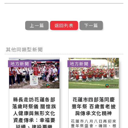
上一篇
返回列表
下一篇
其他同類型新聞
地方新聞
地方新聞
縣長走訪花蓮各部
花蓮市四部落同慶
落歲時祭儀 關懷族
豐年祭 百歲耆老披
人健康與無形文化
肩傳承文化精神
資產傳承：幸福要
花蓮市八月八日再迎來
豐年祭盛會，磯固、根
延續、建設要繼