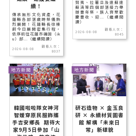
努夷、拉署旦及達蘇達
續！
蘇湳等四個部落接力舉
辦豐年祭，族人齊聚歡
傳承無形文化資產，花
慶豐收、迎...（繼續閱
蓮縣各部落歲時祭儀熱
讀）
烈展開！花蓮縣長徐榛
蔚今日展開密集行程，
觀看人次：
2026-08-08
依序前往花蓮市磯固（ik
8045
u）部...（繼續閱讀）
觀看人次：
2026-08-08
8037
地方新聞
地方新聞
韓國啦啦隊女神河
研石造物 × 金玉良
智媛穿原民服飾攜
研 × 永續材質圖書
手吉安鄉長 期待大
館 解構「未來日
家9月5日參加「山
常」新樣貌