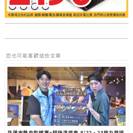
您也可能喜歡這些文章
花蓮市熱血陀螺賽x超嗨演唱會 8/22、23接力登場